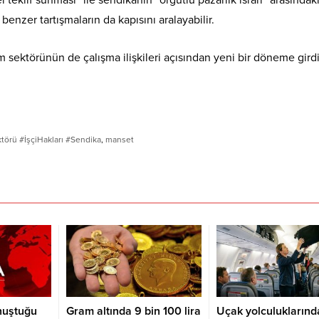
l teklif sunması” ile sendikanın “örgütlü pazarlık ısrarı” arasındak
nzer tartışmaların da kapısını aralayabilir.
 sektörünün de çalışma ilişkileri açısından yeni bir döneme gird
rü #İşçiHakları #Sendika
,
manset
onuştuğu
Gram altında 9 bin 100 lira
Uçak yolculuklarınd