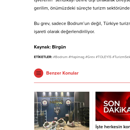
İşverenin “sendikayı devre dışı bırakarak bireyse
gerilim, önümüzdeki süreçte turizm sektöründe be
Bu grev, sadece Bodrum’un değil, Türkiye turizm
işareti olarak değerlendiriliyor.
Kaynak: Birgün
ETİKETLER:
#Bodrum #Hapimag #Grev #TOLEYİS #TurizmSektö
Benzer Konular
İşte herkesin k