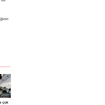
i bu
iğinin
a çok