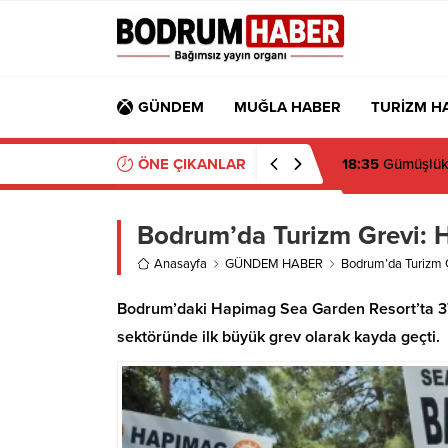
GÜNDEM
MUĞLA HABER
TURİZM H
ÖNE ÇIKANLAR
18:32
Muğla’da 
Bodrum’da Turizm Grevi: Ha
Anasayfa
GÜNDEM HABER
Bodrum’da Turizm Gr
Bodrum’daki Hapimag Sea Garden Resort’ta 373 
sektöründe ilk büyük grev olarak kayda geçti.