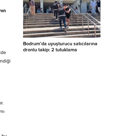
nın
Bodrum’da uyuşturucu satıcılarına
dronlu takip: 2 tutuklama
lde
ndiği
r.
ynı