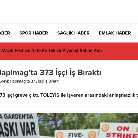
ABER
SPOR HABER
SAĞLIK HABER
EMLAK HABER
Temmuz Ayında Uyuşturucu Operasyonu: 29 Tutuklama
pimag’ta 373 İşçi İş Bıraktı
evi: Hapimag’ta 373 İşçi İş Bıraktı
işçi greve çıktı. TOLEYİS ile işveren arasındaki anlaşmazlık 