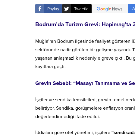
A
Paylaş
Tweetle
Bodrum’da Turizm Grevi: Hapimag’ta 373
Muğla’nın Bodrum ilçesinde faaliyet gösteren lük
sektöründe nadir görülen bir gelişme yaşandı.
T
yaşanan anlaşmazlık nedeniyle greve çıktı. Bu 
kayıtlara geçti.
Grevin Sebebi: “Masayı Tanımama ve Sen
İşçiler ve sendika temsilcileri, grevin temel n
belirtiyor. Sendika, görüşmelere enflasyon oranl
değerlendirmediği ifade edildi.
İddialara göre otel yönetimi, işçilere
“sendikada