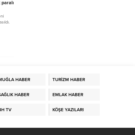
 paralı
eni
ıldı.
star,
cak tüm
acak.
de
rak
MUĞLA HABER
TURİZM HABER
SAĞLIK HABER
EMLAK HABER
BH TV
KÖŞE YAZILARI