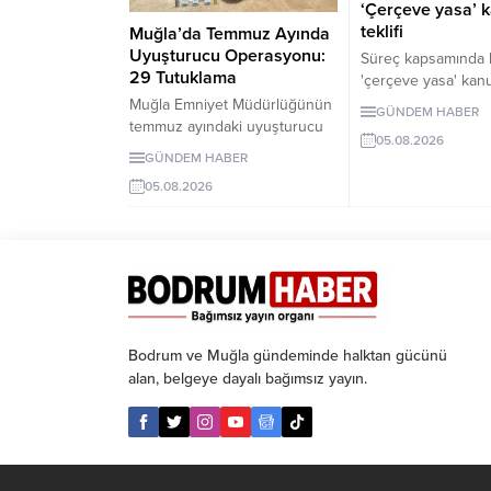
‘Çerçeve yasa’ 
teklifi
Muğla’da Temmuz Ayında
Uyuşturucu Operasyonu:
Süreç kapsamında 
29 Tutuklama
'çerçeve yasa' kanu
ayrıntılarına ulaşıldı
Muğla Emniyet Müdürlüğünün
GÜNDEM HABER
Düzenlemenin uyg
temmuz ayındaki uyuşturucu
05.08.2026
Milli Güvenlik Kuru
operasyonlarında 243 şüpheli
GÜNDEM HABER
PKK/KCK ile bağlantı
gözaltına alındı, 29 kişi
05.08.2026
feshedildiğini ve si
tutuklandı.
tamamen bırakıldığı
etmesi şartına bağl
Bodrum ve Muğla gündeminde halktan gücünü
alan, belgeye dayalı bağımsız yayın.