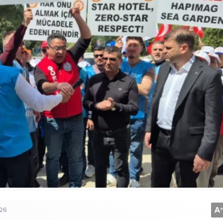
A
+
026