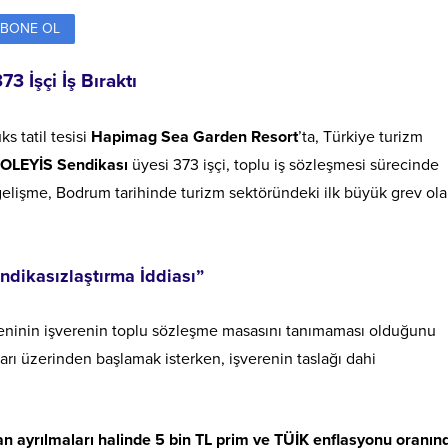
BONE OL
 İşçi İş Bıraktı
s tatil tesisi
Hapimag Sea Garden Resort
’ta, Türkiye turizm
OLEYİS Sendikası
üyesi 373 işçi, toplu iş sözleşmesi sürecinde
gelişme, Bodrum tarihinde turizm sektöründeki ilk büyük grev ola
dikasızlaştırma İddiası”
edeninin işverenin toplu sözleşme masasını tanımaması olduğunu
arı üzerinden başlamak isterken, işverenin taslağı dahi
n ayrılmaları halinde 5 bin TL prim ve TÜİK enflasyonu oranın