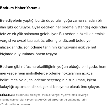
Bodrum Haber Yorumu
Belediyelerin yaptığı bu tür duyurular, çoğu zaman sıradan bir
ilan gibi görülüyor. Oysa geciken her ödeme, vatandaş açısından
faiz ve ek yük anlamına gelebiliyor. Bu nedenle özellikle emlak
vergisi ve evsel katı atık ücretleri gibi düzenli belediye
alacaklarında, son ödeme tarihinin kamuoyuna açık ve net
biçimde duyurulması önem taşıyor.
Bodrum gibi nüfus hareketliliğinin yoğun olduğu bir ilçede, hem
merkezde hem mahallelerde ödeme noktalarının açıkça
belirtilmesi ve dijital ödeme seçeneğinin sunulması, işlem
kolaylığı açısından dikkat çekici bir ayrıntı olarak öne çıkıyor.
ETİKETLER:
#BodrumBelediyesi #EmlakVergisi #ÇevreTemizlikVergisi
#İlanReklamVergisi #EvselKatıAtıkÜcreti #Bodrum #SonÖdemeTarihi
#BodrumHaber
,
manset