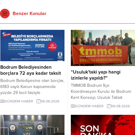
Benzer Konular
Bodrum Belediyesinden
“Usuluk’taki yapı hangi
borçlara 72 aya kadar taksit
izinlerle yapıldı?”
Bodrum Belediyesine olan borçlar,
TMMOB Bodrum İlçe
6183 sayılı Kanun kapsamında
Koordinasyon Kurulu ile Bodrum
yüzde 29 tecil faiziyle
Kent Konseyi, Usuluk Tabiat
taksitlendirilebilecek. Gerçek
GÜNDEM HABER
06.08.2026
Parkı’ndaki “flamingo yapısı” ve
kişiler için 48 aya, belirli koşulları
GÜNDEM HABER
06.08.2026
diğer uygulamaların dayandığı
sağlayan tüzel kişiler için 72 aya
izinlerin açıklanmasını istedi.
kadar taksit uygulanacak. Son
Yapılan açıklamada, geçmiş yargı
başvuru tarihi 31 Ağustos 2026.
kararlarının uygulanması ve
korunan alanda geri dönüşü