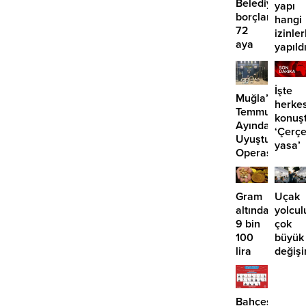
Belediyesinde
yapı
borçlara
hangi
72
izinler
aya
yapıld
kadar
taksit
İşte
Muğla’da
herke
Temmuz
konuş
Ayında
‘Çerç
Uyuşturucu
yasa’
Operasyonu:
kanun
29
teklifi
Tutuklama
Gram
Uçak
altında
yolcul
9 bin
çok
100
büyük
lira
değişi
öngörüsü:
Artık
Yükseliş
paralı
için o
oluyor
Bahçeşehir