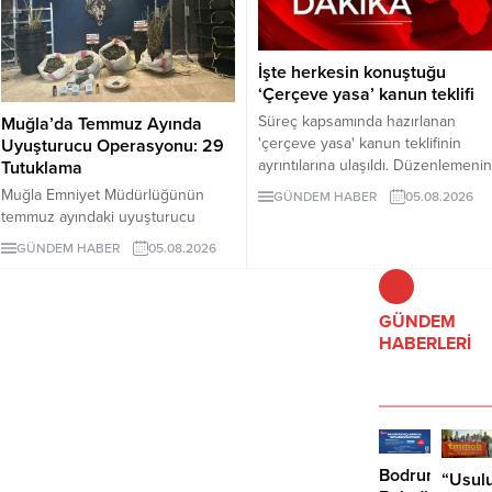
olmayan müdahalelerden
kaçınılması çağrısında bulunuldu.
İşte herkesin konuştuğu
‘Çerçeve yasa’ kanun teklifi
Süreç kapsamında hazırlanan
Muğla’da Temmuz Ayında
'çerçeve yasa' kanun teklifinin
Uyuşturucu Operasyonu: 29
ayrıntılarına ulaşıldı. Düzenlemenin
Tutuklama
uygulanması Milli Güvenlik
Muğla Emniyet Müdürlüğünün
GÜNDEM HABER
05.08.2026
Kurulu’nun PKK/KCK ile bağlantılı
temmuz ayındaki uyuşturucu
yapıların feshedildiğini ve
operasyonlarında 243 şüpheli
GÜNDEM HABER
05.08.2026
silahların tamamen bırakıldığını
gözaltına alındı, 29 kişi tutuklandı.
tespit etmesi şartına bağlanıyor.
GÜNDEM
HABERLERİ
Bodrum
“Usulu