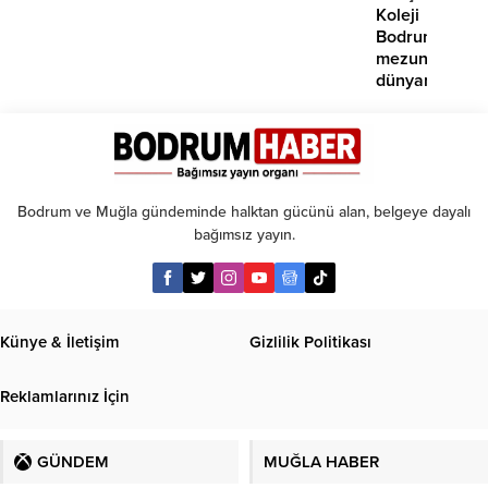
tarihe
Koleji
işaret
Bodrum
edildi
mezunlarına
dünyanın
seçkin
üniversiteleri
kabul
Bodrum ve Muğla gündeminde halktan gücünü alan, belgeye dayalı
bağımsız yayın.
Künye & İletişim
Gizlilik Politikası
Reklamlarınız İçin
GÜNDEM
MUĞLA HABER