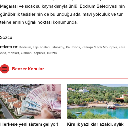
Mağarası ve sıcak su kaynaklarıyla ünlü. Bodrum Belediyesi’nin
günübirlik tesislerinin de bulunduğu ada, mavi yolculuk ve tur
teknelerinin uğrak noktası konumunda.
Sözcü
ETİKETLER:
Bodrum
,
Ege adaları
,
İstanköy
,
Kalimnos
,
Kalliopi Magli Mougrou
,
Kara
Ada
,
manset
,
Osmanlı tapusu
,
Turizm
Benzer Konular
Herkese yeni sistem geliyor!
Kiralık yazlıklar azaldı, aylık