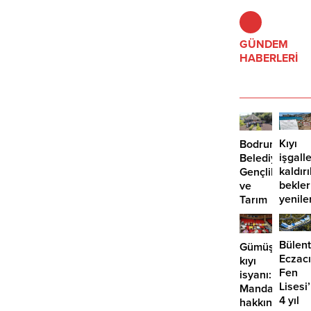
GÜNDEM
HABERLERİ
Kıyı
Bodrum
işgalle
Belediyesi
kaldır
Gençlik
bekle
ve
yenile
Tarım
önü
Kampı’nın
mü
3.
açılıyo
dönemi
Bülent
Gümüşlük’te
tamamlandı
Eczacı
kıyı
Fen
isyanı:
Lisesi
Mandalinci
4 yıl
hakkında