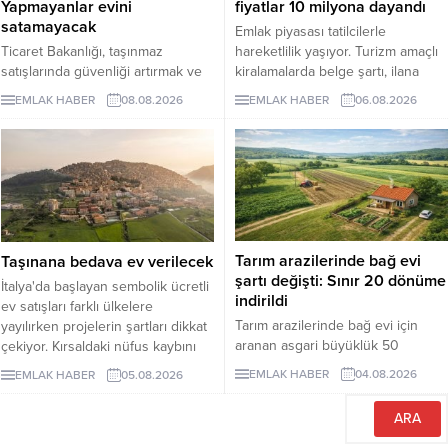
Yapmayanlar evini
fiyatlar 10 milyona dayandı
satamayacak
Emlak piyasası tatilcilerle
Ticaret Bakanlığı, taşınmaz
hareketlilik yaşıyor. Turizm amaçlı
satışlarında güvenliği artırmak ve
kiralamalarda belge şartı, ilana
dolandırıcılık riskini azaltmak
çıkan günlük kiralık mülk sayısını 7
EMLAK HABER
08.08.2026
EMLAK HABER
06.08.2026
amacıyla hayata geçireceği
binin altına düşürürken, fiyatlar da
Güvenli Ödeme Sistemi'nin
yukarı çıktı. Akdeniz ve Ege’de
zorunlu uygulama tarihini 1 Ekim
yazlıkların günlük kirası 6 bin lira
2026'ya erteledi. Düzenlemeyle
ile 75 bin lira arasında değişti.
birlikte konut ve diğer taşınmaz
Lüks villaların aylık kira tutarları 10
alım satımlarında ödeme
milyon liraya kadar yükseldi.
işlemlerinin daha güvenli bir
Sektör...
yapıya kavuşturulması
Tarım arazilerinde bağ evi
Taşınana bedava ev verilecek
hedefleniyor.
şartı değişti: Sınır 20 dönüme
İtalya'da başlayan sembolik ücretli
indirildi
ev satışları farklı ülkelere
Tarım arazilerinde bağ evi için
yayılırken projelerin şartları dikkat
aranan asgari büyüklük 50
çekiyor. Kırsaldaki nüfus kaybını
dönümden 20 dönüme indirildi.
önlemeyi amaçlayan
EMLAK HABER
04.08.2026
EMLAK HABER
05.08.2026
Düzenleme, izinsiz bungalovları
uygulamalarda evler ücretsiz veya
otomatik olarak yasallaştırmıyor.
1 euro gibi bedellerle devredilse
de alıcıların belli şartları
yerinegetirmesi gerekiyor.