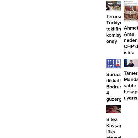
geçti,
suç
hâlâ
duyurusu
proje
Terörsüz
konuş
Türkiye
Ahme
teklifine
Aras
komisyondan
neden
onay
CHP’d
istifa
etmiyo
Tamer
Sürücüler
Manda
dikkat!
sahte
Bodrum’da
hesap
4
uyarıs
güzergahta
EDS
başlıyor
Bitez
Kavşağı’nda
lüks
otomobil