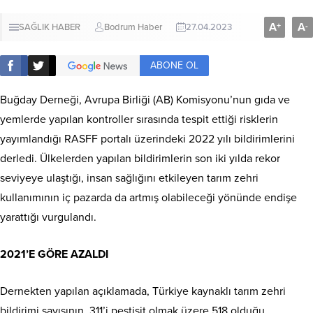
A
A
+
-
SAĞLIK HABER
Bodrum Haber
27.04.2023
ABONE OL
Buğday Derneği, Avrupa Birliği (AB) Komisyonu’nun gıda ve
yemlerde yapılan kontroller sırasında tespit ettiği risklerin
yayımlandığı RASFF portalı üzerindeki 2022 yılı bildirimlerini
derledi. Ülkelerden yapılan bildirimlerin son iki yılda rekor
seviyeye ulaştığı, insan sağlığını etkileyen tarım zehri
kullanımının iç pazarda da artmış olabileceği yönünde endişe
yarattığı vurgulandı.
2021’E GÖRE AZALDI
Dernekten yapılan açıklamada, Türkiye kaynaklı tarım zehri
bildirimi sayısının, 311’i pestisit olmak üzere 518 olduğu