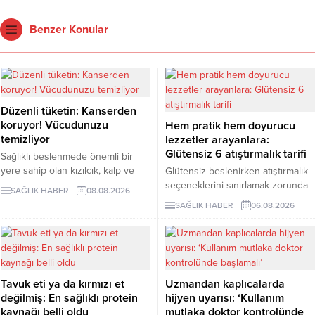
Benzer Konular
Düzenli tüketin: Kanserden
koruyor! Vücudunuzu
Hem pratik hem doyurucu
temizliyor
lezzetler arayanlara:
Glütensiz 6 atıştırmalık tarifi
Sağlıklı beslenmede önemli bir
yere sahip olan kızılcık, kalp ve
Glütensiz beslenirken atıştırmalık
damar sistemini desteklerken
seçeneklerini sınırlamak zorunda
SAĞLIK HABER
08.08.2026
bağışıklık sisteminin güçlenmesine
değilsiniz. Evde kolayca
SAĞLIK HABER
06.08.2026
de katkı sağlıyor. Enfeksiyonlara
hazırlayabileceğiniz bu 5 glütensiz
karşı koruyucu etkileriyle bilinen
tarif, hem pratik hem de lezzetli
kızılcık, bazı kanser türlerine karşı
alternatifler sunuyor.
koruyucu rol oynarken vücuttaki
iltihaplanmanın göstergelerinden
biri olan CRP seviyesinin
Tavuk eti ya da kırmızı et
Uzmandan kaplıcalarda
düşürülmesine destek oluyor.
değilmiş: En sağlıklı protein
hijyen uyarısı: ‘Kullanım
kaynağı belli oldu
mutlaka doktor kontrolünde