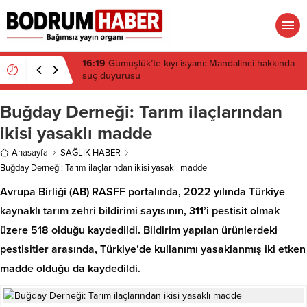
15:45
Bülent Eczacıbaşı Fen Lisesi’nde 4 yıl geçti,
hâlâ proje konuşuluyor
Buğday Derneği: Tarım ilaçlarından
ikisi yasaklı madde
Anasayfa
SAĞLIK HABER
Buğday Derneği: Tarım ilaçlarından ikisi yasaklı madde
Avrupa Birliği (AB) RASFF portalında, 2022 yılında Türkiye
kaynaklı tarım zehri bildirimi sayısının, 311’i pestisit olmak
üzere 518 olduğu kaydedildi. Bildirim yapılan ürünlerdeki
pestisitler arasında, Türkiye’de kullanımı yasaklanmış iki etken
madde olduğu da kaydedildi.