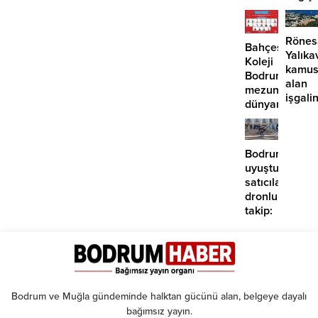
öngörüsü:
Artık
Yükseliş
paralı
için o
oluyor
Rönes
Bahçeşehir
tarihe
Yalıka
Koleji
işaret
kamus
Bodrum
edildi
alan
mezunlarına
işgalin
dünyanın
sürdü
seçkin
üniversiteleri
kabul
Bodrum’da
uyuşturucu
satıcılarına
dronlu
takip:
2
tutuklama
Bodrum ve Muğla gündeminde halktan gücünü alan, belgeye dayalı
bağımsız yayın.