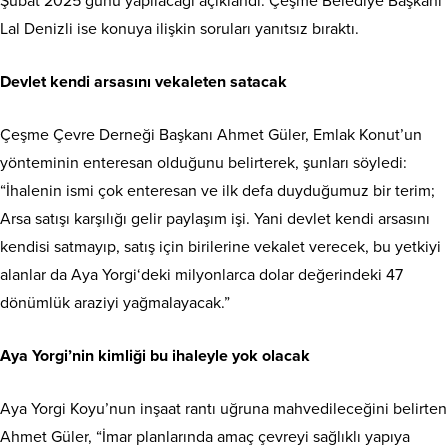
Şubat 2025 günü yapılacağı açıklandı. Çeşme Belediye Başkanı
Lal Denizli ise konuya ilişkin soruları yanıtsız bıraktı.
Devlet kendi arsasını vekaleten satacak
Çeşme Çevre Derneği Başkanı Ahmet Güler, Emlak Konut’un
yönteminin enteresan olduğunu belirterek, şunları söyledi:
“İhalenin ismi çok enteresan ve ilk defa duyduğumuz bir terim;
Arsa satışı karşılığı gelir paylaşım işi. Yani devlet kendi arsasını
kendisi satmayıp, satış için birilerine vekalet verecek, bu yetkiyi
alanlar da Aya Yorgi‘deki milyonlarca dolar değerindeki 47
dönümlük araziyi yağmalayacak.”
Aya Yorgi’nin kimliği bu ihaleyle yok olacak
Aya Yorgi Koyu’nun inşaat rantı uğruna mahvedileceğini belirten
Ahmet Güler, “İmar planlarında amaç çevreyi sağlıklı yapıya