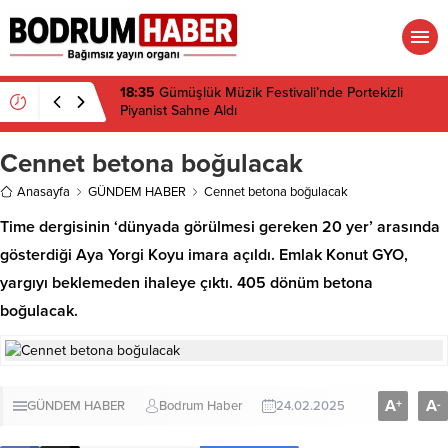
18:32
Muğla’da Temmuz Ayında Uyuşturucu
Operasyonu: 29 Tutuklama
Cennet betona boğulacak
Anasayfa
GÜNDEM HABER
Cennet betona boğulacak
Time dergisinin ‘dünyada görülmesi gereken 20 yer’ arasında
gösterdiği Aya Yorgi Koyu imara açıldı. Emlak Konut GYO,
yargıyı beklemeden ihaleye çıktı. 405 dönüm betona
boğulacak.
A
A
+
-
GÜNDEM HABER
Bodrum Haber
24.02.2025