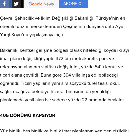
ABONE OL
Çevre, Şehircilik ve İklim Değişikliği Bakanlığı, Türkiye’nin en
önemli turizm merkezlerinden Çeşme’nin dünyaca ünlü Aya
Yorgi Koyu’nu yapılaşmaya açtı.
Bakanlık, kentsel gelişme bölgesi olarak nitelediği koyda iki ayrı
imar planı değişikliği yaptı. 372 bin metrekarelik park ve
rekreasyon alanının statüsü değiştirildi, yüzde 54’ü konut ve
ticari alana çevrildi. Buna göre 394 villa inşa edilebileceği
öğrenildi. Ticari yapıların yanı sıra sosyokültürel tesis, okul,
sağlık ocağı ve belediye hizmet binasının da yer aldığı
planlamada yeşil alan ise sadece yüzde 22 oranında bırakıldı.
405 DÖNÜMÜ KAPSIYOR
Yüz binlik, beş binlik ve binlik imar planlarının yeniden çizildiği