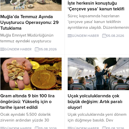
İşte herkesin konuştuğu
‘Çerçeve yasa’ kanun teklifi
Süreç kapsamında hazırlanan
Muğla’da Temmuz Ayında
'çerçeve yasa' kanun teklifinin
Uyuşturucu Operasyonu: 29
ayrıntılarına ulaşıldı. Düzenlemenin
Tutuklama
uygulanması Milli Güvenlik
Muğla Emniyet Müdürlüğünün
GÜNDEM HABER
05.08.2026
Kurulu’nun PKK/KCK ile bağlantılı
temmuz ayındaki uyuşturucu
yapıların feshedildiğini ve
operasyonlarında 243 şüpheli
GÜNDEM HABER
05.08.2026
silahların tamamen bırakıldığını
gözaltına alındı, 29 kişi tutuklandı.
tespit etmesi şartına bağlanıyor.
Gram altında 9 bin 100 lira
Uçak yolculuklarında çok
öngörüsü: Yükseliş için o
büyük değişim: Artık paralı
tarihe işaret edildi
oluyor!
Ocak ayındaki 5.500 dolarlık
Uçak yolculuklarında yeni dönem
zirvenin ardından yüzde 30
için düğmeye basıldı. Dev
gerileyen ons altın, 4.100 dolar
havayolu şirketi Jetstar, üst bagaj
GÜNDEM HABER
05.08.2026
GÜNDEM HABER
05.08.2026