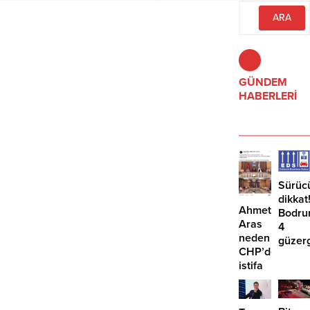
hesabının @tamermandalinci
olduğunu açıkladı.
GÜNDEM
HABERLERİ
Sürüc
dikkat
Ahmet
Bodru
Aras
4
neden
güzer
CHP’den
EDS
istifa
başlıy
etmiyor?