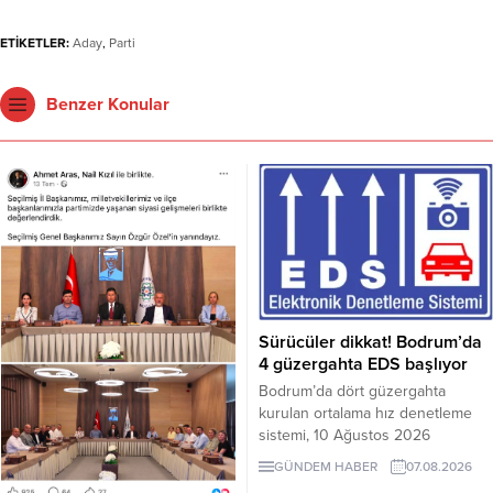
ETİKETLER:
Aday
,
Parti
Benzer Konular
Sürücüler dikkat! Bodrum’da
4 güzergahta EDS başlıyor
Bodrum’da dört güzergahta
kurulan ortalama hız denetleme
sistemi, 10 Ağustos 2026
Pazartesi günü devreye girecek.
GÜNDEM HABER
07.08.2026
İşte EDS uygulanacak yollar.