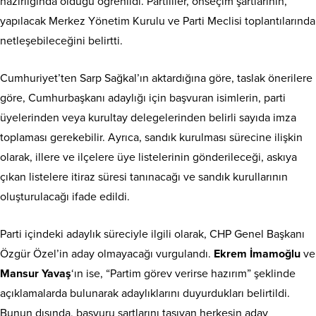
hazırlığında olduğu öğrenildi. Partililer, önseçim şartlarının,
yapılacak Merkez Yönetim Kurulu ve Parti Meclisi toplantılarında
netleşebileceğini belirtti.
Cumhuriyet’ten Sarp Sağkal’ın aktardığına göre, taslak önerilere
göre, Cumhurbaşkanı adaylığı için başvuran isimlerin, parti
üyelerinden veya kurultay delegelerinden belirli sayıda imza
toplaması gerekebilir. Ayrıca, sandık kurulması sürecine ilişkin
olarak, illere ve ilçelere üye listelerinin gönderileceği, askıya
çıkan listelere itiraz süresi tanınacağı ve sandık kurullarının
oluşturulacağı ifade edildi.
Parti içindeki adaylık süreciyle ilgili olarak, CHP Genel Başkanı
Özgür Özel’in aday olmayacağı vurgulandı.
Ekrem İmamoğlu
ve
Mansur Yavaş
‘ın ise, “Partim görev verirse hazırım” şeklinde
açıklamalarda bulunarak adaylıklarını duyurdukları belirtildi.
Bunun dışında, başvuru şartlarını taşıyan herkesin aday