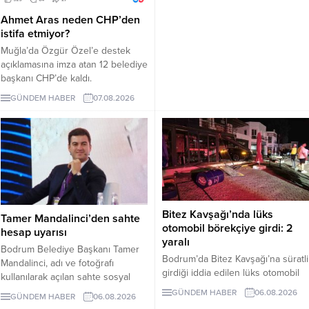
Ahmet Aras neden CHP’den
istifa etmiyor?
Muğla’da Özgür Özel’e destek
açıklamasına imza atan 12 belediye
başkanı CHP’de kaldı.
Milletvekilleri Yeni Parti’ye
GÜNDEM HABER
07.08.2026
geçerken belediye başkanlarının
tutumu ve CHP yönetiminin
sessizliği tartışılıyor.
Bitez Kavşağı’nda lüks
Tamer Mandalinci’den sahte
otomobil börekçiye girdi: 2
hesap uyarısı
yaralı
Bodrum Belediye Başkanı Tamer
Bodrum’da Bitez Kavşağı’na süratli
Mandalinci, adı ve fotoğrafı
girdiği iddia edilen lüks otomobil
kullanılarak açılan sahte sosyal
börekçiye girdi. Kazada sürücü ve
medya hesaplarına karşı uyarıda
GÜNDEM HABER
06.08.2026
GÜNDEM HABER
06.08.2026
yolcu yaralandı.
bulundu. Mandalinci, tek resmî