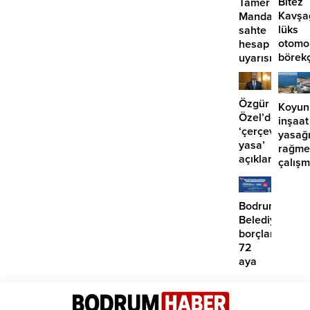
Bitez
Tamer
Kavşa
Mandalinci’de
lüks
sahte
otomo
hesap
börek
uyarısı
girdi:
2
yaralı
Özgür
Koyun
Özel’den
inşaat
‘çerçeve
yasağ
yasa’
rağme
açıklaması:
çalış
‘İmza
iddias
atma
çabamız
Bodrum
yok’
Belediyesinde
borçlara
72
aya
kadar
taksit