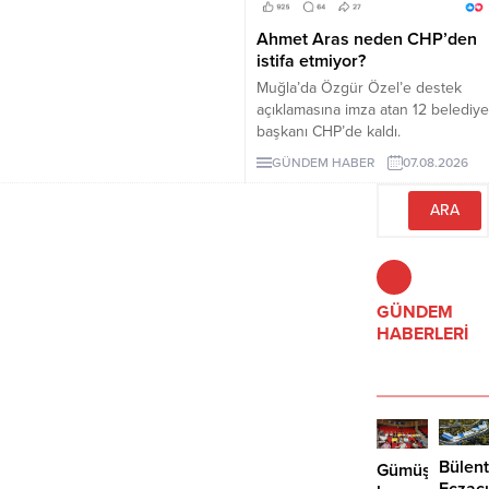
düzenlemeleri içeriyor.
Ahmet Aras neden CHP’den
istifa etmiyor?
Muğla’da Özgür Özel’e destek
açıklamasına imza atan 12 belediye
başkanı CHP’de kaldı.
Milletvekilleri Yeni Parti’ye
GÜNDEM HABER
07.08.2026
geçerken belediye başkanlarının
tutumu ve CHP yönetiminin
sessizliği tartışılıyor.
GÜNDEM
HABERLERİ
Bülent
Gümüşlük’te