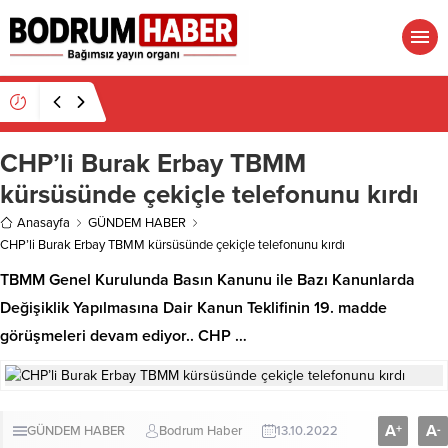
16:19
Gümüşlük’te kıyı isyanı: Mandalinci hakkında
suç duyurusu
CHP’li Burak Erbay TBMM
kürsüsünde çekiçle telefonunu kırdı
Anasayfa
GÜNDEM HABER
CHP’li Burak Erbay TBMM kürsüsünde çekiçle telefonunu kırdı
TBMM Genel Kurulunda Basın Kanunu ile Bazı Kanunlarda
Değişiklik Yapılmasına Dair Kanun Teklifinin 19. madde
görüşmeleri devam ediyor.. CHP …
A
A
+
-
GÜNDEM HABER
Bodrum Haber
13.10.2022