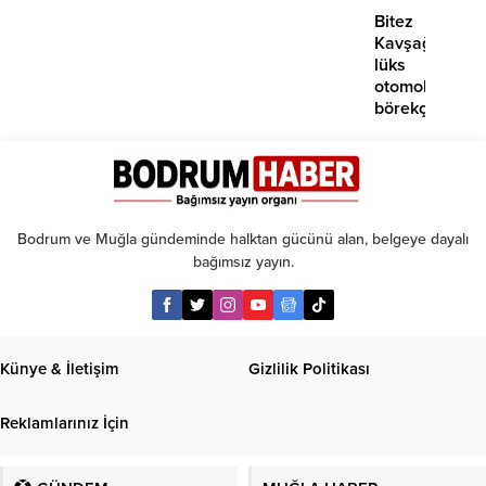
Bitez
Kavşağı’nda
lüks
otomobil
börekçiye
girdi:
2
yaralı
Bodrum ve Muğla gündeminde halktan gücünü alan, belgeye dayalı
bağımsız yayın.
Künye & İletişim
Gizlilik Politikası
Reklamlarınız İçin