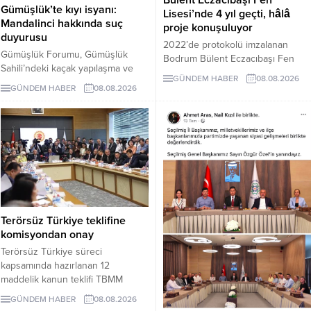
Bülent Eczacıbaşı Fen
Gümüşlük’te kıyı isyanı:
Lisesi’nde 4 yıl geçti, hâlâ
Mandalinci hakkında suç
proje konuşuluyor
duyurusu
2022’de protokolü imzalanan
Gümüşlük Forumu, Gümüşlük
Bodrum Bülent Eczacıbaşı Fen
Sahili’ndeki kaçak yapılaşma ve
Lisesi için dört yıl sonra hâlâ proje
GÜNDEM HABER
08.08.2026
Çayıraltı Halk Plajı’ndaki işgal
süreci görüşülüyor. Okulun ne
GÜNDEM HABER
08.08.2026
iddiaları nedeniyle Bodrum
zaman tamamlanacağı ve öğrenci
Belediye Başkanı Tamer
kabul edeceği belirsiz.
Mandalinci hakkında suç
duyurusunda bulundu.
Terörsüz Türkiye teklifine
komisyondan onay
Terörsüz Türkiye süreci
kapsamında hazırlanan 12
maddelik kanun teklifi TBMM
Adalet Komisyonunda kabul edildi.
GÜNDEM HABER
08.08.2026
Teklif 5 ve 10 yıllık erteleme