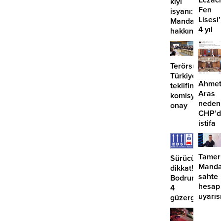
Eczacı
kıyı
Fen
isyanı:
Lisesi
Mandalinci
4 yıl
hakkında
geçti,
suç
hâlâ
duyurusu
proje
Terörsüz
konuş
Türkiye
Ahme
teklifine
Aras
komisyondan
neden
onay
CHP’d
istifa
etmiyo
Tamer
Sürücüler
Manda
dikkat!
sahte
Bodrum’da
hesap
4
uyarıs
güzergahta
EDS
başlıyor