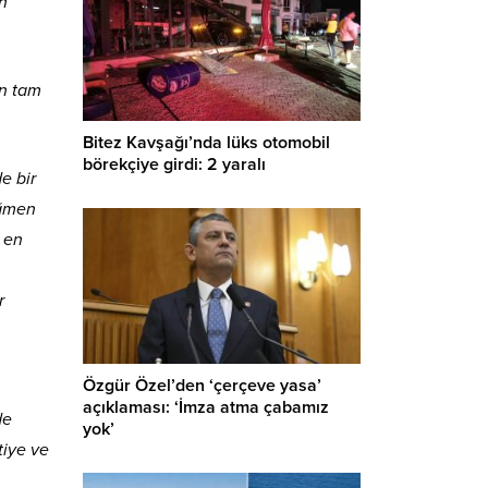
un
an tam
Bitez Kavşağı’nda lüks otomobil
börekçiye girdi: 2 yaralı
e bir
ağmen
 en
r
Özgür Özel’den ‘çerçeve yasa’
açıklaması: ‘İmza atma çabamız
de
yok’
tiye ve