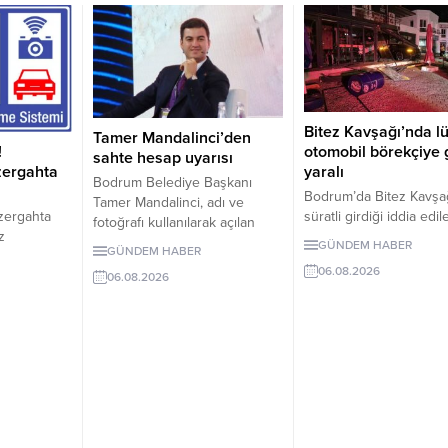
Bitez Kavşağı’nda l
Tamer Mandalinci’den
otomobil börekçiye g
!
sahte hesap uyarısı
yaralı
zergahta
Bodrum Belediye Başkanı
Bodrum’da Bitez Kavşa
Tamer Mandalinci, adı ve
süratli girdiği iddia edil
zergahta
fotoğrafı kullanılarak açılan
otomobil börekçiye gird
z
sahte sosyal medya
GÜNDEM HABER
GÜNDEM HABER
Kazada sürücü ve yolc
 10 Ağustos
hesaplarına karşı uyarıda
06.08.2026
yaralandı.
nü devreye
06.08.2026
bulundu. Mandalinci, tek resmî
uygulanacak
hesabının @tamermandalinci
olduğunu açıkladı.