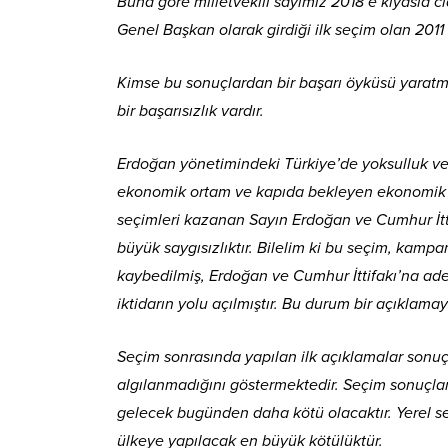
Buna göre milletvekili sayımız 2018’e kıyasla c
Genel Başkan olarak girdiği ilk seçim olan 2011 
Kimse bu sonuçlardan bir başarı öyküsü yarat
bir başarısızlık vardır.
Erdoğan yönetimindeki Türkiye’de yoksulluk ve 
ekonomik ortam ve kapıda bekleyen ekonomik k
seçimleri kazanan Sayın Erdoğan ve Cumhur İtti
büyük saygısızlıktır. Bilelim ki bu seçim, kampa
kaybedilmiş, Erdoğan ve Cumhur İttifakı’na ade
iktidarın yolu açılmıştır. Bu durum bir açıklama
Seçim sonrasında yapılan ilk açıklamalar sonuçl
algılanmadığını göstermektedir. Seçim sonuçlar
gelecek bugünden daha kötü olacaktır. Yerel s
ülkeye yapılacak en büyük kötülüktür.