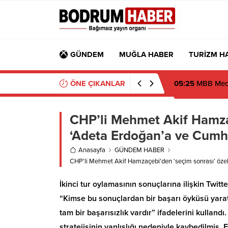
GÜNDEM
MUĞLA HABER
TURİZM H
ÖNE ÇIKANLAR
CHP’li Mehmet Akif Hamzaçe
‘Adeta Erdoğan’a ve Cumhur
Anasayfa
GÜNDEM HABER
CHP’li Mehmet Akif Hamzaçebi’den ‘seçim sonrası’ özeleşt
İkinci tur oylamasının sonuçlarına ilişkin Tw
“Kimse bu sonuçlardan bir başarı öyküsü yara
tam bir başarısızlık vardır” ifadelerini kulla
stratejisinin yanlışlığı nedeniyle kaybedilmiş,