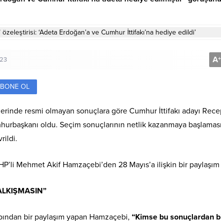
A
+
023
BONE OL
imlerinde resmi olmayan sonuçlara göre Cumhur İttifakı adayı Rec
hurbaşkanı oldu. Seçim sonuçlarının netlik kazanmaya başlamas
rildi.
’li Mehmet Akif Hamzaçebi’den 28 Mayıs’a ilişkin bir paylaşım 
ALKIŞMASIN”
abından bir paylaşım yapan Hamzaçebi,
“Kimse bu sonuçlardan b