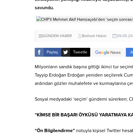
savundu.
GÜNDEM HABER
Bodrum Haber
29.05.2
A
Paylaş
Tweetle
Milyonların sandık başına gittiği ikinci tur seç
Tayyip Erdoğan Erdoğan yeniden seçilerek Cum
ardından gözler muhalefete ve kurmaylarına çev
Sosyal medyadaki ‘seçim’ gündemi sürerken; CHP
“KİMSE
BİR BAŞARI ÖYKÜSÜ YARATMAYA K
“Ön Bilgilendirme”
notuyla kişisel Twitter hes