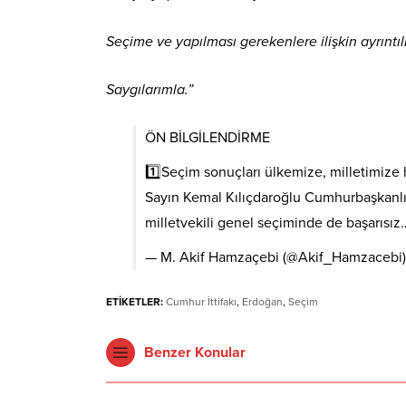
Seçime ve yapılması gerekenlere ilişkin ayrın
Saygılarımla.”
ÖN BİLGİLENDİRME
1️⃣Seçim sonuçları ülkemize, milletimize
Sayın Kemal Kılıçdaroğlu Cumhurbaşkanlığı
milletvekili genel seçiminde de başarısız
— M. Akif Hamzaçebi (@Akif_Hamzacebi
ETİKETLER:
Cumhur İttifakı
,
Erdoğan
,
Seçim
Benzer Konular