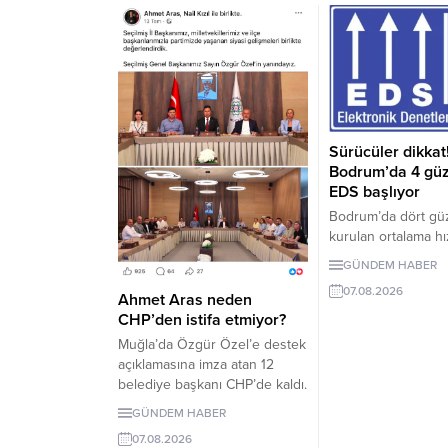
Sürücüler dikkat
Bodrum’da 4 gü
EDS başlıyor
Bodrum’da dört gü
kurulan ortalama hı
denetleme sistemi,
GÜNDEM HABER
2026 Pazartesi gü
07.08.2026
girecek. İşte EDS 
Ahmet Aras neden
yollar.
CHP’den istifa etmiyor?
Muğla’da Özgür Özel’e destek
açıklamasına imza atan 12
belediye başkanı CHP’de kaldı.
Milletvekilleri Yeni Parti’ye
GÜNDEM HABER
geçerken belediye
07.08.2026
başkanlarının tutumu ve CHP