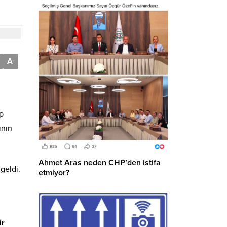
A
-
ep
ının
Ahmet Aras neden CHP’den istifa
geldi.
etmiyor?
ir