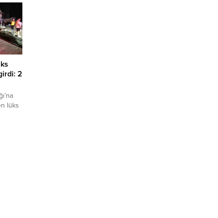
üks
irdi: 2
ğı’na
en lüks
i.
u