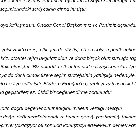
iddi şekilde düşmüş, Partimizin oy oranı da Sayın Kılıçdaroğlu’n
seçimlerindeki seviyesinin altına inmiştir.
maya kalkışmasın. Ortada Genel Başkanımız ve Partimiz açısınd
yolsuzlukta artış, milli gelirde düşüş, mütemadiyen panik halind
riz, otoriter rejim uygulamaları ve daha birçok olumsuzluğa r
fakı olmuştur. ‘Biz anlattık halk anlamadı’ anlayışı demokrasiye
nya da dahil olmak üzere seçim stratejisinin yanlışlığı nedeniyle
ta hediye edilmiştir. Böylece Erdoğan’a çeyrek yüzyılı aşacak bi
yla geçiştirilemez. Ciddi bir değerlendirme zorunludur.
arın doğru değerlendirilmediğini, milletin verdiği mesajın
ı doğru değerlendirilmediği ve bunun gereği yapılmadığı takdir
eçimler yaklaşıyor bu konuları konuşmayı erteleyelim demek Par