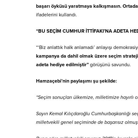
başarı öyküsü yaratmaya kalkışmasın. Ortada 
ifadelerini kullandı.
“BU SEÇİM CUMHUR İTTİFAKI’NA ADETA HED
“‘Biz anlattık halk anlamadı’ anlayışı demokras
kampanya da dahil olmak üzere seçim stratejis
adeta hediye edilmiştir”
görüşünü savundu.
Hamzaçebi’nin paylaşımı şu şekilde:
“Seçim sonuçları ülkemize, milletimize hayırlı
Sayın Kemal Kılıçdaroğlu Cumhurbaşkanlığı seçi
milletvekili genel seçiminde de başarısız olmuş