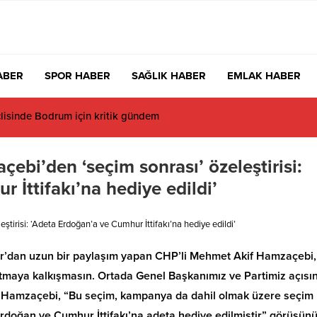
ABER
SPOR HABER
SAĞLIK HABER
EMLAK HABER
bi’den ‘seçim sonrası’ özeleştirisi:
 İttifakı’na hediye edildi’
irisi: ‘Adeta Erdoğan’a ve Cumhur İttifakı’na hediye edildi’
itter’dan uzun bir paylaşım yapan CHP’li Mehmet Akif Hamzaçebi,
tmaya kalkışmasın. Ortada Genel Başkanımız ve Partimiz açısı
ndı. Hamzaçebi, “Bu seçim, kampanya da dahil olmak üzere seçim
 Erdoğan ve Cumhur İttifakı’na adeta hediye edilmiştir” görüşün