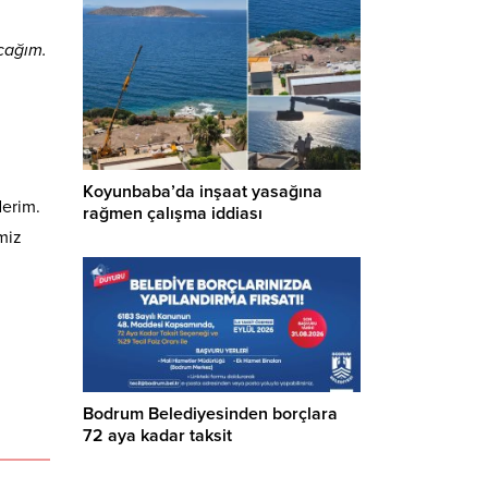
cağım.
Koyunbaba’da inşaat yasağına
derim.
rağmen çalışma iddiası
miz
Bodrum Belediyesinden borçlara
72 aya kadar taksit