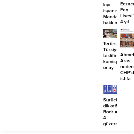
tamamlandı
Eczacı
kıyı
Fen
isyanı:
Lisesi
Mandalinci
4 yıl
hakkında
geçti,
suç
hâlâ
duyurusu
proje
Terörsüz
konuş
Türkiye
Ahme
teklifine
Aras
komisyondan
neden
onay
CHP’d
istifa
etmiyo
Sürücüler
dikkat!
Bodrum’da
4
güzergahta
EDS