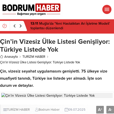
13:11
Muğla’da ‘Yeni Hastalıktan Ari İşletme Modeli’
toplantısı düzenlendi
Çin’in Vizesiz Ülke Listesi Genişliyor:
Türkiye Listede Yok
Anasayfa
TURİZM HABER
Çin’in Vizesiz Ülke Listesi Genişliyor: Türkiye Listede Yok
Çin, vizesiz seyahat uygulamasını genişletti. 75 ülkeye vize
muafiyeti tanındı, Türkiye ise listede yer almadı. İşte son
durum ve detaylar.
A
A
+
-
TURİZM HABER
Bodrum Haber
09.07.2025