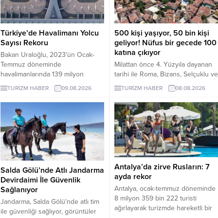
Türkiye’de Havalimanı Yolcu
500 kişi yaşıyor, 50 bin kişi
Sayısı Rekoru
geliyor! Nüfus bir gecede 100
katına çıkıyor
Bakan Uraloğlu, 2023'ün Ocak-
Temmuz döneminde
Milattan önce 4. Yüzyıla dayanan
havalimanlarında 139 milyon
tarihi ile Roma, Bizans, Selçuklu ve
yolcuya hizmet verildiğini açıkladı.
Osmanlı dönemlerine ev sahipliği
TURİZM HABER
09.08.2026
TURİZM HABER
08.08.2026
yapan Antalya'nın turizm merkezi
Kaleiçi'nin yaklaşık 500 kişi olan
nüfusu özellikle yaz ayları ve
turizm döneminde 100 katına
çıkıyor.
Antalya’da zirve Rusların: 7
Salda Gölü’nde Atlı Jandarma
ayda rekor
Devirdaimi İle Güvenlik
Antalya, ocak-temmuz döneminde
Sağlanıyor
8 milyon 359 bin 222 turisti
Jandarma, Salda Gölü'nde atlı tim
ağırlayarak turizmde hareketli bir
ile güvenliği sağlıyor, görüntüler
dönemi geride bıraktı. 1 milyon