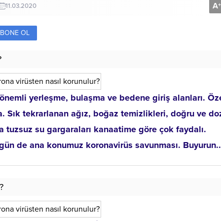
A
+
11.03.2020
BONE OL
?
 önemli yerleşme, bulaşma ve bedene giriş alanları. Öze
 Sık tekrarlanan ağız, boğaz temizlikleri, doğru ve d
a tuzsuz su gargaraları kanaatime göre çok faydalı.
bugün de ana konumuz koronavirüs savunması. Buyurun..
?