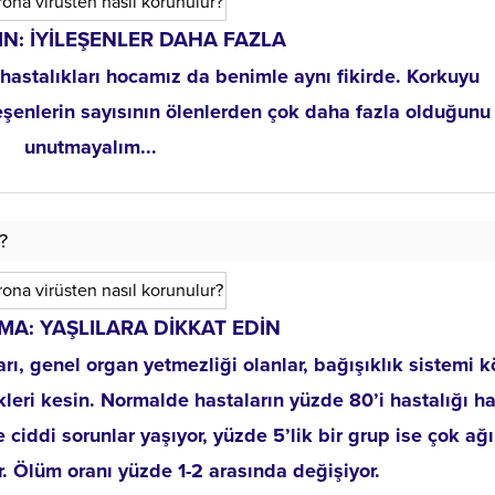
N: İYİLEŞENLER DAHA FAZLA
astalıkları hocamız da benimle aynı fikirde. Korkuyu
eşenlerin sayısının ölenlerden çok daha fazla olduğunu
unutmayalım...
?
MA: YAŞLILARA DİKKAT EDİN
rı, genel organ yetmezliği olanlar, bağışıklık sistemi k
kleri kesin. Normalde hastaların yüzde 80’i hastalığı ha
se ciddi sorunlar yaşıyor, yüzde 5’lik bir grup ise çok ağı
or. Ölüm oranı yüzde 1-2 arasında değişiyor.