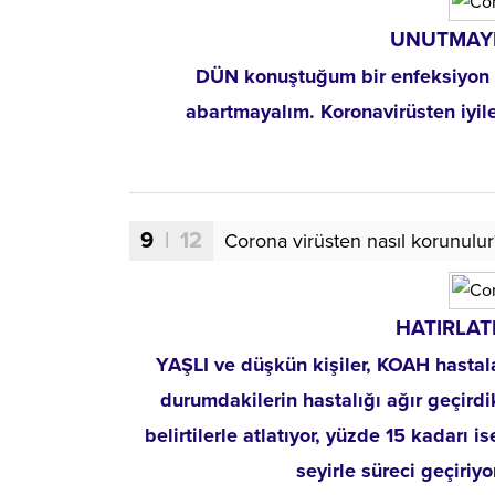
UNUTMAYI
DÜN konuştuğum bir enfeksiyon h
abartmayalım. Koronavirüsten iyil
9
| 12
Corona virüsten nasıl korunulur
HATIRLAT
YAŞLI ve düşkün kişiler, KOAH hastala
durumdakilerin hastalığı ağır geçirdi
belirtilerle atlatıyor, yüzde 15 kadarı i
seyirle süreci geçiriy