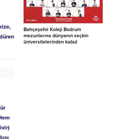
rize,
Bahçeşehir Koleji Bodrum
mezunlarına dünyanın seçkin
ndüren
üniversitelerinden kabul
ür
 Hem
vir)
ğını