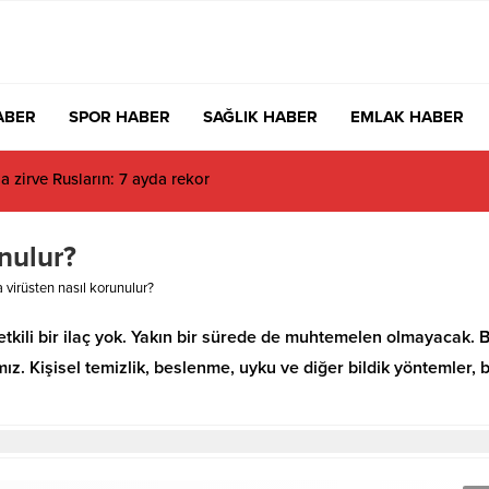
ABER
SPOR HABER
SAĞLIK HABER
EMLAK HABER
a zirve Rusların: 7 ayda rekor
nulur?
 virüsten nasıl korunulur?
etkili bir ilaç yok. Yakın bir sürede de muhtemelen olmayacak. 
z. Kişisel temizlik, beslenme, uyku ve diğer bildik yöntemler, 