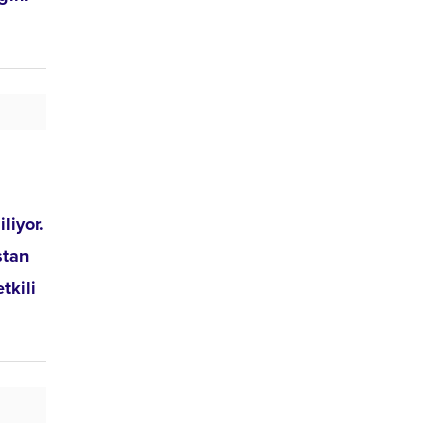
liyor.
stan
tkili