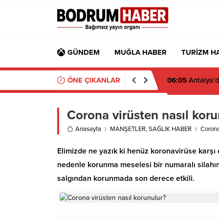
GÜNDEM
MUĞLA HABER
TURİZM H
ÖNE ÇIKANLAR
06:05
Antalya’d
Corona virüsten nasıl koru
Anasayfa
MANŞETLER
,
SAĞLIK HABER
Corona
Elimizde ne yazık ki henüz koronavirüse karşı 
nedenle korunma meselesi bir numaralı silahımı
salgından korunmada son derece etkili.