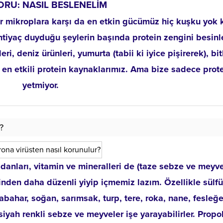
ORU: NASIL BESLENELİM
er mikroplara karşı da en etkin gücümüz hiç kuşku yok 
htiyaç duyduğu şeylerin başında protein zengini besinle
i, deniz ürünleri, yumurta (tabii ki iyice pişirerek), bit
 en etkili protein kaynaklarımız. Ama bize sadece prot
yetmiyor.
?
anları, vitamin ve mineralleri de (taze sebze ve meyve
kinden daha düzenli yiyip içmemiz lazım. Özellikle sülfü
abahar, soğan, sarımsak, turp, tere, roka, nane, fesleğe
iyah renkli sebze ve meyveler işe yarayabilirler. Propol