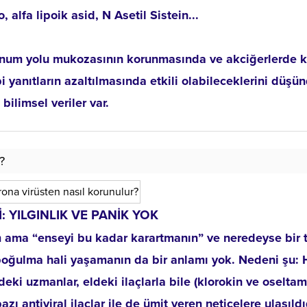
 alfa lipoik asid, N Asetil Sistein...
lunum yolu mukozasının korunmasında ve akciğerlerde k
 yanıtların azaltılmasında etkili olabileceklerini düşü
bilimsel veriler var.
?
: YILGINLIK VE PANİK YOK
ama “enseyi bu kadar karartmanın” ve neredeyse bir t
 boğulma hali yaşamanın da bir anlamı yok. Nedeni şu:
i uzmanlar, eldeki ilaçlarla bile (klorokin ve oseltami
azı antiviral ilaçlar ile de ümit veren neticelere ulaşıldı