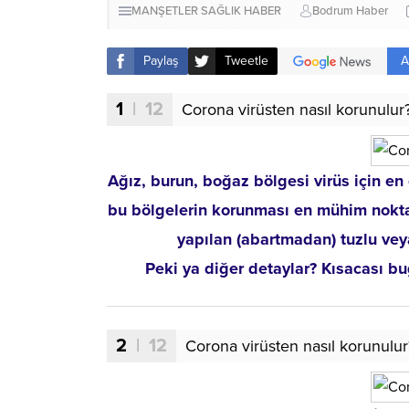
MANŞETLER
SAĞLIK HABER
Bodrum Haber
A
Paylaş
Tweetle
1
| 12
Corona virüsten nasıl korunulur
Ağız, burun, boğaz bölgesi virüs için en
bu bölgelerin korunması en mühim nokta.
yapılan (abartmadan) tuzlu vey
Peki ya diğer detaylar? Kısacası 
2
| 12
Corona virüsten nasıl korunulur