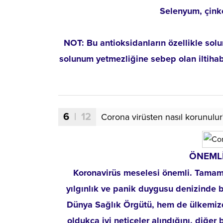
Selenyum, çinko,
NOT: Bu antioksidanların özellikle so
solunum yetmezliğine sebep olan iltihabi
6
| 12
Corona virüsten nasıl korunulur
ÖNEMLİ
Koronavirüs meselesi önemli. Tamam 
yılgınlık ve panik duygusu denizinde
Dünya Sağlık Örgütü, hem de ülkemizdek
oldukça iyi neticeler alındığını, diğer b