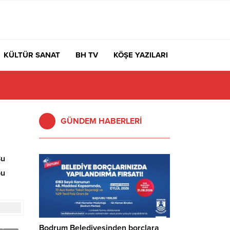
KÜLTÜR SANAT
BH TV
KÖŞE YAZILARI
GÜNDEM HABERLERİ
Bu
bu
Bodrum Belediyesinden borçlara