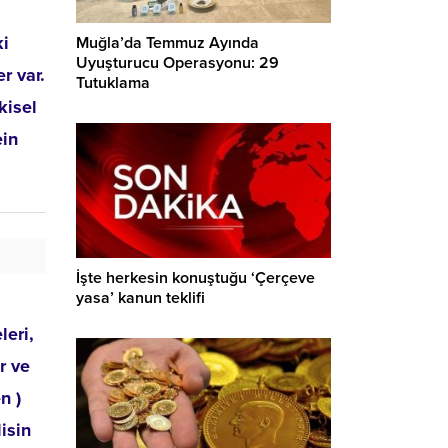
ki
Muğla’da Temmuz Ayında
Uyuşturucu Operasyonu: 29
r var.
Tutuklama
kisel
ein
İşte herkesin konuştuğu ‘Çerçeve
yasa’ kanun teklifi
leri,
r ve
n )
isin