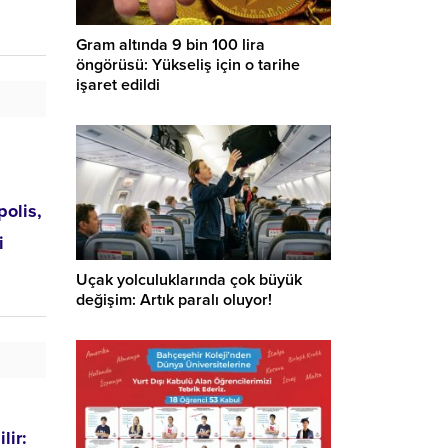
Gram altında 9 bin 100 lira
öngörüsü: Yükseliş için o tarihe
işaret edildi
polis,
i
Uçak yolculuklarında çok büyük
değişim: Artık paralı oluyor!
lir: