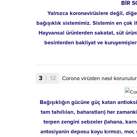
BİR S
Yalnızca koronavirüslere değil, diğ
bağışıklık sistemimiz. Sistemin en çok i
Hayvansal ürünlerden sakatat, süt ürünler
besinlerden bakliyat ve kuruyemişler
3
| 12
Corona virüsten nasıl korunulur
Bağışıklığın gücüne güç katan antioksid
tam tahıllıları, baharatları) her zaman
terpen zengini sebzeler (lahana, karn
antosiyanin deposu koyu kırmızı, mor, s