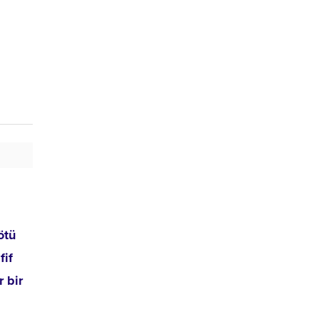
ötü
fif
r bir