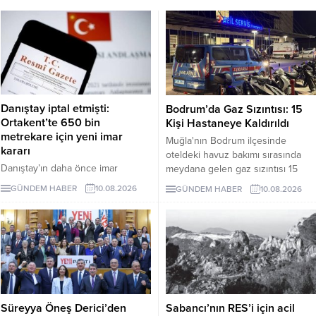
Danıştay iptal etmişti:
Bodrum’da Gaz Sızıntısı: 15
Ortakent’te 650 bin
Kişi Hastaneye Kaldırıldı
metrekare için yeni imar
Muğla'nın Bodrum ilçesinde
kararı
oteldeki havuz bakımı sırasında
Danıştay’ın daha önce imar
meydana gelen gaz sızıntısı 15
planlarını iptal ettiği Ortakent’te,
kişiyi etkiledi.
GÜNDEM HABER
10.08.2026
GÜNDEM HABER
10.08.2026
Hazineye ait yaklaşık 650 bin
metrekarelik alan için konut,
ticaret, turizm ve özel tesis
kullanımları içeren yeni planlar
onaylandı.
Süreyya Öneş Derici’den
Sabancı’nın RES’i için acil