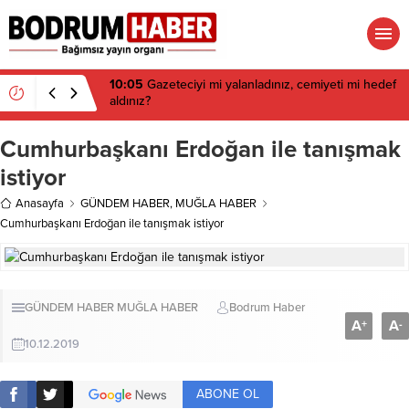
10:05
Gazeteciyi mi yalanladınız, cemiyeti mi hedef
aldınız?
Cumhurbaşkanı Erdoğan ile tanışmak
istiyor
Anasayfa
GÜNDEM HABER
,
MUĞLA HABER
Cumhurbaşkanı Erdoğan ile tanışmak istiyor
GÜNDEM HABER
MUĞLA HABER
Bodrum Haber
A
A
+
-
10.12.2019
ABONE OL