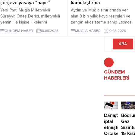
çerçeve yasaya “hayır”
kamulaştırma
Yeni Parti Muğla Milletvekili
Aydın ve Muğla sınırlarında yer
Süreyya Öneş Derici, milletvekili
alan 8 bin yıllık kaya resimleri ve
yemini ile kişisel ilkelerini
zengin ekosisteme sahip Latmos
hatırlatarak çerçeve yasa teklifine
Dağları'nda, mahkeme tarafından
GÜNDEM HABER
10.08.2026
MUĞLA HABER
10.08.2026
“hayır” oyu vereceğini açıkladı.
ÇED'i iptal edilen Falp RES projesi
için yeniden süreç başlatılırken,
projenin enerji iletim hattı için çok
sayıda taşınmazda acele
kamulaştırma kararı alınması
bölgede binlerce ağacın kesilmesi
riskini doğurdu.
GÜNDEM
HABERLERİ
Danıştay
Bodru
iptal
Gaz
etmişti:
Sızıntı
Ortakent’te
15 Kişi