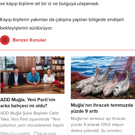
ve kayıp kişilere ait bir iz ve bulguya ulaşamadı.
Kayıp kişilerin yakınları da çalışma yapılan bölgede endişeli
bekleyişlerini sürdürüyor.
Benzer Konular
ADD Muğla, Yeni Parti’nin
Muğla’nın ihracatı temmuzda
arka bahçesi mi oldu?
yüzde 9 arttı
ADD Muğla Şube Başkanı Cahit
Muğla’nın temmuz ayı ihracatı
Yaka, Yeni Parti ziyaretinde “Yeni
yüzde 9 artarak 139,5 milyon
yolumuz, yeni mücadelemiz hayırlı
dolara yükseldi. Su ürünleri,
olsun” diyerek partiye destek
MUĞLA HABER
08.08.2026