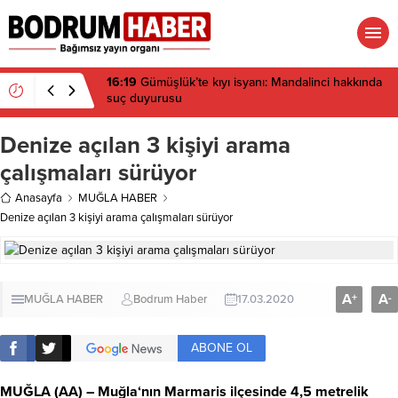
16:19
Gümüşlük’te kıyı isyanı: Mandalinci hakkında
suç duyurusu
Denize açılan 3 kişiyi arama
çalışmaları sürüyor
Anasayfa
MUĞLA HABER
Denize açılan 3 kişiyi arama çalışmaları sürüyor
A
A
+
-
MUĞLA HABER
Bodrum Haber
17.03.2020
ABONE OL
MUĞLA
(AA) –
Muğla
‘nın Marmaris ilçesinde 4,5 metrelik