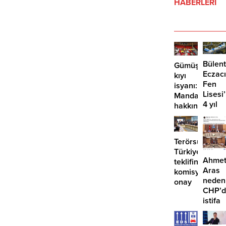
HABERLERİ
Bülent
Gümüşlük’te
Eczacı
kıyı
Fen
isyanı:
Lisesi
Mandalinci
4 yıl
hakkında
geçti,
suç
hâlâ
duyurusu
proje
Terörsüz
konuş
Türkiye
Ahme
teklifine
Aras
komisyondan
neden
onay
CHP’d
istifa
etmiyo