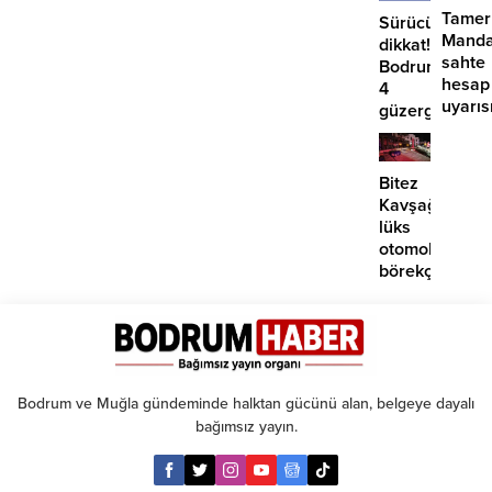
Tamer
Sürücüler
Manda
dikkat!
sahte
Bodrum’da
hesap
4
uyarıs
güzergahta
EDS
başlıyor
Bitez
Kavşağı’nda
lüks
otomobil
börekçiye
girdi:
2
yaralı
Bodrum ve Muğla gündeminde halktan gücünü alan, belgeye dayalı
bağımsız yayın.