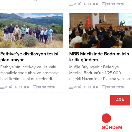
madencilik ve yaş meyve sebze
mesajı verdi.
MUĞLA HABER
08.08.2026
sektörleri ihracattaki artışta öne
çıktı.
Fethiye’ye distilasyon tesisi
MBB Meclisinde Bodrum için
planlanıyor
kritik gündem
Fethiye’nin İncirköy ve Üzümlü
Muğla Büyükşehir Belediye
mahallelerinde tıbbi ve aromatik
Meclisi, Bodrum’un 1/25.000
bitki üretim alanları incelendi.
ölçekli Nazım İmar Planına yapılan
Bölgede kurulması planlanan
itirazları, Bodrum–Datça feribot
MUĞLA HABER
08.08.2026
MUĞLA HABER
08.08.2026
distilasyon tesisi için yer
ücretlerini ve Torba’daki 7 bin 86
değerlendirmesi yapıldı.
metrekarelik taşınmazın bedelsiz
mülkiyet devrini görüşecek.
GÜNDEM