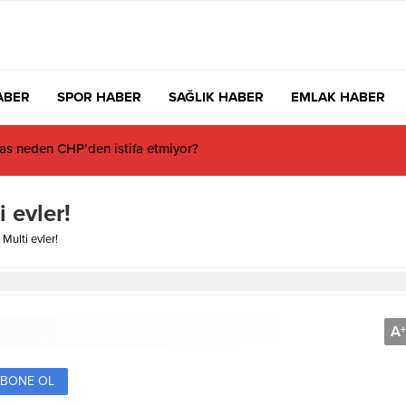
ABER
SPOR HABER
SAĞLIK HABER
EMLAK HABER
 Milyon 280 Bin TL’lik Akü Hırsızlığı Zanlısı Yakalandı
 evler!
Multi evler!
A
+
BONE OL