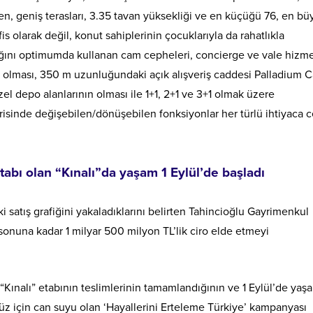
n, geniş terasları, 3.35 tavan yüksekliği ve en küçüğü 76, en b
s olarak değil, konut sahiplerinin çocuklarıyla da rahatlıkla
şığını optimumda kullanan cam cepheleri, concierge ve vale hizme
ı olması, 350 m uzunluğundaki açık alışveriş caddesi Palladium 
el depo alanlarının olması ile 1+1, 2+1 ve 3+1 olmak üzere
erisinde değişebilen/dönüşebilen fonksiyonlar her türlü ihtiyaca 
tabı olan “Kınalı”da yaşam 1 Eylül’de başladı
tış grafiğini yakaladıklarını belirten Tahincioğlu Gayrimenkul
onuna kadar 1 milyar 500 milyon TL’lik ciro elde etmeyi
 “Kınalı” etabının teslimlerinin tamamlandığının ve 1 Eylül’de yaş
müz için can suyu olan ‘Hayallerini Erteleme Türkiye’ kampanyası