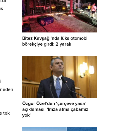
ızın
is
Bitez Kavşağı’nda lüks otomobil
börekçiye girdi: 2 yaralı
i
a neden
Özgür Özel’den ‘çerçeve yasa’
açıklaması: ‘İmza atma çabamız
le tek
yok’