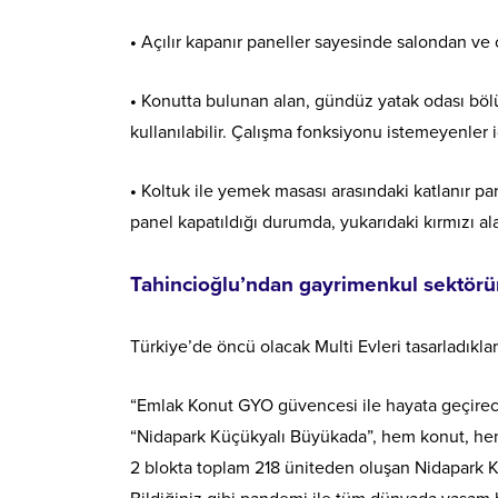
•
Açılır kapanır paneller sayesinde salondan ve 
•
Konutta bulunan alan, gündüz yatak odası bölü
kullanılabilir. Çalışma fonksiyonu istemeyenler iç
•
Koltuk ile yemek masası arasındaki katlanır p
panel kapatıldığı durumda, yukarıdaki kırmızı ala
Tahincioğlu’ndan gayrimenkul sektöründ
Türkiye’de öncü olacak Multi Evleri tasarladıklar
“Emlak Konut GYO güvencesi ile hayata geçirece
“Nidapark Küçükyalı Büyükada”, hem konut, hem o
2 blokta toplam 218 üniteden oluşan Nidapark K