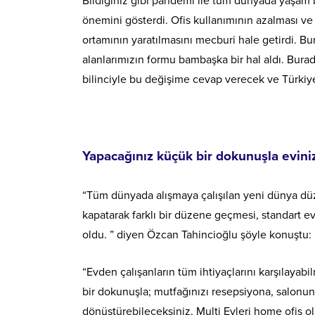
Bildiğiniz gibi pandemi ile tüm dünyada yaşam b
önemini gösterdi. Ofis kullanımının azalması ve 
ortamının yaratılmasını mecburi hale getirdi. Bu
alanlarımızın formu bambaşka bir hal aldı. Bura
bilinciyle bu değişime cevap verecek ve Türkiye’d
Yapacağınız küçük bir dokunuşla eviniz 
“Tüm dünyada alışmaya çalışılan yeni dünya düz
kapatarak farklı bir düzene geçmesi, standart e
oldu. ” diyen Özcan Tahincioğlu şöyle konuştu:
“Evden çalışanların tüm ihtiyaçlarını karşılayabil
bir dokunuşla; mutfağınızı resepsiyona, salonun
dönüştürebileceksiniz. Multi Evleri home ofis o