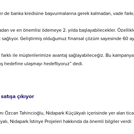
nler de banka kredisine başvurmalarına gerek kalmadan, vade farkı
adan ve en önemlisi ödemeye 2. yılda başlayabilecekler. Özellikl
j sağlıyor. Geliştirmiş olduğumuz finansal çözüm sayesinde 60 a
 farklı ile müşterilerimize avantaj sağlayabileceğiz. Bu kampanya
atış hedefine ulaşmayı hedefliyoruz” dedi.
satışa çıkıyor
 Özcan Tahincioğlu, Nidapark Küçükyalı içerisinde yer alan tica
lı, Nidapark İstinye Projeleri hakkında da önemli bilgiler verdi: