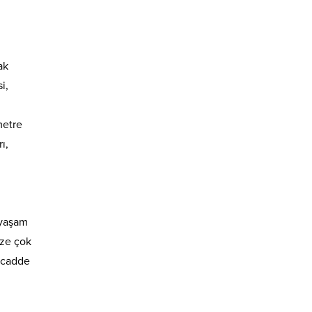
ak
i,
metre
ı,
 yaşam
ize çok
e cadde