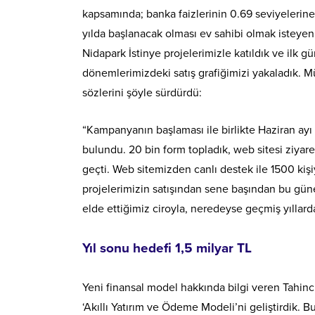
kapsamında; banka faizlerinin 0.69 seviyelerin
yılda başlanacak olması ev sahibi olmak isteye
Nidapark İstinye projelerimizle katıldık ve ilk 
dönemlerimizdeki satış grafiğimizi yakaladık. M
sözlerini şöyle sürdürdü:
“Kampanyanın başlaması ile birlikte Haziran ayı i
bulundu. 20 bin form topladık, web sitesi ziyareti
geçti. Web sitemizden canlı destek ile 1500 kişi
projelerimizin satışından sene başından bu gün
elde ettiğimiz ciroyla, neredeyse geçmiş yıllarda 
Yıl sonu hedefi 1,5 milyar TL
Yeni finansal model hakkında bilgi veren Tahin
‘Akıllı Yatırım ve Ödeme Modeli’ni geliştirdik.