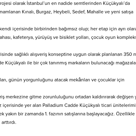
rojesi olarak İstanbul’un en nadide semtlerinden Küçükyalı’da
amamlanan Kınalı, Burgaz, Heybeli, Sedef, Mahalle ve yeni satışa
ndi içerisinde birbirinden bağımsız olup; her etap için ayrı olar
hası, kafeterya, yürüyüş ve bisiklet yolları, çocuk oyun kompleks
risinde sağlıklı alışveriş konseptine uygun olarak planlanan 350 
e Küçükyalı ile bir çok tanınmış markaların bulunacağı mağazalar
arı, günün yorgunluğunu atacak mekânları ve çocuklar için
şveriş merkezine gitme zorunluluğunu ortadan kaldırırarak değişen
iz içerisinde yer alan Palladium Cadde Küçükyalı ticari ünitelerim
ek yakın bir zamanda 1. fazının satışlarına başlayacağız. Özellikl
rttırdı.