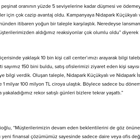
e peşinat oranının yüzde 5 seviyelerine kadar düşmesi ve ödeme
nler için çok cazip avantaj oldu. Kampanyaya Nidapark Küçükyalı 
gününden itibaren yoğun bir taleple karşılaştık. Neredeyse lansma
üşterilerimizden aldığımız reaksiyonlar çok olumlu oldu” diyerek
çerisinde yaklaşık 10 bin kişi call center’ımızı arayarak bilgi tale
 sayımız 150 bini buldu, satış ofislerimizi ziyaret eden kişi sayısı
ye bilgi verdik. Oluşan taleple, Nidapark Küçükyalı ve Nidapark İ
e 1 milyar 100 milyon TL ciroya ulaştık. Böylece sadece bu döne
yakaladığımız rekor satışlı günleri bizlere tekrar yaşattı.”
cioğlu, “Müşterilerimizin devam eden beklentilerini de göz önüne
 Bu yeni finansal çözümümüz sayesinde sadece daire veya ofis deği