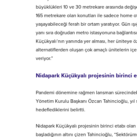
büyüklükleri 10 ve 30 metrekare arasında değişe
165 metrekare olan konutları ile sadece home ofi
yaşayabileceği ferah bir ortam yaratıyor. Gün ı
yanı sıra doğrudan metro istasyonuna bağlantıs
Küçükyalı’nın yanında yer alması, her üniteye öz
alternatiflerden oluşan çok amaçlı ünitelerin iç
veriyor.”
Nidapark Küçükyalı projesinin birinci e
Pandemi dönemine rağmen lansman sürecindeki sa
Yönetim Kurulu Başkanı Özcan Tahincioğlu, yıl s
hedeflediklerini belirtti.
Nidapark Küçükyalı projesinin birinci etabı olan
başladığının altını çizen Tahincioğlu, “Sektörü