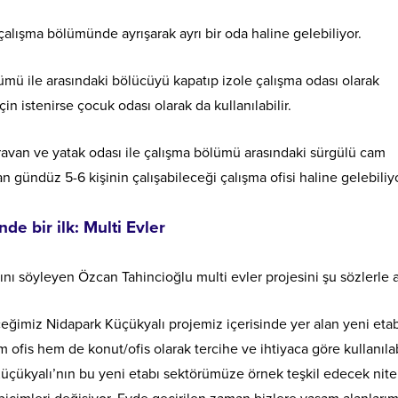
çalışma bölümünde ayrışarak ayrı bir oda haline gelebiliyor.
mü ile arasındaki bölücüyü kapatıp izole çalışma odası olarak
in istenirse çocuk odası olarak da kullanılabilir.
aravan ve yatak odası ile çalışma bölümü arasındaki sürgülü cam
n gündüz 5-6 kişinin çalışabileceği çalışma ofisi haline gelebiliyo
e bir ilk: Multi Evler
ını söyleyen Özcan Tahincioğlu multi evler projesini şu sözlerle a
ğimiz Nidapark Küçükyalı projemiz içerisinde yer alan yeni eta
fis hem de konut/ofis olarak tercihe ve ihtiyaca göre kullanılab
üçükyalı’nın bu yeni etabı sektörümüze örnek teşkil edecek nitel