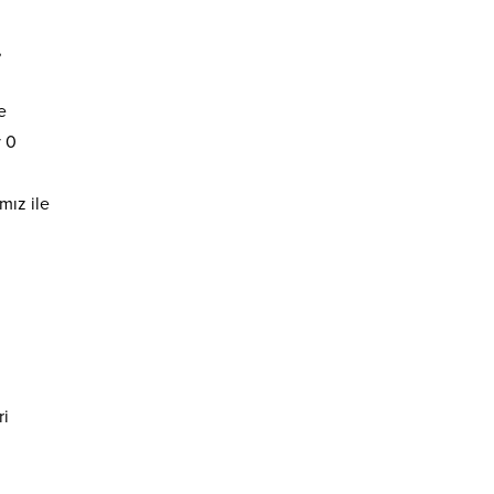
,
e
y 0
mız ile
ri