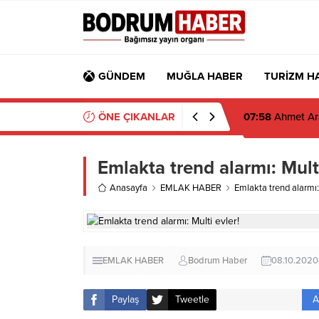
GÜNDEM
MUĞLA HABER
TURİZM H
ÖNE ÇIKANLAR
07:26
Muğla’da 2
Emlakta trend alarmı: Multi
Anasayfa
EMLAK HABER
Emlakta trend alarmı: 
EMLAK HABER
Bodrum Haber
08.10.2020
A
Paylaş
Tweetle