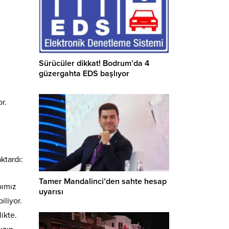
Sürücüler dikkat! Bodrum’da 4
güzergahta EDS başlıyor
r.
ktardı:
Tamer Mandalinci’den sahte hesap
bımız
uyarısı
iliyor.
ikte.