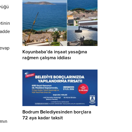
üyüğü
tinin
Cadde
cevap
Koyunbaba’da inşaat yasağına
rağmen çalışma iddiası
Bodrum Belediyesinden borçlara
72 aya kadar taksit
amın