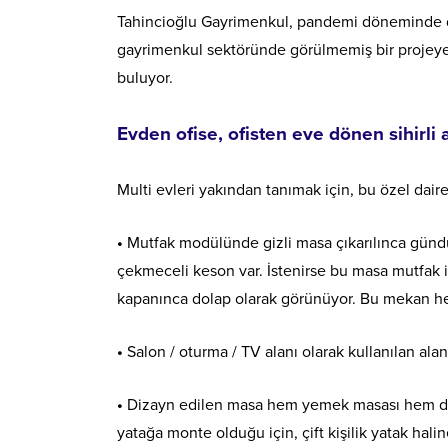
Tahincioğlu Gayrimenkul, pandemi döneminde d
gayrimenkul sektöründe görülmemiş bir projeye i
buluyor.
Evden ofise, ofisten eve dönen sihirli 
Multi evleri yakından tanımak için, bu özel dairele
•
Mutfak modülünde gizli masa çıkarılınca gündüz
çekmeceli keson var. İstenirse bu masa mutfak içi
kapanınca dolap olarak görünüyor. Bu mekan hem 
•
Salon / oturma / TV alanı olarak kullanılan ala
•
Dizayn edilen masa hem yemek masası hem de to
yatağa monte olduğu için, çift kişilik yatak hali