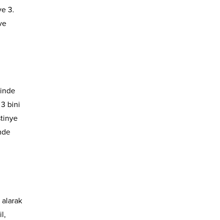
ye 3.
ve
n
binde
 3 bini
stinye
mde
 alarak
l,