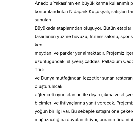
Anadolu Yakası’nın en büyük karma kullanımlı p
konumlandırılan Nidapark Küçükyalı; satışları t
sunulan
Büyükada etaplarından oluşuyor. Bütün etaplar ke
tasarlanan yüzme havuzu, fitness salonu, spor sa
kent
meydanı ve parklar yer almaktadır. Projemiz içe
uzunluğundaki alışveriş caddesi Palladium Cadd
Türk
ve Dünya mutfağından lezzetler sunan restoranl
oluşturulacak
eğlenceli oyun alanları ile dışarı çıkma ve alı
biçimleri ve ihtiyaçlarına yanıt verecek. Projem
yoğun bir ilgi var. Bu sebeple satışını öne çeker
mağazacılığına duyulan ihtiyaç buranın önemini a