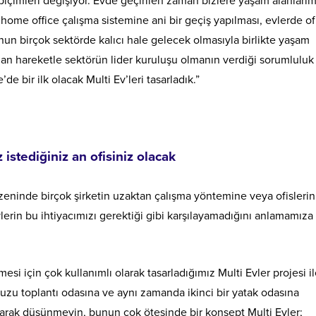
içimleri değişiyor. Evde geçirilen zaman bizlere yaşam alanlarım
home office çalışma sistemine ani bir geçiş yapılması, evlerde of
nun birçok sektörde kalıcı hale gelecek olmasıyla birlikte yaşam
dan hareketle sektörün lider kuruluşu olmanın verdiği sorumluluk
e bir ilk olacak Multi Ev’leri tasarladık.”
istediğiniz an ofisiniz olacak
eninde birçok şirketin uzaktan çalışma yöntemine veya ofislerin
vlerin bu ihtiyacımızı gerektiği gibi karşılayamadığını anlamamız
mesi için çok kullanımlı olarak tasarladığımız Multi Evler projesi i
uzu toplantı odasına ve aynı zamanda ikinci bir yatak odasına
larak düşünmeyin, bunun çok ötesinde bir konsept Multi Evler;