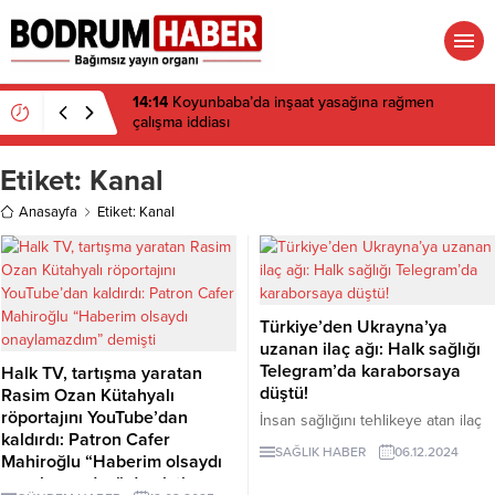
14:14
Koyunbaba’da inşaat yasağına rağmen
çalışma iddiası
Etiket:
Kanal
Anasayfa
Etiket: Kanal
Türkiye’den Ukrayna’ya
uzanan ilaç ağı: Halk sağlığı
Telegram’da karaborsaya
Halk TV, tartışma yaratan
düştü!
Rasim Ozan Kütahyalı
röportajını YouTube’dan
İnsan sağlığını tehlikeye atan ilaç
kaldırdı: Patron Cafer
çetesi bu kez Telegram'da ortaya
SAĞLIK HABER
06.12.2024
Mahiroğlu “Haberim olsaydı
çıktı. Çetenin bir kolu Ukrayna'da
onaylamazdım” demişti
bir kolu ise Türkiye'de. Kanser,