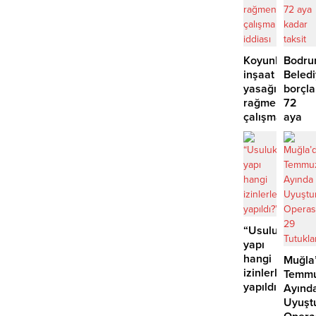
Koyunbaba’d
Bodr
inşaat
Beled
yasağına
borçla
rağmen
72
çalışma
aya
iddiası
kadar
taksit
“Usuluk’taki
yapı
hangi
Muğla
izinlerle
Temm
yapıldı?”
Ayınd
Uyuşt