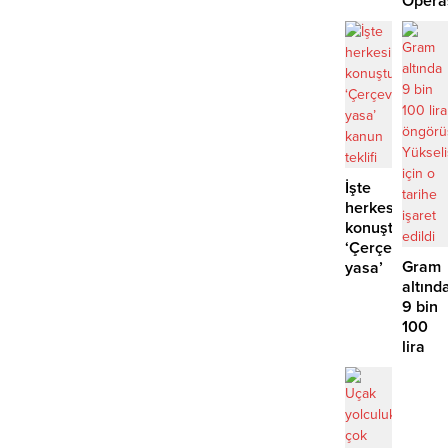
Opera
29
Tutuk
İşte
herkesin
konuştuğu
‘Çerçeve
Gram
yasa’
altınd
kanun
9 bin
teklifi
100
lira
öngör
Yüksel
için o
tarihe
işaret