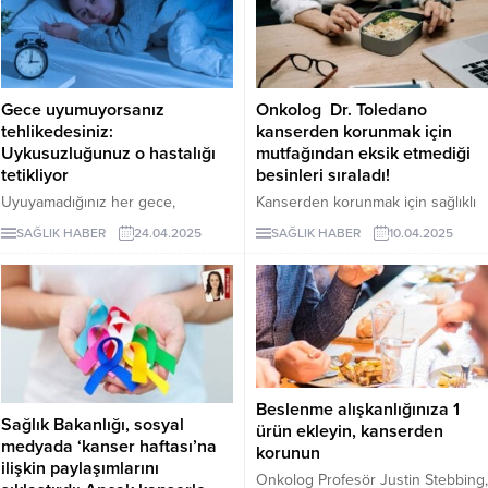
testi ve kolonoskopiyi ihmal
etmemesi gerektiğini vurguladı.
Gece uyumuyorsanız
Onkolog Dr. Toledano
tehlikedesiniz:
kanserden korunmak için
Uykusuzluğunuz o hastalığı
mutfağından eksik etmediği
tetikliyor
besinleri sıraladı!
Uyuyamadığınız her gece,
Kanserden korunmak için sağlıklı
vücudunuz savunmasız hale
beslenmenin önemi her geçen
SAĞLIK HABER
24.04.2025
SAĞLIK HABER
10.04.2025
geliyor olabilir mi? Uykusuzluk
gün daha çok anlaşılırken,
sadece yorgunluk değil, bağışıklık
Onkolog Dr. Toledano,
sisteminizin çökmesine ve hatta
mutfağından eksik etmediği ve
kanser riskinizin artmasına neden
kansere karşı koruma sağladığı
olabilir.
düşünülen besinleri açıkladı.
Beslenme alışkanlığınıza 1
Sağlık Bakanlığı, sosyal
ürün ekleyin, kanserden
medyada ‘kanser haftası’na
korunun
ilişkin paylaşımlarını
Onkolog Profesör Justin Stebbing,