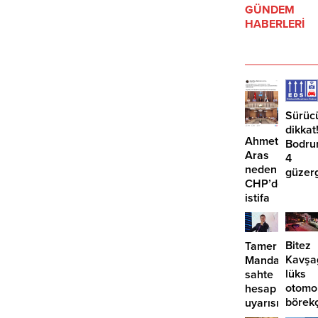
GÜNDEM
HABERLERİ
Sürüc
dikkat
Ahmet
Bodru
Aras
4
neden
güzer
CHP’den
EDS
istifa
başlıy
etmiyor?
Bitez
Tamer
Kavşa
Mandalinci’de
lüks
sahte
otomo
hesap
börek
uyarısı
girdi: