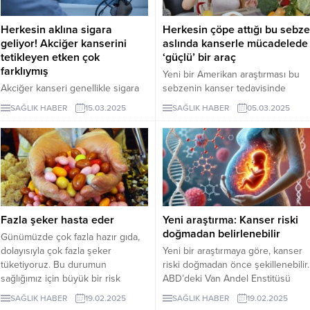
Herkesin aklına sigara
Herkesin çöpe attığı bu sebze
geliyor! Akciğer kanserini
aslında kanserle mücadelede
tetikleyen etken çok
‘güçlü’ bir araç
farklıymış
Yeni bir Amerikan araştırması bu
Akciğer kanseri genellikle sigara
sebzenin kanser tedavisinde
ile bağdaştırılsa da, yeni bir
önemli bir yere sahip olabileceğini
SAĞLIK HABER
15.03.2025
SAĞLIK HABER
05.03.2025
araştırma farklı bir noktanın bu
gösterdi. Yapılan çalışmada bu
hastalığın gelişiminde önemli bir
sebzenin atılan kabuk, et, sap ve
rol oynadığını ortaya koydu.
yaprak gibi kısımlarının kanserle
savaşma özelliklerine sahip
olabileceği ortaya çıktı.
Fazla şeker hasta eder
Yeni araştırma: Kanser riski
doğmadan belirlenebilir
Günümüzde çok fazla hazır gıda,
dolayısıyla çok fazla şeker
Yeni bir araştırmaya göre, kanser
tüketiyoruz. Bu durumun
riski doğmadan önce şekillenebilir.
sağlığımız için büyük bir risk
ABD’deki Van Andel Enstitüsü
olduğuna dikkat çeken Prof. Dr.
tarafından yürütülen çalışma, anne
SAĞLIK HABER
19.02.2025
SAĞLIK HABER
19.02.2025
Erk, “Çünkü bağışıklık sistemimizi
karnındaki gelişim sürecinin