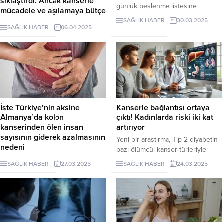
sıklaştırdı: Ancak kanserle
günlük beslenme listesine
mücadele ve aşılamaya bütçe
eklenecek bir ürünün bağırsak
yok!
SAĞLIK HABER
30.03.2025
kanseri riskini azalttığını belirtti.
SAĞLIK HABER
06.04.2025
Sağlık Bakanlığı, 1-7 Nisan Kanser
Haftası nedeniyle sosyal medya
hesabından yaptığı “kanserle
mücadele” temalı paylaşımlarını
sıklaştırdı. Ancak sağlık emekçileri
“Kanserle mücadeleye ve aşılama
hizmetlerine bütçe yok” dedi.
İşte Türkiye’nin aksine
Kanserle bağlantısı ortaya
Almanya’da kolon
çıktı! Kadınlarda riski iki kat
kanserinden ölen insan
artırıyor
sayısının giderek azalmasının
Yeni bir araştırma, Tip 2 diyabetin
nedeni
bazı ölümcül kanser türleriyle
Almanya'da 2003 yılından bu yana
bağlantılı olduğunu ortaya koydu.
SAĞLIK HABER
27.03.2025
SAĞLIK HABER
24.03.2025
kolon kanserinden kaynaklanan
Özellikle kadınlarda, Tip 2
ölüm oranlarında dikkate değer bir
diyabetin teşhisinden sonraki ilk
düşüş yaşandı.
yıllarda karaciğer ve pankreas
kanseri riskinin ciddi oranda arttığı
tespit edildi.