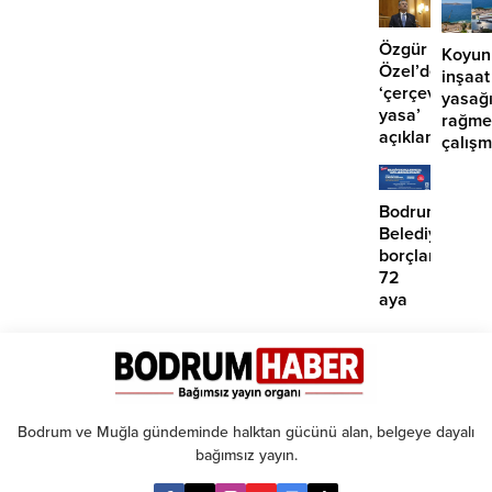
2
yaralı
Özgür
Koyun
Özel’den
inşaat
‘çerçeve
yasağ
yasa’
rağme
açıklaması:
çalış
‘İmza
iddias
atma
çabamız
Bodrum
yok’
Belediyesinde
borçlara
72
aya
kadar
taksit
Bodrum ve Muğla gündeminde halktan gücünü alan, belgeye dayalı
bağımsız yayın.