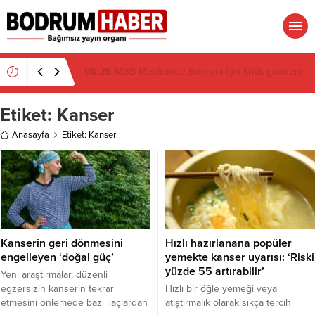
19:16
Atatürk’ün İsmi Var, Cismi Yok: Atatürkçü
Düşünce Derneği Pusulayı mı Şaşırdı Yoksa
Navigasyon mu Bozuldu?
Etiket:
Kanser
Anasayfa
Etiket: Kanser
Kanserin geri dönmesini
Hızlı hazırlanana popüler
engelleyen ‘doğal güç’
yemekte kanser uyarısı: ‘Riski
yüzde 55 artırabilir’
Yeni araştırmalar, düzenli
egzersizin kanserin tekrar
Hızlı bir öğle yemeği veya
etmesini önlemede bazı ilaçlardan
atıştırmalık olarak sıkça tercih