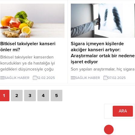
zayıflatır, obezite, kalp-damar,
ilerleyen yaşlarda kansere
diyabet ve kanser gibi hastalıklara
yakalanma ihtimalini
kapı aralar” dedi.
artırabileceğini veya
azaltabileceğini ortaya koydu.
Bitkisel takviyeler kanseri
Sigara içmeyen kişilerde
önler mi?
akciğer kanseri artıyor:
Araştırmalar ortak bir nedene
Bitkisel takviyeler kanserden
işaret ediyor
korudukları ya da hastalığa iyi
geldikleri düşüncesiyle çoğu
Son yapılan araştırmalar, hiç sigara
zaman doktora danışılmadan
içmemiş kişilere akciğer kanseri
SAĞLIK HABER
12.02.2025
SAĞLIK HABER
07.02.2025
kullanılıyor. Peki söz konusu
teşhisi konulma oranının arttığını
takviyelerin bu tür etkileri var mı?
ortaya koyuyor.
Bunu Prof. Dr. Çetin Ordu’ya
1
2
3
4
5
sordum…