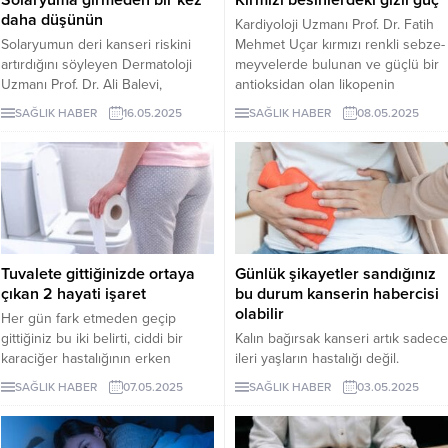
daha düşünün
Kardiyoloji Uzmanı Prof. Dr. Fatih
Solaryumun deri kanseri riskini
Mehmet Uçar kırmızı renkli sebze-
artırdığını söyleyen Dermatoloji
meyvelerde bulunan ve güçlü bir
Uzmanı Prof. Dr. Ali Balevi,
antioksidan olan likopenin
“Özellikle açık tenli, dövmesi olan
özellikle kanser ve kalp
SAĞLIK HABER
16.05.2025
SAĞLIK HABER
08.05.2025
ve 18 yaş altı bireylerin
hastalıklarına karşı koruyucu
solaryumdan kesinlikle uzak
etkisiyle öne çıktığını belirtti.
durması gerekiyor” dedi.
Tuvalete gittiğinizde ortaya
Günlük şikayetler sandığınız
çıkan 2 hayati işaret
bu durum kanserin habercisi
olabilir
Her gün fark etmeden geçip
gittiğiniz bu iki belirti, ciddi bir
Kalın bağırsak kanseri artık sadece
karaciğer hastalığının erken
ileri yaşların hastalığı değil.
habercisi olabilir. Bu sinyallere
Ondokuz Mayıs Üniversitesi
SAĞLIK HABER
07.05.2025
SAĞLIK HABER
03.05.2025
dikkat...
(OMÜ) Tıp Fakültesi'nden Doç. Dr.
İsmail Alper Tarım, özellikle 50 yaş
üzeri bireylerin gaitada gizli kan