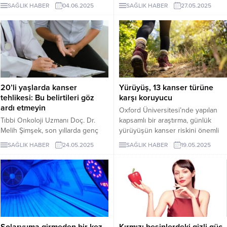
daha etkili olabileceğini ortaya
edilen hazır noodle’lar, sağlığınız
SAĞLIK HABER
04.06.2025
SAĞLIK HABER
27.05.2025
koydu. Uzmanlar, hareketli bir
için ciddi bir tehdit oluşturabilir.
yaşam tarzının tedavi sonrası
New York’taki Memorial Sloan
süreçte kritik rol oynayabileceğini
Kettering Kanser Merkezi’nde iç
vurguluyor.
hastalıkları uzmanı olan Dr. Tim
Tiutan, bu popüler yiyeceğin mide
kanseri riskini önemli ölçüde
artırabileceği konusunda uyarıda
bulundu.
20’li yaşlarda kanser
Yürüyüş, 13 kanser türüne
tehlikesi: Bu belirtileri göz
karşı koruyucu
ardı etmeyin
Oxford Üniversitesi’nde yapılan
Tıbbi Onkoloji Uzmanı Doç. Dr.
kapsamlı bir araştırma, günlük
Melih Şimşek, son yıllarda genç
yürüyüşün kanser riskini önemli
yaş grubunda meme, kolorektal,
ölçüde azaltabileceğini ortaya
SAĞLIK HABER
24.05.2025
SAĞLIK HABER
19.05.2025
pankreas ve testis kanseri
koydu. 85 binden fazla kişinin
vakalarının arttığını belirtti.
verilerine dayanan çalışmaya göre,
Özellikle ailede kanser öyküsü
atılan adım sayısı arttıkça 13 farklı
bulunan bireylerde, tarama ve
kanser türüne yakalanma riski
kontrol süreçlerinin erken yaşta
düşüyor.
başlaması gerektiğini vurgulayan
uzman, düzenli takiplerin hayat
kurtardığını söyledi.
Solaryuma girmeden bir kez
Kırmızı besinlerdeki gizli güç