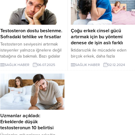
Testosteron dostu beslenme.
Çoğu erkek cinsel gücü
Sofradaki tehlike ve fırsatlar
artırmak için bu yöntemi
denese de işin aslı farklı
Testosteron seviyesini artırmak
isteyenler yalnızca iğnelere değil
İktidarsızlık ile mücadele eden
tabağına da bakmalı. Bazı gıdalar
birçok erkek, daha fazla
hormonu desteklerken bazıları
testosteronun, daha güçlü bir
SAĞLIK HABER
06.07.2025
SAĞLIK HABER
02.12.2024
düşürür. İşlenmiş gıdalar, alkol,
cinsel istek anlamına geldiğini
aşırı şeker ve gizli hormon
düşünüyor. Ancak yeni
bozucular… Beslenme, erkeklik
araştırmalara göre bu yönelimin
hormonunu ya destekler ya da
gerçek hayatta düşünüldüğü
sessizce yok eder.
kadar karşılığı yok...
Uzmanlar açıkladı:
Erkeklerde düşük
testosteronun 10 belirtisi