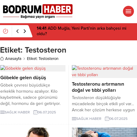
14:41
ADD Muğla, Yeni Parti’nin arka bahçesi mi
oldu?
Etiket:
Testosteron
Anasayfa
Etiket: Testosteron
Göbekle gelen düşüş
Testosteronu artırmanın
Göbek çevresi büyüdükçe
doğal ve tıbbi yolları
erkeklik hormonu azalıyor. Kilo
kaybetmek, sadece görünümü
Testosteron düşüklüğüyle
değil, hormonu da geri getiriyor.
mücadelede birçok etkili yol var...
Beslenme düzeni, insülin direnci,
Ancak her çözüm herkese uygun
SAĞLIK HABER
06.07.2025
uyku ve bağırsak sağlığı da
olmayabilir. Doğru yaklaşım, ölçüm
SAĞLIK HABER
06.07.2025
testosteron seviyesini etkiliyor.
sonuçlarına göre planlanmalı.
Peki hangi yiyecekler destek
Özellikle hormon takviyesi ciddi
sağlar?
riskler taşıyabilir.