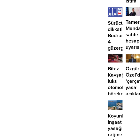
istifa
etmiyo
Tamer
Sürücüler
Manda
dikkat!
sahte
Bodrum’da
hesap
4
uyarıs
güzergahta
EDS
başlıyor
Bitez
Özgür
Kavşağı’nda
Özel’
lüks
‘çerçe
otomobil
yasa’
börekçiye
açıkla
girdi:
‘İmza
2
atma
yaralı
çabam
Koyunbaba’d
yok’
inşaat
yasağına
rağmen