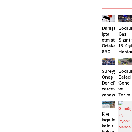
Danıştay
Bodru
iptal
Gaz
etmişti:
Sızıntı
Ortakent’te
15 Kişi
650
Hasta
bin
Kaldırı
metrekare
için
Süreyya
Bodr
yeni
Öneş
Beledi
imar
Derici’den
Gençli
kararı
çerçeve
ve
yasaya
Tarım
“hayır”
Kampı
3.
dönem
Kıyı
tamam
işgalleri
kaldırılmayı
beklerken