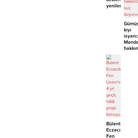
yenilerinin
önü
mü
Gümüş
açılıyor?
kıyı
isyanı:
Manda
hakkı
suç
duyur
Bülent
Eczacıbaşı
Fen