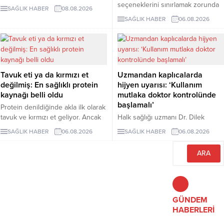
damar sistemini desteklerken
seçeneklerini sınırlamak zorunda
SAĞLIK HABER
08.08.2026
bağışıklık sisteminin güçlenmesine
değilsiniz. Evde kolayca
SAĞLIK HABER
06.08.2026
de katkı sağlıyor. Enfeksiyonlara
hazırlayabileceğiniz bu 5 glütensiz
karşı koruyucu etkileriyle bilinen
tarif, hem pratik hem de lezzetli
kızılcık, bazı kanser türlerine karşı
alternatifler sunuyor.
koruyucu rol oynarken vücuttaki
iltihaplanmanın göstergelerinden
biri olan CRP seviyesinin
Tavuk eti ya da kırmızı et
Uzmandan kaplıcalarda
düşürülmesine destek oluyor.
değilmiş: En sağlıklı protein
hijyen uyarısı: ‘Kullanım
kaynağı belli oldu
mutlaka doktor kontrolünde
başlamalı’
Protein denildiğinde akla ilk olarak
tavuk ve kırmızı et geliyor. Ancak
Halk sağlığı uzmanı Dr. Dilek
bilim insanları, son yıllarda yapılan
Aslan, kaplıcaların kas ve iskelet
SAĞLIK HABER
06.08.2026
SAĞLIK HABER
06.08.2026
araştırmaların kurubaklagilleri daha
sistemi rahatsızlıkları ile stresin
sağlıklı bir protein kaynağı olarak
azaltılmasında yarar
öne çıkardığını belirtiyor. Özellikle
sağlayabileceğini ancak hijyen
mercimek, nohut ve fasulyenin
kurallarına uyulmaması ve bilinçsiz
hem yüksek protein hem de lif
kullanımın ciddi sağlık sorunlarına
içeriğiyle uzun vadeli sağlık
yol açabileceğini belirtti. Aslan,
açısından önemli avantajlar
kaplıca tedavisinin mutlaka sağlık
GÜNDEM
sunduğu ifade ediliyor.
çalışanlarının önerisiyle
HABERLERİ
uygulanması gerektiğini vurguladı.