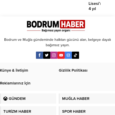
Lisesi’nde
4 yıl
geçti,
hâlâ
proje
konuşuluyor
Bodrum ve Muğla gündeminde halktan gücünü alan, belgeye dayalı
bağımsız yayın.
Künye & İletişim
Gizlilik Politikası
Reklamlarınız İçin
GÜNDEM
MUĞLA HABER
TURİZM HABER
SPOR HABER