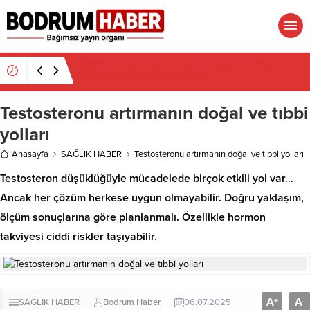
06:15
Danıştay iptal etmişti: Ortakent’te 650 bin
metrekare için yeni imar kararı
Testosteronu artırmanın doğal ve tıbbi
yolları
Anasayfa
SAĞLIK HABER
Testosteronu artırmanın doğal ve tıbbi yolları
Testosteron düşüklüğüyle mücadelede birçok etkili yol var…
Ancak her çözüm herkese uygun olmayabilir. Doğru yaklaşım,
ölçüm sonuçlarına göre planlanmalı. Özellikle hormon
takviyesi ciddi riskler taşıyabilir.
A
A
+
-
SAĞLIK HABER
Bodrum Haber
06.07.2025