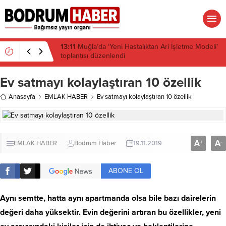
13:10
Çeşitli illerdeki enerji ve altyapı projeleri için
acele kamulaştırma kararı çıktı
Ev satmayı kolaylaştıran 10 özellik
Anasayfa
EMLAK HABER
Ev satmayı kolaylaştıran 10 özellik
A
A
+
-
EMLAK HABER
Bodrum Haber
19.11.2019
ABONE OL
Aynı semtte, hatta aynı apartmanda olsa bile bazı dairelerin
değeri daha yüksektir. Evin değerini artıran bu özellikler, yeni