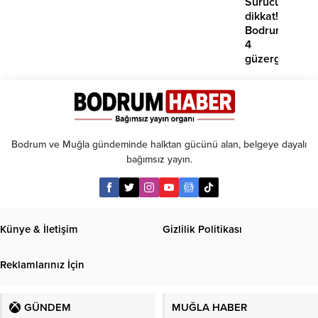
Sürücüler
dikkat!
Bodrum’da
4
güzergahta
EDS
başlıyor
Bodrum ve Muğla gündeminde halktan gücünü alan, belgeye dayalı
bağımsız yayın.
Künye & İletişim
Gizlilik Politikası
Reklamlarınız İçin
GÜNDEM
MUĞLA HABER