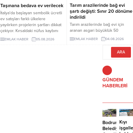
yapıya kavuşturulması
Tarım arazilerinde bağ evi
Taşınana bedava ev verilecek
hedefleniyor.
şartı değişti: Sınır 20 dönüme
İtalya'da başlayan sembolik ücretli
indirildi
ev satışları farklı ülkelere
Tarım arazilerinde bağ evi için
yayılırken projelerin şartları dikkat
aranan asgari büyüklük 50
çekiyor. Kırsaldaki nüfus kaybını
dönümden 20 dönüme indirildi.
önlemeyi amaçlayan
EMLAK HABER
04.08.2026
EMLAK HABER
05.08.2026
Düzenleme, izinsiz bungalovları
uygulamalarda evler ücretsiz veya
otomatik olarak yasallaştırmıyor.
1 euro gibi bedellerle devredilse
de alıcıların belli şartları
yerinegetirmesi gerekiyor.
GÜNDEM
HABERLERİ
Kıyı
Bodrum
işgalle
Belediyesi