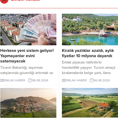
Herkese yeni sistem geliyor!
Kiralık yazlıklar azaldı, aylık
Yapmayanlar evini
fiyatlar 10 milyona dayandı
satamayacak
Emlak piyasası tatilcilerle
Ticaret Bakanlığı, taşınmaz
hareketlilik yaşıyor. Turizm amaçlı
satışlarında güvenliği artırmak ve
kiralamalarda belge şartı, ilana
dolandırıcılık riskini azaltmak
çıkan günlük kiralık mülk sayısını 7
EMLAK HABER
08.08.2026
EMLAK HABER
06.08.2026
amacıyla hayata geçireceği
binin altına düşürürken, fiyatlar da
Güvenli Ödeme Sistemi'nin
yukarı çıktı. Akdeniz ve Ege’de
zorunlu uygulama tarihini 1 Ekim
yazlıkların günlük kirası 6 bin lira
2026'ya erteledi. Düzenlemeyle
ile 75 bin lira arasında değişti.
birlikte konut ve diğer taşınmaz
Lüks villaların aylık kira tutarları 10
alım satımlarında ödeme
milyon liraya kadar yükseldi.
işlemlerinin daha güvenli bir
Sektör...