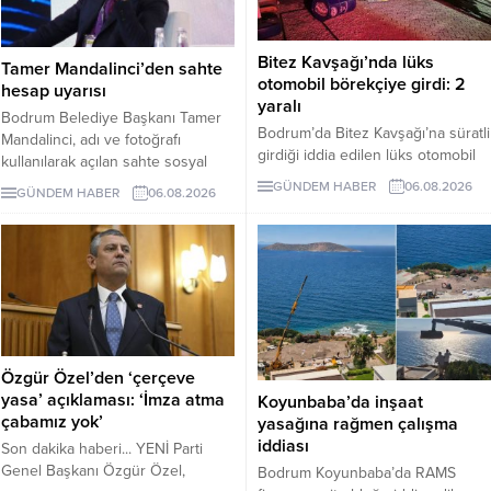
Bitez Kavşağı’nda lüks
Tamer Mandalinci’den sahte
otomobil börekçiye girdi: 2
hesap uyarısı
yaralı
Bodrum Belediye Başkanı Tamer
Bodrum’da Bitez Kavşağı’na süratli
Mandalinci, adı ve fotoğrafı
girdiği iddia edilen lüks otomobil
kullanılarak açılan sahte sosyal
börekçiye girdi. Kazada sürücü ve
medya hesaplarına karşı uyarıda
GÜNDEM HABER
06.08.2026
GÜNDEM HABER
06.08.2026
yolcu yaralandı.
bulundu. Mandalinci, tek resmî
hesabının @tamermandalinci
olduğunu açıkladı.
Özgür Özel’den ‘çerçeve
yasa’ açıklaması: ‘İmza atma
Koyunbaba’da inşaat
çabamız yok’
yasağına rağmen çalışma
iddiası
Son dakika haberi... YENİ Parti
Genel Başkanı Özgür Özel,
Bodrum Koyunbaba’da RAMS