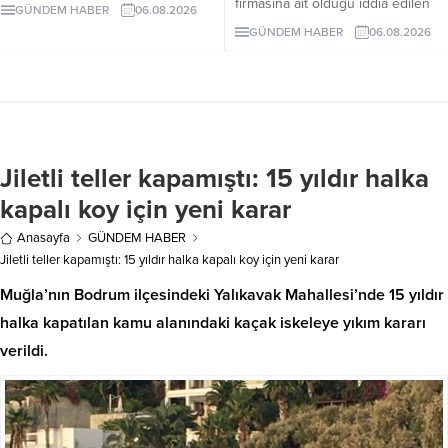
çerçeve yasanın özensiz
firmasına ait olduğu iddia edilen
GÜNDEM HABER
06.08.2026
hazırlandığını vurgulayarak "İmza
alanda, inşaat yasağı döneminde
GÜNDEM HABER
06.08.2026
atma çabamız yok" dedi.
peyzaj, yol yapımı ve satıh
düzeltme çalışmaları yapıldığı ileri
sürüldü.
Jiletli teller kapamıştı: 15 yıldır halka
kapalı koy için yeni karar
Anasayfa
GÜNDEM HABER
Jiletli teller kapamıştı: 15 yıldır halka kapalı koy için yeni karar
Muğla’nın Bodrum ilçesindeki Yalıkavak Mahallesi’nde 15 yıldır
halka kapatılan kamu alanındaki kaçak iskeleye yıkım kararı
verildi.