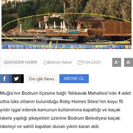
A
A
+
-
GÜNDEM HABER
Bodrum Haber
11.04.2025
ABONE OL
Muğla’nın Bodrum ilçesine bağlı Yalıkavak Mahallesi’nde 4 adet
ultra lüks villanın bulunduğu Roby Homes Sitesi’nin koyu 15
yıldır işgal ederek kamunun kullanımına kapattığı ve kaçak
iskele yaptığı şikayetleri üzerine Bodrum Belediyesi kaçak
iskeleyi ve sahili kapatan duvarı yıkım kararı aldı.