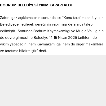
BODRUM BELEDİYESİ YIKIM KARARI ALDI
Zafer Ilgaz açıklamasının sonunda ise “Konu tarafımdan 4 yıldır
Belediyeye iletilerek gereğinin yapılması defalarca talep
edilmiştir.. Sonunda Bodrum Kaymakamlığı ve Muğla Valiliğinin
de devre girmesi ile Belediye 14-15 Nisan 2025 tarihlerinde
yıkım yapacağını hem Kaymakamlığa, hem de diğer makamlara
ve tarafıma bildirmiştir” dedi.
Bodrum Belediyesi yıkım kararını 14-15 Nisan tarihlerinde
uygulayacağını belirtti.
Kaynak: Sözcü
ETİKETLER:
Belediye
,
Bodrum
Benzer Konular