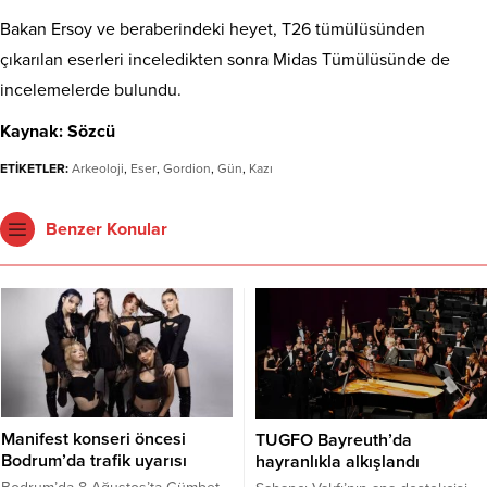
Bakan Ersoy ve beraberindeki heyet, T26 tümülüsünden
çıkarılan eserleri inceledikten sonra Midas Tümülüsünde de
incelemelerde bulundu.
Kaynak: Sözcü
ETİKETLER:
Arkeoloji
,
Eser
,
Gordion
,
Gün
,
Kazı
Benzer Konular
Manifest konseri öncesi
TUGFO Bayreuth’da
Bodrum’da trafik uyarısı
hayranlıkla alkışlandı