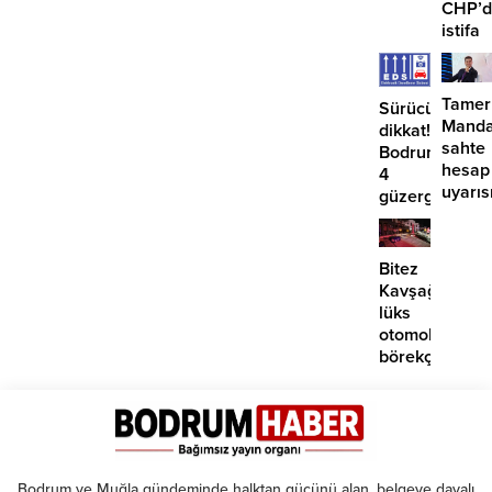
CHP’d
istifa
etmiyo
Tamer
Sürücüler
Manda
dikkat!
sahte
Bodrum’da
hesap
4
uyarıs
güzergahta
EDS
başlıyor
Bitez
Kavşağı’nda
lüks
otomobil
börekçiye
girdi:
2
yaralı
Bodrum ve Muğla gündeminde halktan gücünü alan, belgeye dayalı