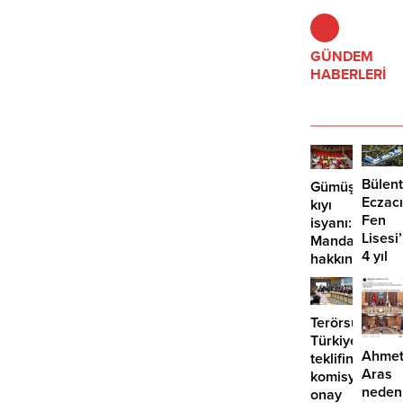
GÜNDEM
HABERLERİ
Bülent
Gümüşlük’te
Eczacı
kıyı
Fen
isyanı:
Lisesi
Mandalinci
4 yıl
hakkında
geçti,
suç
hâlâ
duyurusu
proje
Terörsüz
konuş
Türkiye
Ahme
teklifine
Aras
komisyondan
neden
onay