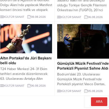
Bodrum’da 8 Ağustos’ta Gümbet
Sabancı Vakfı’nın ana destekçisi
Dolgu Alanı’nda yapılacak Manifest
olduğu Türkiye Gençlik Filarmoni
konseri öncesi trafik ve otopark
Orkestrası’nın (TUGFO), 20’nci
uyarısı yapıldı. Eski otogardan
Avrupa turnesi Almanya’nın ünlü
KÜLTÜR SANAT
08.08.2026
KÜLTÜR SANAT
06.08.2026
16.00’dan itibaren 5 dakikada bir
besteci Wagner ile 1852’de
toplu taşıma aracı kalkacak.
kurulan ünlü piyano atölyesi
Steingraeber ile tanınan klasik
müzik merkezi Bayreuth da
başladı.
Altın Portakal’da Jüri Başkanı
belli oldu
Gümüşlük Müzik Festivali’nde
Portekizli Piyanist Sahne Aldı
T24 Haber Merkezi 24- 31 Ekim
tarihleri arasında düzenlenecek
Bodrum'daki 23. Uluslararası
63. Uluslararası Antalya Altın
Gümüşlük Müzik Festivali'nde
Portakal Film Festivali'nin Jüri
Portekizli piyanist Vasco Dantas,
KÜLTÜR SANAT
06.08.2026
Başkanı, yönetmen Derviş Zaim
Antik Taş Ocağı'nda Fado ezgileri
KÜLTÜR SANAT
05.08.2026
oldu. 63. Uluslararası Antalya Altın
ve kendi besteleriyle konser
Portakal Film Festivali'nde Ulusal
verdi. Festival, 6 ve 8 Ağustos'ta
Uzun Metraj Film ...
diğer piyanistlerle devam edecek.