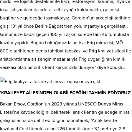
maddi ve lojistik destekler ile kazı, restorasyon, koruma, ihya ve
inşa çalışmalarında adeta tarihi ayağa kaldırmakta, geçmişi
bugüne ve geleceğe taşımaktayız. Gordion’un arkeoloji tarihine
girişi 131 yıl önce Berlin-Bağdat tren yolu inşaatıyla gerçekleşti.
Günümüze kadar geçen 100 yılı aşkın sürede tam 46 tümülüste
kazılar yapıldı. Bugün baktığımızda anıtsal Frig mimarisi, MÖ
800’e tarihlenen geniş tahribat tabakası ve Frig kraliyet ailesi ile
aristokratlarına ait zengin mezarlarıyla Frig uygarlığının kimlik
vesikası olan bir antik kent karşımızda duruyor” diye konuştu.
‘KRAİLEYET AİLESİNDEN OLABİLECEĞİNİ TAHMİN EDİYORUZ’
Bakan Ersoy, Gordion’un 2023 yılında UNESCO Dünya Miras
Listesi’ne kaydedildiğini belirterek, antik kentin geleceğe miras
çalışmalarına da dahil edildiğini hatırlatarak, “Antik kentte
kazılan 47’nci tümülüs olan T26 tümülüsünde 3,1 metreye 2,8