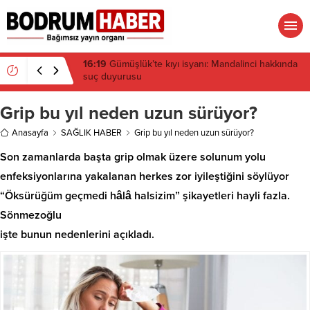
16:19
Gümüşlük’te kıyı isyanı: Mandalinci hakkında
suç duyurusu
Grip bu yıl neden uzun sürüyor?
Anasayfa
SAĞLIK HABER
Grip bu yıl neden uzun sürüyor?
Son zamanlarda başta grip olmak üzere solunum yolu
enfeksiyonlarına yakalanan herkes zor iyileştiğini söylüyor
“Öksürüğüm geçmedi hâlâ halsizim” şikayetleri hayli fazla.
Sönmezoğlu
işte bunun nedenlerini açıkladı.