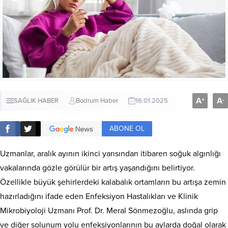
A
A
+
-
SAĞLIK HABER
Bodrum Haber
16.01.2025
ABONE OL
Uzmanlar, aralık ayının ikinci yarısından itibaren soğuk algınlığı
vakalarında gözle görülür bir artış yaşandığını belirtiyor.
Özellikle büyük şehirlerdeki kalabalık ortamların bu artışa zemin
hazırladığını ifade eden Enfeksiyon Hastalıkları ve Klinik
Mikrobiyoloji Uzmanı Prof. Dr. Meral Sönmezoğlu, aslında grip
ve diğer solunum yolu enfeksiyonlarının bu aylarda doğal olarak