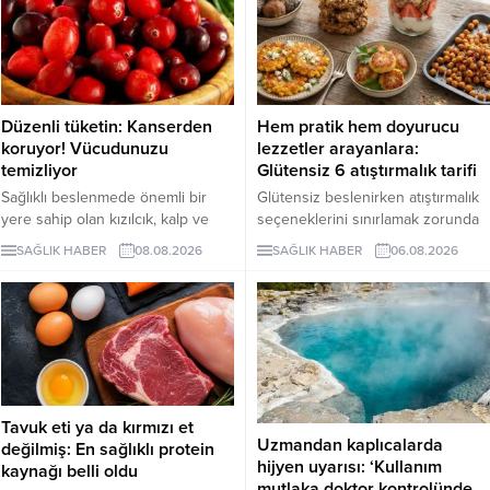
Düzenli tüketin: Kanserden
Hem pratik hem doyurucu
koruyor! Vücudunuzu
lezzetler arayanlara:
temizliyor
Glütensiz 6 atıştırmalık tarifi
Sağlıklı beslenmede önemli bir
Glütensiz beslenirken atıştırmalık
yere sahip olan kızılcık, kalp ve
seçeneklerini sınırlamak zorunda
damar sistemini desteklerken
değilsiniz. Evde kolayca
SAĞLIK HABER
08.08.2026
SAĞLIK HABER
06.08.2026
bağışıklık sisteminin güçlenmesine
hazırlayabileceğiniz bu 5 glütensiz
de katkı sağlıyor. Enfeksiyonlara
tarif, hem pratik hem de lezzetli
karşı koruyucu etkileriyle bilinen
alternatifler sunuyor.
kızılcık, bazı kanser türlerine karşı
koruyucu rol oynarken vücuttaki
iltihaplanmanın göstergelerinden
biri olan CRP seviyesinin
düşürülmesine destek oluyor.
Tavuk eti ya da kırmızı et
Uzmandan kaplıcalarda
değilmiş: En sağlıklı protein
hijyen uyarısı: ‘Kullanım
kaynağı belli oldu
mutlaka doktor kontrolünde