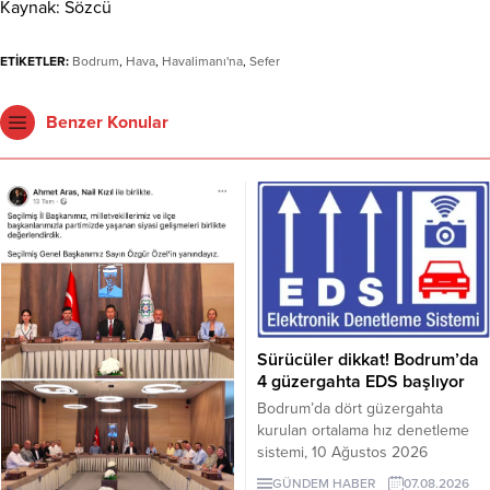
Kaynak: Sözcü
ETİKETLER:
Bodrum
,
Hava
,
Havalimanı'na
,
Sefer
Benzer Konular
Sürücüler dikkat! Bodrum’da
4 güzergahta EDS başlıyor
Bodrum’da dört güzergahta
kurulan ortalama hız denetleme
sistemi, 10 Ağustos 2026
Pazartesi günü devreye girecek.
GÜNDEM HABER
07.08.2026