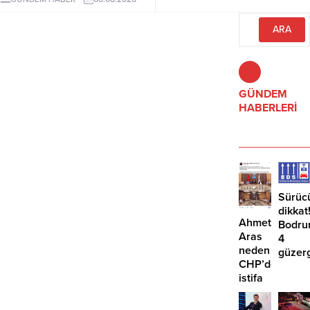
yolcu yaralandı.
bulundu. Mandalinci, tek resmî
hesabının @tamermandalinci
olduğunu açıkladı.
GÜNDEM
HABERLERİ
Sürüc
dikkat
Ahmet
Bodru
Aras
4
neden
güzer
CHP’den
EDS
istifa
başlıy
etmiyor?