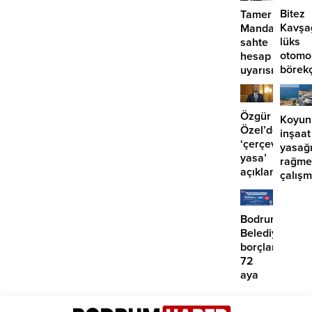
Bitez
Tamer
Kavşa
Mandalinci’de
lüks
sahte
otomo
hesap
börek
uyarısı
girdi:
2
yaralı
Özgür
Koyun
Özel’den
inşaat
‘çerçeve
yasağ
yasa’
rağme
açıklaması:
çalış
‘İmza
iddias
atma
çabamız
Bodrum
yok’
Belediyesinde
borçlara
72
aya
kadar
taksit