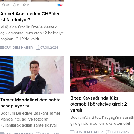
İşte EDS uygulanacak yollar.
Ahmet Aras neden CHP’den
istifa etmiyor?
Muğla’da Özgür Özel’e destek
açıklamasına imza atan 12 belediye
başkanı CHP’de kaldı.
Milletvekilleri Yeni Parti’ye
GÜNDEM HABER
07.08.2026
geçerken belediye başkanlarının
tutumu ve CHP yönetiminin
sessizliği tartışılıyor.
Bitez Kavşağı’nda lüks
Tamer Mandalinci’den sahte
otomobil börekçiye girdi: 2
hesap uyarısı
yaralı
Bodrum Belediye Başkanı Tamer
Bodrum’da Bitez Kavşağı’na süratli
Mandalinci, adı ve fotoğrafı
girdiği iddia edilen lüks otomobil
kullanılarak açılan sahte sosyal
börekçiye girdi. Kazada sürücü ve
medya hesaplarına karşı uyarıda
GÜNDEM HABER
06.08.2026
GÜNDEM HABER
06.08.2026