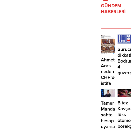
altındaki kuş türlerinin yaşam
GÜNDEM
alanının etkilenmesi öngörülüyor.
HABERLERİ
Sürüc
dikkat
Ahmet
Bodru
Aras
4
neden
güzer
CHP’den
EDS
istifa
başlıy
etmiyor?
Bitez
Tamer
Kavşa
Mandalinci’de
lüks
sahte
otomo
hesap
börek
uyarısı