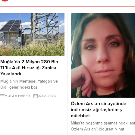
Muğla’da 2 Milyon 280 Bin
TL’lik Akü Hırsızlığı Zanlısı
Yakalandı
Muğla'nın Menteşe, Yatağan ve
Ula ilçelerindeki baz
istasyonlarından değişik tarihlerde
MUĞLA HABER
07.08.2026
toplam 76 adet akü çalan şüpheli
Özlem Arslan cinayetinde
B.Ç., JASAT ekiplerinin 5 aylık
indirimsiz ağırlaştırılmış
teknik takibi ve 148 saatlik kamera
müebbet
incelemesi sonucu yakalandı.
Milas’ta boşanma aşamasındaki eşi
Piyasa değeri yaklaşık 2 milyon
Özlem Arslan’ı öldüren Nihat
280 bin TL olan çalıntı aküleri geri