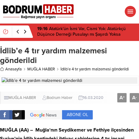
19:16
Atatürk’ün İsmi Var, Cismi Yok: Atatürkçü
Düşünce Derneği Pusulayı mı Şaşırdı Yoksa
Navigasyon mu Bozuldu?
İdlib’e 4 tır yardım malzemesi
gönderildi
Anasayfa
MUĞLA HABER
İdlib’e 4 tır yardım malzemesi gönderildi
A
A
+
-
MUĞLA HABER
Bodrum Haber
16.03.2020
ABONE OL
MUĞLA
(AA) –
Muğla
‘nın Seydikemer ve Fethiye ilçesinden
Suriye’nin İdlib kentindeki ihtiyaç sahiplerine 4 tır insani