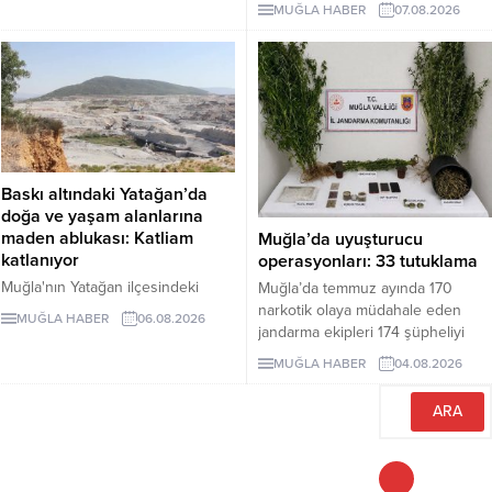
Arslan, ilk duruşmada indirimsiz
dönüşüm işletmecisi M.B.'ye sattığı
MUĞLA HABER
07.08.2026
ağırlaştırılmış müebbet hapis
belirlendi. B.Ç. tutuklanarak
cezasına çarptırıldı.
cezaevine...
Baskı altındaki Yatağan’da
doğa ve yaşam alanlarına
maden ablukası: Katliam
Muğla’da uyuşturucu
katlanıyor
operasyonları: 33 tutuklama
Muğla'nın Yatağan ilçesindeki
Muğla’da temmuz ayında 170
mermer ocağının kapasitesinin üç
narkotik olaya müdahale eden
MUĞLA HABER
06.08.2026
kat artırılması için hazırlanan ÇED
jandarma ekipleri 174 şüpheliyi
dosyası, proje alanının tamamen
yakaladı. Şüphelilerden 33’ü
MUĞLA HABER
04.08.2026
ormanlık bölgede bulunduğunu
tutuklandı.
ortaya koydu. Yerleşim alanlarına
110 metre mesafedeki projeyle
üretim 350 bin metreküpe
çıkarılırken, 5.5 milyon metreküp
maden atığı oluşması ve koruma