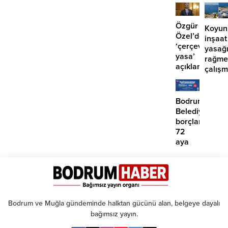
girdi:
2
yaralı
Özgür
Koyun
Özel’den
inşaat
‘çerçeve
yasağ
yasa’
rağme
açıklaması:
çalış
‘İmza
iddias
atma
çabamız
Bodrum
yok’
Belediyesinde
borçlara
72
aya
kadar
taksit
Bodrum ve Muğla gündeminde halktan gücünü alan, belgeye dayalı
bağımsız yayın.