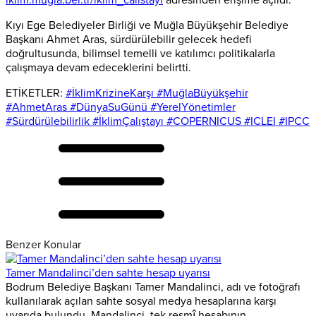
Kıyı Ege Belediyeler Birliği ve Muğla Büyükşehir Belediye
Başkanı Ahmet Aras, sürdürülebilir gelecek hedefi
doğrultusunda, bilimsel temelli ve katılımcı politikalarla
çalışmaya devam edeceklerini belirtti.
ETİKETLER:
#İklimKrizineKarşı #MuğlaBüyükşehir
#AhmetAras #DünyaSuGünü #YerelYönetimler
#Sürdürülebilirlik #İklimÇalıştayı #COPERNICUS #ICLEI #IPCC
Benzer Konular
Tamer Mandalinci’den sahte hesap uyarısı
Bodrum Belediye Başkanı Tamer Mandalinci, adı ve fotoğrafı
kullanılarak açılan sahte sosyal medya hesaplarına karşı
uyarıda bulundu. Mandalinci, tek resmî hesabının