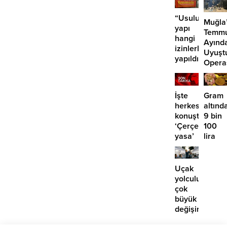
taksit
“Usuluk’taki
Muğla
yapı
Temm
hangi
Ayınd
izinlerle
Uyuşt
yapıldı?”
Opera
29
Tutuk
İşte
Gram
herkesin
altınd
konuştuğu
9 bin
‘Çerçeve
100
yasa’
lira
kanun
öngör
teklifi
Yüksel
için o
Uçak
tarihe
yolculuklarınd
işaret
çok
edildi
büyük
değişim:
Artık