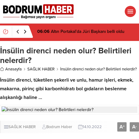
06:06
Altın Portakal’da Jüri Başkanı belli oldu
İnsülin direnci neden olur? Belirtileri
nelerdir?
Anasayfa
SAĞLIK HABER
İnsülin direnci neden olur? Belirtileri nelerdir?
İnsülin direnci, tüketilen şekerli ve unlu, hamur işleri, ekmek,
makarna, pirinç gibi karbonhidratı bol gıdaların beslenme
alışkanlığı haline …
A
A
+
-
SAĞLIK HABER
Bodrum Haber
14.10.2022