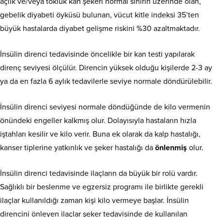
açlık ve/veya tokluk kan şekeri normal sınırın üzerinde olan,
gebelik diyabeti öyküsü bulunan, vücut kitle indeksi 35’ten
büyük hastalarda diyabet gelişme riskini %30 azaltmaktadır.
İnsülin direnci tedavisinde öncelikle bir kan testi yapılarak
direnç seviyesi ölçülür. Direncin yüksek olduğu kişilerde 2-3 ay
ya da en fazla 6 aylık tedavilerle seviye normale döndürülebilir.
İnsülin direnci seviyesi normale döndüğünde de kilo vermenin
önündeki engeller kalkmış olur. Dolayısıyla hastaların hızla
iştahları kesilir ve kilo verir. Buna ek olarak da kalp hastalığı,
kanser tiplerine yatkınlık ve şeker hastalığı da
önlenmiş
olur.
İnsülin direnci tedavisinde ilaçların da büyük bir rolü vardır.
Sağlıklı bir beslenme ve egzersiz programı ile birlikte gerekli
ilaçlar kullanıldığı zaman kişi kilo vermeye başlar. İnsülin
direncini önleyen ilaçlar şeker tedavisinde de kullanılan