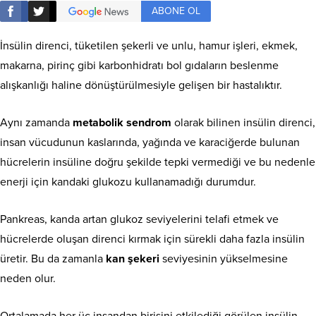
ABONE OL
İnsülin direnci, tüketilen şekerli ve unlu, hamur işleri, ekmek,
makarna, pirinç gibi karbonhidratı bol gıdaların beslenme
alışkanlığı haline dönüştürülmesiyle gelişen bir hastalıktır.
Aynı zamanda
metabolik sendrom
olarak bilinen insülin direnci,
insan vücudunun kaslarında, yağında ve karaciğerde bulunan
hücrelerin insüline doğru şekilde tepki vermediği ve bu nedenle
enerji için kandaki glukozu kullanamadığı durumdur.
Pankreas, kanda artan glukoz seviyelerini telafi etmek ve
hücrelerde oluşan direnci kırmak için sürekli daha fazla insülin
üretir. Bu da zamanla
kan şekeri
seviyesinin yükselmesine
neden olur.
Ortalamada her üç insandan birisini etkilediği görülen insülin