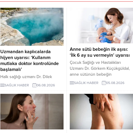
Anne sütü bebeğin ilk aşısı:
Uzmandan kaplıcalarda
‘İlk 6 ay su vermeyin’ uyarısı
hijyen uyarısı: ‘Kullanım
Çocuk Sağlığı ve Hastalıkları
mutlaka doktor kontrolünde
Uzmanı Dr. Görkem Küçükgüldal,
başlamalı’
anne sütünün bebeğin
Halk sağlığı uzmanı Dr. Dilek
bağışıklığını güçlendiren ve yaşam
Aslan, kaplıcaların kas ve iskelet
SAĞLIK HABER
05.08.2026
SAĞLIK HABER
06.08.2026
boyu sağlığın temelini oluşturan
sistemi rahatsızlıkları ile stresin
“canlı bir biyolojik mucize”
azaltılmasında yarar
olduğunu söyledi. Küçükgüldal,
sağlayabileceğini ancak hijyen
doğumdan sonraki ilk saatte
kurallarına uyulmaması ve bilinçsiz
emzirmeye başlanması ve ilk 6 ay
kullanımın ciddi sağlık sorunlarına
yalnızca anne sütü verilmesi
yol açabileceğini belirtti. Aslan,
gerektiğini vurguladı.
kaplıca tedavisinin mutlaka sağlık
çalışanlarının önerisiyle