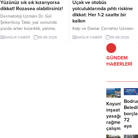
Yüzünüz sık sık kızarıyorsa
Uçak ve otobüs
uygulanması gerektiğini vurguladı.
dikkat! Rozasea olabilirsiniz!
yolculuklarında pıhtı riskine
dikkat: Her 1-2 saatte bir
Dermatoloji Uzmanı Dr. Gül
kalkın
Şekerlisoy Tatar, yaz sonunda
yüzde artan kızarıklık, yanma,
Kalp ve Damar Cerrahisi Uzmanı
batma ve hassasiyet şikâyetlerinin
Dr. Murat İlkar Gelişen, dört-beş
SAĞLIK HABER
05.08.2026
SAĞLIK HABER
05.08.2026
yalnızca hassas ciltten
saatten uzun süren uçak, otobüs
kaynaklanmayabileceğini söyledi.
ve otomobil yolculuklarında
Tatar, tekrarlayan belirtilerin
hareketsiz kalmanın bacak
GÜNDEM
rozasea olarak bilinen kronik “gül
toplardamarlarında pıhtı riskini
HABERLERİ
hastalığı”na işaret edebileceğini
artırdığını söyledi. Gelişen, bol su
belirterek erken tanı uyarısında
tüketilmesini, düzenli hareket
bulundu.
edilmesini ve risk grubundaki
kişilerin kompresyon çorabı
kullanmasını önerdi.
Bodr
Koyunbaba’d
Beled
inşaat
borçla
yasağına
72
rağmen
aya
çalışma
kadar
iddiası