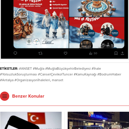
ETİKETLER:
#ANSET #Muğla #MuğlaBüyükşehirBelediyesi #İhale
#YolsuzlukSoruşturması #CanselÇevikolTuncer #KamuKaynağı #BodrumHaber
#Antalya #Organizasyonİhaleleri
,
manset
Benzer Konular