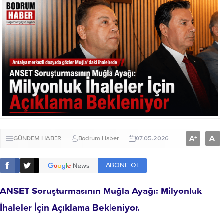
A
A
+
-
GÜNDEM HABER
Bodrum Haber
07.05.2026
ABONE OL
ANSET Soruşturmasının Muğla Ayağı: Milyonluk
İhaleler İçin Açıklama Bekleniyor.