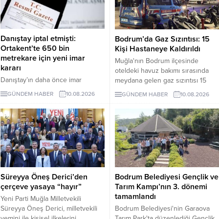
Danıştay iptal etmişti:
Bodrum’da Gaz Sızıntısı: 15
Ortakent’te 650 bin
Kişi Hastaneye Kaldırıldı
metrekare için yeni imar
Muğla'nın Bodrum ilçesinde
kararı
oteldeki havuz bakımı sırasında
Danıştay’ın daha önce imar
meydana gelen gaz sızıntısı 15
planlarını iptal ettiği Ortakent’te,
kişiyi etkiledi.
GÜNDEM HABER
10.08.2026
GÜNDEM HABER
10.08.2026
Hazineye ait yaklaşık 650 bin
metrekarelik alan için konut,
ticaret, turizm ve özel tesis
kullanımları içeren yeni planlar
onaylandı.
Süreyya Öneş Derici’den
Bodrum Belediyesi Gençlik ve
çerçeve yasaya “hayır”
Tarım Kampı’nın 3. dönemi
tamamlandı
Yeni Parti Muğla Milletvekili
Süreyya Öneş Derici, milletvekili
Bodrum Belediyesi'nin Garaova
yemini ile kişisel ilkelerini
Tarım Park'ta düzenlediği Gençlik