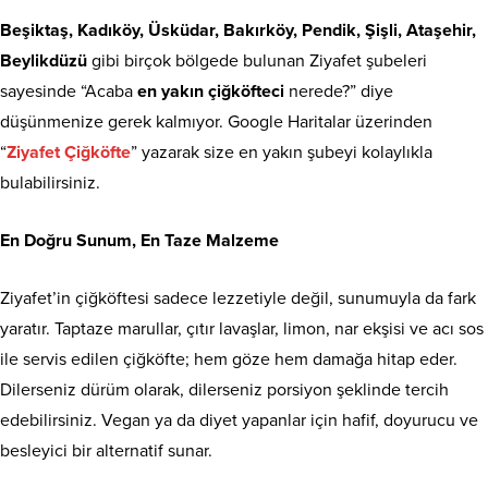
Beşiktaş, Kadıköy, Üsküdar, Bakırköy, Pendik, Şişli, Ataşehir,
Beylikdüzü
gibi birçok bölgede bulunan Ziyafet şubeleri
sayesinde “Acaba
en yakın çiğköfteci
nerede?” diye
düşünmenize gerek kalmıyor. Google Haritalar üzerinden
“
Ziyafet Çiğköfte
” yazarak size en yakın şubeyi kolaylıkla
bulabilirsiniz.
En Doğru Sunum, En Taze Malzeme
Ziyafet’in çiğköftesi sadece lezzetiyle değil, sunumuyla da fark
yaratır. Taptaze marullar, çıtır lavaşlar, limon, nar ekşisi ve acı sos
ile servis edilen çiğköfte; hem göze hem damağa hitap eder.
Dilerseniz dürüm olarak, dilerseniz porsiyon şeklinde tercih
edebilirsiniz. Vegan ya da diyet yapanlar için hafif, doyurucu ve
besleyici bir alternatif sunar.