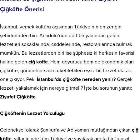
Çiğköfte Önerisi
İstanbul, yemek kültürü açısından Türkiye’nin en zengin
şehirlerinden biri. Anadolu’nun dört bir yanından gelen
lezzetleri sokaklarında, caddelerinde, restoranlarında bulmak
mümkün. Bu lezzetlerden biri ise şüphesiz ki herkesin favorisi
haline gelen
çiğ köfte
. Hem doyurucu hem de ekonomik olan
çiğköfte, günün her saati tüketilebilen eşsiz bir lezzet olarak
öne çıkıyor. Peki
İstanbul’da çiğköfte nereden yenir?
Gerçek
lezzeti yakalamak için nereye gitmeli? İşte bu sorunun yanıtı:
Ziyafet Çiğköfte
.
Çiğköftenin Lezzet Yolculuğu
Geleneksel olarak Şanlıurfa ve Adıyaman mutfağından çıkan
çiğ
köfte
, yıllar içinde tüm Türkiye’ye yayılarak adeta bir “ulusal