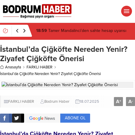
18:29
Bitez Kavşağı’nda lüks otomobil börekçiye
girdi: 2 yaralı
İstanbul’da Çiğköfte Nereden Yenir?
Ziyafet Çiğköfte Önerisi
Anasayfa
FARKLI HABER
İstanbul’da Çiğköfte Nereden Yenir? Ziyafet Çiğköfte Önerisi
A
A
+
-
FARKLI HABER
Bodrum Haber
18.07.2025
ABONE OL
İstanbul’da Çiğköfte Nereden Yenir? Ziyafet