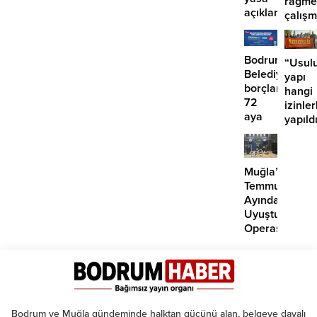
rağme
açıklaması:
çalış
‘İmza
iddias
atma
çabamız
Bodrum
“Usulu
yok’
Belediyesinde
yapı
borçlara
hangi
72
izinler
aya
yapıld
kadar
taksit
Muğla’da
Temmuz
Ayında
Uyuşturucu
Operasyonu:
29
Tutuklama
Bodrum ve Muğla gündeminde halktan gücünü alan, belgeye dayalı