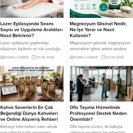
Lazer Epilasyonda Seans
Magnezyum Glisinat Nedir,
Sayısı ve Uygulama Aralıkları
Ne İşe Yarar ve Nasıl
Nasıl Belirlenir?
Kullanılır?
Lazer epilasyon yaptırmayı
Magnezyum glisinat, magnezyum
düşünen kişilerin en sık sorduğu
mineralinin glisin amino asidine
konuların başında kaç seans
bağlandığı bir takviye formudur.
FARKLI HABER
03.08.2026
FARKLI HABER
03.08.2026
gerektiği gelir. Ancak bu soruya
Glisin, vücudun protein yapımında
herkes için geçerli tek bir sayı
kullandığı en küçük amino asittir
vermek mümkün değildir. Cilt
ve burada minerali taşıyan bileşen
rengi, kılın kalınlığı, uygulama
olarak görev yapar.
bölgesi ve hormonal özellikler
seans planını etkileyebilir. İzmir
lazer epilasyon seçenekleri
araştırılırken kısa sürede kesin
Kahve Severlerin En Çok
Ofis Taşıma Hizmetinde
sonuç vadeden açıklamalarla
Beğendiği Dünya Kahveleri
Profesyonel Destek Neden
karşılaşılabilir....
ve Online Alışveriş Rehberi
Önemlidir?
Kahveyi internetten satın almak
Ofis taşıma süreci, ilk bakışta
son yıllarda hızla yaygınlaştı,
yalnızca eşyaların bir adresten