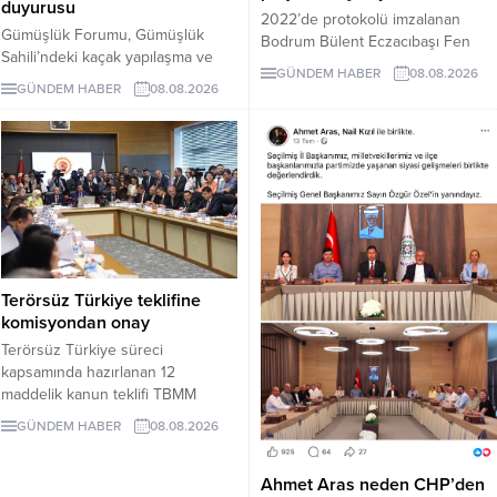
duyurusu
2022’de protokolü imzalanan
Gümüşlük Forumu, Gümüşlük
Bodrum Bülent Eczacıbaşı Fen
Sahili’ndeki kaçak yapılaşma ve
Lisesi için dört yıl sonra hâlâ proje
GÜNDEM HABER
08.08.2026
Çayıraltı Halk Plajı’ndaki işgal
süreci görüşülüyor. Okulun ne
GÜNDEM HABER
08.08.2026
iddiaları nedeniyle Bodrum
zaman tamamlanacağı ve öğrenci
Belediye Başkanı Tamer
kabul edeceği belirsiz.
Mandalinci hakkında suç
duyurusunda bulundu.
Terörsüz Türkiye teklifine
komisyondan onay
Terörsüz Türkiye süreci
kapsamında hazırlanan 12
maddelik kanun teklifi TBMM
Adalet Komisyonunda kabul edildi.
GÜNDEM HABER
08.08.2026
Teklif 5 ve 10 yıllık erteleme
düzenlemeleri içeriyor.
Ahmet Aras neden CHP’den