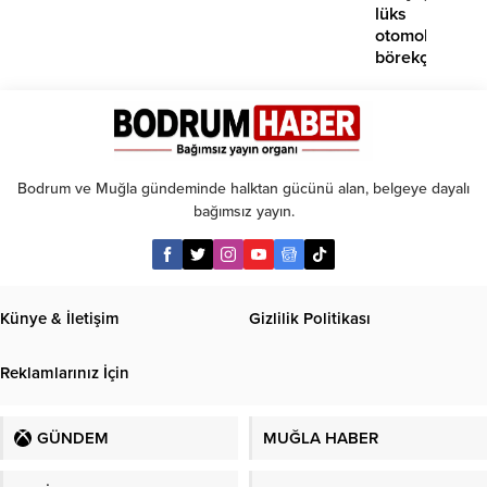
lüks
otomobil
börekçiye
girdi:
2
yaralı
Bodrum ve Muğla gündeminde halktan gücünü alan, belgeye dayalı
bağımsız yayın.
Künye & İletişim
Gizlilik Politikası
Reklamlarınız İçin
GÜNDEM
MUĞLA HABER