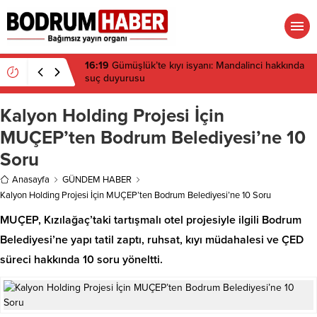
15:45
Bülent Eczacıbaşı Fen Lisesi’nde 4 yıl geçti,
hâlâ proje konuşuluyor
Kalyon Holding Projesi İçin
MUÇEP’ten Bodrum Belediyesi’ne 10
Soru
Anasayfa
GÜNDEM HABER
Kalyon Holding Projesi İçin MUÇEP’ten Bodrum Belediyesi’ne 10 Soru
MUÇEP, Kızılağaç’taki tartışmalı otel projesiyle ilgili Bodrum
Belediyesi’ne yapı tatil zaptı, ruhsat, kıyı müdahalesi ve ÇED
süreci hakkında 10 soru yöneltti.