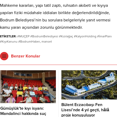
Mahkeme kararları, yapı tatil zaptı, ruhsatın akıbeti ve kıyıya
yapılan fiziki müdahale iddiaları birlikte değerlendirildiğinde,
Bodrum Belediyesi’nin bu sorulara belgeleriyle yanıt vermesi
kamu yararı açısından zorunlu görünmektedir.
ETİKETLER:
#MUÇEP #BodrumBelediyesi #Kızılağaç #KalyonHolding #İmarPlanı
#KıyıKanunu #BodrumHaber
,
manset
Benzer Konular
Bülent Eczacıbaşı Fen
Gümüşlük’te kıyı isyanı:
Lisesi’nde 4 yıl geçti, hâlâ
Mandalinci hakkında suç
proje konuşuluyor