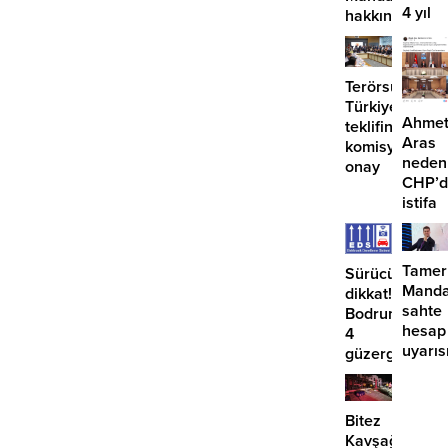
4 yıl
hakkında
geçti,
suç
hâlâ
duyurusu
proje
Terörsüz
konuş
Türkiye
Ahme
teklifine
Aras
komisyondan
neden
onay
CHP’d
istifa
etmiyo
Tamer
Sürücüler
Manda
dikkat!
sahte
Bodrum’da
hesap
4
uyarıs
güzergahta
EDS
başlıyor
Bitez
Kavşağı’nda