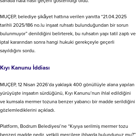
sahada hâlâ nasıl geçerli gösterildiği oldu.
MUÇEP, belediye şikâyet hattına verilen yanıtta “21.04.2025
tarihli 2025/186 no.lu inşaat ruhsatı bulunduğundan bir sorun
bulunmuyor” denildiğini belirterek, bu ruhsatın yapı tatil zaptı ve
iptal kararından sonra hangi hukuki gerekçeyle geçerli
sayıldığını sordu.
Kıyı Kanunu İddiası
MUÇEP, 12 Nisan 2026’da yaklaşık 400 gönüllüyle alana yapılan
yürüyüşte inşaatın sürdüğünü, Kıyı Kanunu’nun ihlal edildiğini
ve kumsala mermer tozuna benzer yabancı bir madde serildiğini
gözlemlediklerini açıkladı.
Platform, Bodrum Belediyesi’ne “Kıyıya serilmiş mermer tozu
benzeri madde nedir, yetkili mercilere ihbarda bulundunuz mu?”