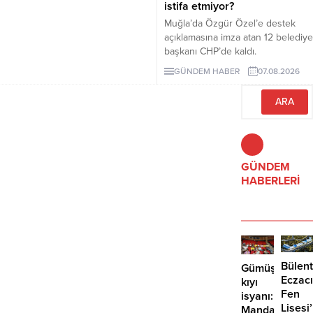
istifa etmiyor?
Muğla’da Özgür Özel’e destek
açıklamasına imza atan 12 belediye
başkanı CHP’de kaldı.
Milletvekilleri Yeni Parti’ye
GÜNDEM HABER
07.08.2026
geçerken belediye başkanlarının
tutumu ve CHP yönetiminin
sessizliği tartışılıyor.
GÜNDEM
HABERLERİ
Bülent
Gümüşlük’te
Eczacı
kıyı
Fen
isyanı:
Lisesi
Mandalinci