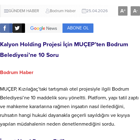
A
A
+
-
GÜNDEM HABER
Bodrum Haber
25.04.2026
ABONE OL
Kalyon Holding Projesi İçin MUÇEP’ten Bodrum
Belediyesi’ne 10 Soru
Bodrum Haber
MUÇEP, Kızılağaç’taki tartışmalı otel projesiyle ilgili Bodrum
Belediyesi’ne 10 maddelik soru yöneltti. Platform, yapı tatil zaptı
ve mahkeme kararlarına rağmen inşaatın nasıl ilerlediğini,
ruhsatın hangi hukuki dayanakla geçerli sayıldığını ve kıyıya
yapılan müdahalenin neden denetlenmediğini sordu.