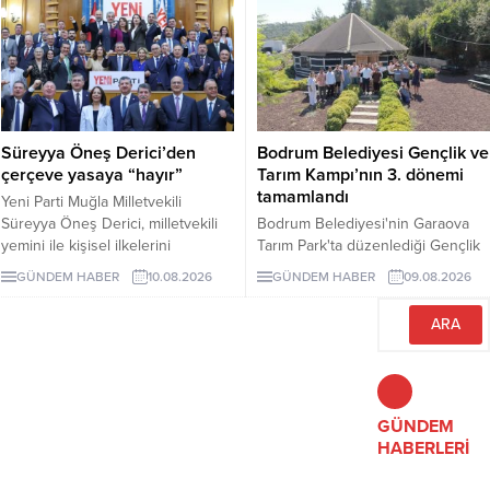
metrekarelik alan için konut,
ticaret, turizm ve özel tesis
kullanımları içeren yeni planlar
onaylandı.
Süreyya Öneş Derici’den
Bodrum Belediyesi Gençlik ve
çerçeve yasaya “hayır”
Tarım Kampı’nın 3. dönemi
tamamlandı
Yeni Parti Muğla Milletvekili
Süreyya Öneş Derici, milletvekili
Bodrum Belediyesi'nin Garaova
yemini ile kişisel ilkelerini
Tarım Park'ta düzenlediği Gençlik
hatırlatarak çerçeve yasa teklifine
ve Tarım Kampı'nın 3. dönemi;
GÜNDEM HABER
10.08.2026
GÜNDEM HABER
09.08.2026
“hayır” oyu vereceğini açıkladı.
lavanta hasadı, sürdürülebilir tarım
eğitimleri ve Agro Bodrum Rotası
ziyaretleriyle tamamlandı.
Katılımcılara sertifika töreniyle
belgeleri verildi.
GÜNDEM
HABERLERİ