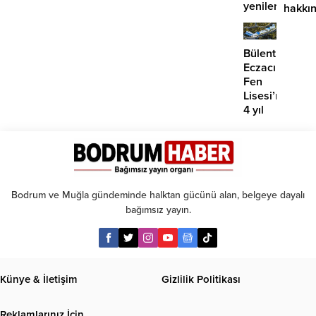
yenilerinin
hakkı
önü
suç
mü
duyur
açılıyor?
Bülent
Eczacıbaşı
Fen
Lisesi’nde
4 yıl
geçti,
hâlâ
proje
konuşuluyor
Bodrum ve Muğla gündeminde halktan gücünü alan, belgeye dayalı
bağımsız yayın.
Künye & İletişim
Gizlilik Politikası
Reklamlarınız İçin