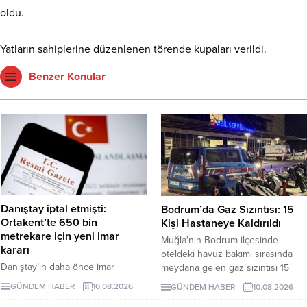
oldu.
Yatların sahiplerine düzenlenen törende kupaları verildi.
Benzer Konular
Danıştay iptal etmişti:
Bodrum’da Gaz Sızıntısı: 15
Ortakent’te 650 bin
Kişi Hastaneye Kaldırıldı
metrekare için yeni imar
Muğla'nın Bodrum ilçesinde
kararı
oteldeki havuz bakımı sırasında
Danıştay’ın daha önce imar
meydana gelen gaz sızıntısı 15
planlarını iptal ettiği Ortakent’te,
kişiyi etkiledi.
GÜNDEM HABER
10.08.2026
GÜNDEM HABER
10.08.2026
Hazineye ait yaklaşık 650 bin