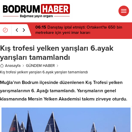
06:15
Danıştay iptal etmişti: Ortakent’te 650 bin
metrekare için yeni imar kararı
Kış trofesi yelken yarışları 6.ayak
yarışları tamamlandı
Anasayfa
GÜNDEM HABER
Kış trofesi yelken yarışları 6.ayak yarışları tamamlandı
Muğla’nın Bodrum ilçesinde düzenlenen Kış Trofesi yelken
yarışmalarının 6. Ayağı tamamlandı. Yarışmaların genel
klasmanında Mersin Yelken Akademisi takımı zirveye oturdu.