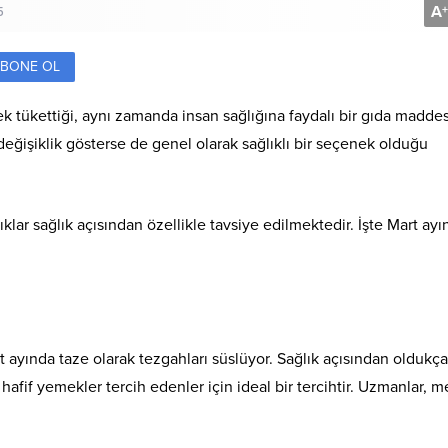
A
+
5
BONE OL
verek tükettiği, aynı zamanda insan sağlığına faydalı bir gıda maddes
 değişiklik gösterse de genel olarak sağlıklı bir seçenek olduğu
klar sağlık açısından özellikle tavsiye edilmektedir. İşte Mart ayı
rt ayında taze olarak tezgahları süslüyor. Sağlık açısından oldukça
 hafif yemekler tercih edenler için ideal bir tercihtir. Uzmanlar, m