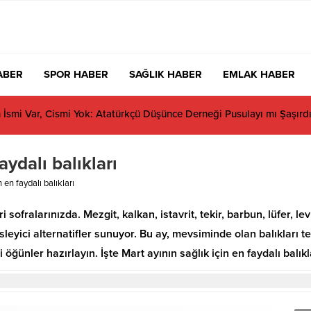
ABER
SPOR HABER
SAĞLIK HABER
EMLAK HABER
s neden CHP’den istifa etmiyor?
aydalı balıkları
n en faydalı balıkları
i sofralarınızda. Mezgit, kalkan, istavrit, tekir, barbun, lüfer, le
besleyici alternatifler sunuyor. Bu ay, mevsiminde olan balıkları t
öğünler hazırlayın. İşte Mart ayının sağlık için en faydalı balık