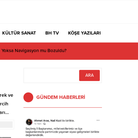
KÜLTÜR SANAT
BH TV
KÖŞE YAZILARI
vrek ve
GÜNDEM HABERLERİ
ercih
ları…