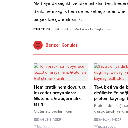
Mart ayında sağlıklı ve taze balıkları tercih eder
Balık, hem sağlık hem de lezzet açısından öneml
bir şekilde görebilirsiniz.
ETİKETLER:
Balık
,
Balıklar
,
Mart Ayında
,
Sağlık
,
Taze
Benzer Konular
Hem pratik hem doyurucu
Tavuk eti ya da k
lezzetler arayanlara:
değilmiş: En sağl
Glütensiz 6 atıştırmalık
protein kaynağı b
tarifi
Protein denildiğinde
Glütensiz beslenirken
olarak tavuk ve kırm
atıştırmalık seçeneklerini
geliyor. Ancak bilim
SAĞLIK HABER
SAĞLIK HABER
sınırlamak zorunda değilsiniz.
son yıllarda yapılan
06.08.2026
06.08.2026