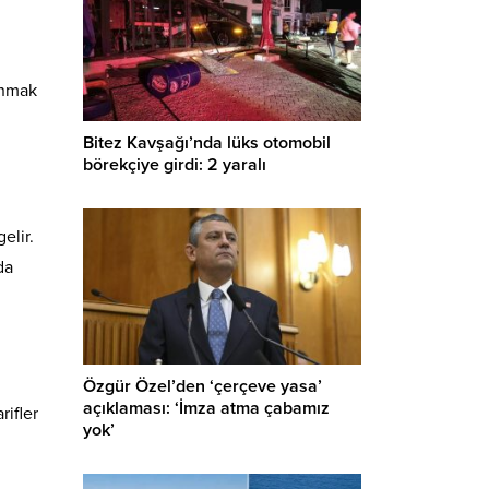
anmak
Bitez Kavşağı’nda lüks otomobil
börekçiye girdi: 2 yaralı
elir.
da
Özgür Özel’den ‘çerçeve yasa’
açıklaması: ‘İmza atma çabamız
rifler
yok’