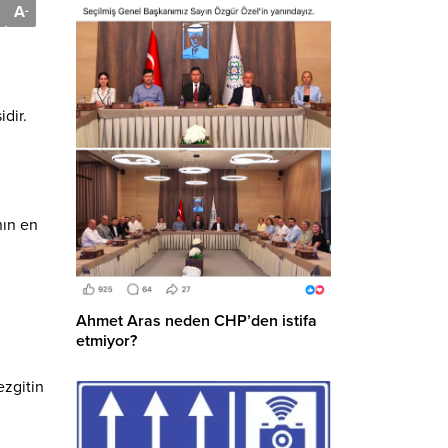
A
-
idir.
nın en
Ahmet Aras neden CHP’den istifa
etmiyor?
ezgitin