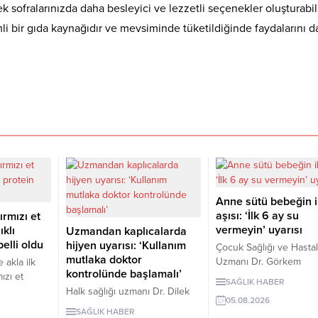
ek sofralarınızda daha besleyici ve lezzetli seçenekler oluşturabili
i bir gıda kaynağıdır ve mevsiminde tüketildiğinde faydalarını da
Anne sütü bebeğin i
aşısı: ‘İlk 6 ay su
ırmızı et
vermeyin’ uyarısı
ıklı
Uzmandan kaplıcalarda
elli oldu
hijyen uyarısı: ‘Kullanım
Çocuk Sağlığı ve Hastalı
mutlaka doktor
Uzmanı Dr. Görkem
 akla ilk
kontrolünde başlamalı’
Küçükgüldal, anne süt
ızı et
SAĞLIK HABER
bebeğin bağışıklığını
 insanları,
Halk sağlığı uzmanı Dr. Dilek
05.08.2026
güçlendiren ve yaşam 
Aslan, kaplıcaların kas ve
SAĞLIK HABER