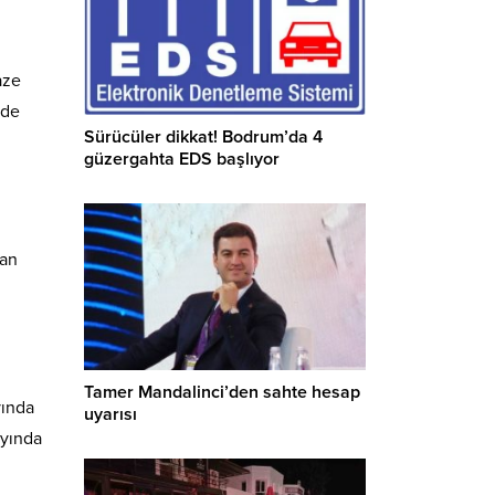
aze
lde
Sürücüler dikkat! Bodrum’da 4
güzergahta EDS başlıyor
nan
Tamer Mandalinci’den sahte hesap
yında
uyarısı
ayında