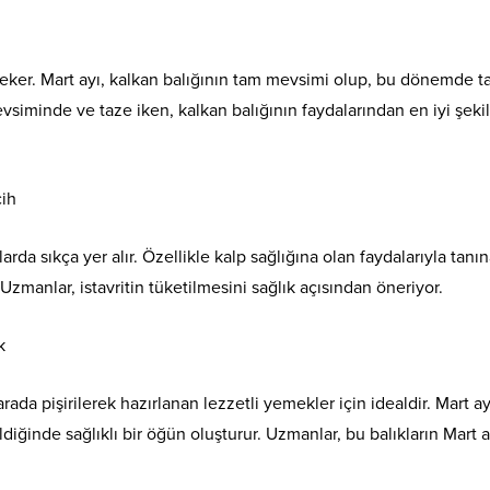
t çeker. Mart ayı, kalkan balığının tam mevsimi olup, bu dönemde t
evsiminde ve taze iken, kalkan balığının faydalarından en iyi şeki
cih
larda sıkça yer alır. Özellikle kalp sağlığına olan faydalarıyla tanı
. Uzmanlar, istavritin tüketilmesini sağlık açısından öneriyor.
k
arada pişirilerek hazırlanan lezzetli yemekler için idealdir. Mart a
diğinde sağlıklı bir öğün oluşturur. Uzmanlar, bu balıkların Mart 