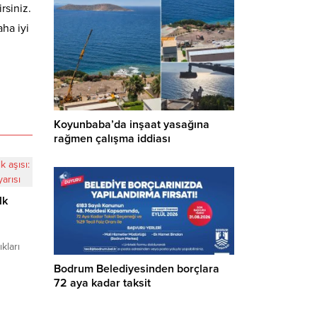
rsiniz.
ha iyi
Koyunbaba’da inşaat yasağına
rağmen çalışma iddiası
lk
kları
Bodrum Belediyesinden borçlara
ünün
72 aya kadar taksit
boyu