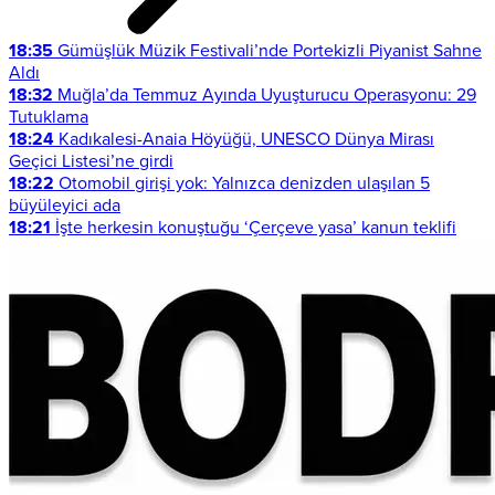
18:35
Gümüşlük Müzik Festivali’nde Portekizli Piyanist Sahne
Aldı
18:32
Muğla’da Temmuz Ayında Uyuşturucu Operasyonu: 29
Tutuklama
18:24
Kadıkalesi-Anaia Höyüğü, UNESCO Dünya Mirası
Geçici Listesi’ne girdi
18:22
Otomobil girişi yok: Yalnızca denizden ulaşılan 5
büyüleyici ada
18:21
İşte herkesin konuştuğu ‘Çerçeve yasa’ kanun teklifi