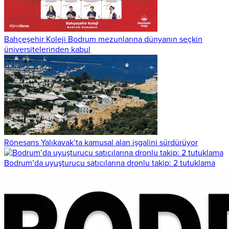
Bahçeşehir Koleji Bodrum mezunlarına dünyanın seçkin
üniversitelerinden kabul
Rönesans Yalıkavak’ta kamusal alan işgalini sürdürüyor
Bodrum’da uyuşturucu satıcılarına dronlu takip: 2 tutuklama