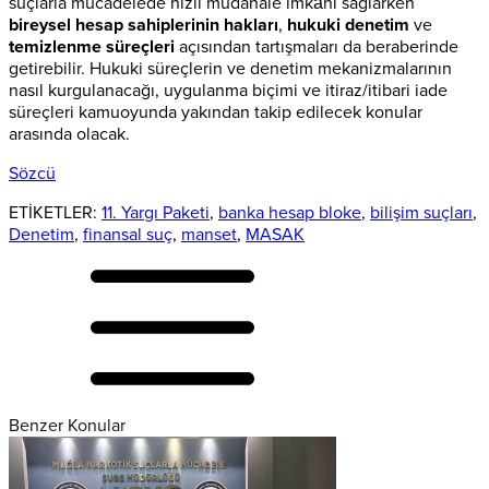
suçlarla mücadelede hızlı müdahale imkânı sağlarken
bireysel hesap sahiplerinin hakları
,
hukuki denetim
ve
temizlenme süreçleri
açısından tartışmaları da beraberinde
getirebilir. Hukuki süreçlerin ve denetim mekanizmalarının
nasıl kurgulanacağı, uygulanma biçimi ve itiraz/itibari iade
süreçleri kamuoyunda yakından takip edilecek konular
arasında olacak.
Sözcü
ETİKETLER:
11. Yargı Paketi
,
banka hesap bloke
,
bilişim suçları
,
Denetim
,
finansal suç
,
manset
,
MASAK
Benzer Konular