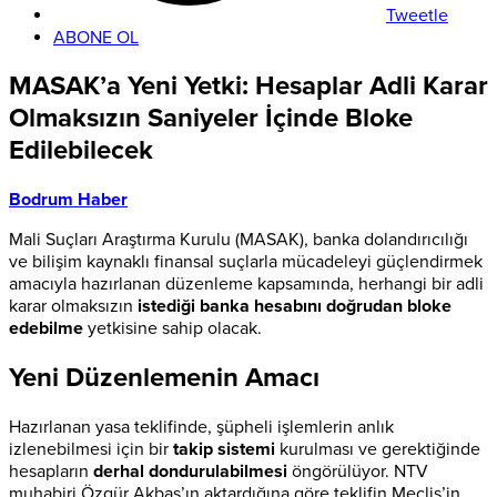
Tweetle
ABONE OL
MASAK’a Yeni Yetki: Hesaplar Adli Karar
Olmaksızın Saniyeler İçinde Bloke
Edilebilecek
Bodrum Haber
Mali Suçları Araştırma Kurulu (MASAK), banka dolandırıcılığı
ve bilişim kaynaklı finansal suçlarla mücadeleyi güçlendirmek
amacıyla hazırlanan düzenleme kapsamında, herhangi bir adli
karar olmaksızın
istediği banka hesabını doğrudan bloke
edebilme
yetkisine sahip olacak.
Yeni Düzenlemenin Amacı
Hazırlanan yasa teklifinde, şüpheli işlemlerin anlık
izlenebilmesi için bir
takip sistemi
kurulması ve gerektiğinde
hesapların
derhal dondurulabilmesi
öngörülüyor. NTV
muhabiri Özgür Akbaş’ın aktardığına göre teklifin Meclis’in