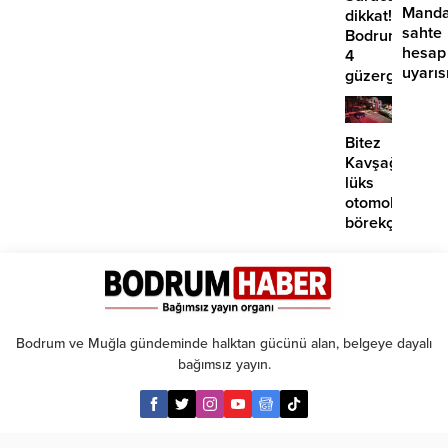
Manda
dikkat!
sahte
Bodrum’da
hesap
4
uyarıs
güzergahta
EDS
başlıyor
Bitez
Kavşağı’nda
lüks
otomobil
börekçiye
girdi:
2
yaralı
Bodrum ve Muğla gündeminde halktan gücünü alan, belgeye dayalı
bağımsız yayın.