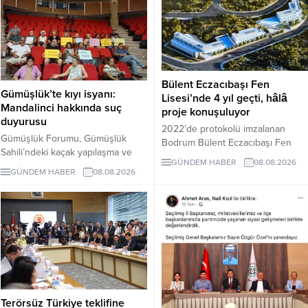
Bülent Eczacıbaşı Fen
Gümüşlük’te kıyı isyanı:
Lisesi’nde 4 yıl geçti, hâlâ
Mandalinci hakkında suç
proje konuşuluyor
duyurusu
2022’de protokolü imzalanan
Gümüşlük Forumu, Gümüşlük
Bodrum Bülent Eczacıbaşı Fen
Sahili’ndeki kaçak yapılaşma ve
Lisesi için dört yıl sonra hâlâ proje
GÜNDEM HABER
08.08.2026
Çayıraltı Halk Plajı’ndaki işgal
süreci görüşülüyor. Okulun ne
GÜNDEM HABER
08.08.2026
iddiaları nedeniyle Bodrum
zaman tamamlanacağı ve öğrenci
Belediye Başkanı Tamer
kabul edeceği belirsiz.
Mandalinci hakkında suç
duyurusunda bulundu.
Terörsüz Türkiye teklifine