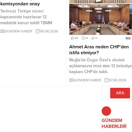
komisyondan onay
Terörsüz Türkiye süreci
kapsamında hazırlanan 12
maddelik kanun teklifi TBMM
Adalet Komisyonunda kabul edildi.
GÜNDEM HABER
08.08.2026
Teklif 5 ve 10 yıllık erteleme
düzenlemeleri içeriyor.
Ahmet Aras neden CHP’den
istifa etmiyor?
Muğla’da Özgür Özel’e destek
açıklamasına imza atan 12 belediye
başkanı CHP’de kaldı.
Milletvekilleri Yeni Parti’ye
GÜNDEM HABER
07.08.2026
geçerken belediye başkanlarının
tutumu ve CHP yönetiminin
sessizliği tartışılıyor.
GÜNDEM
HABERLERİ