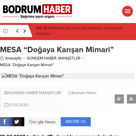
16:19
Gümüşlük’te kıyı isyanı: Mandalinci hakkında
suç duyurusu
MESA “Doğaya Karışan Mimari”
Anasayfa
GÜNDEM HABER
,
MANŞETLER
MESA “Doğaya Karışan Mimari”
GÜNDEM HABER
MANŞETLER
Bodrum Haber
A
A
+
-
21.03.2020
ABONE OL