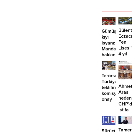
Bülent
Gümüşlük’te
Eczacı
kıyı
Fen
isyanı:
Lisesi
Mandalinci
4 yıl
hakkında
geçti,
suç
hâlâ
duyurusu
proje
Terörsüz
konuş
Türkiye
Ahme
teklifine
Aras
komisyondan
neden
onay
CHP’d
istifa
etmiyo
Tamer
Sürücüler