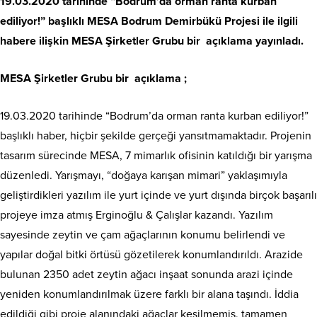
19.03.2020 tarihinde “Bodrum’da orman ranta kurban
ediliyor!” başlıklı MESA Bodrum Demirbükü Projesi ile ilgili
habere ilişkin MESA Şirketler Grubu bir açıklama yayınladı.
MESA Şirketler Grubu bir açıklama ;
19.03.2020 tarihinde “Bodrum’da orman ranta kurban ediliyor!”
başlıklı haber, hiçbir şekilde gerçeği yansıtmamaktadır. Projenin
tasarım sürecinde MESA, 7 mimarlık ofisinin katıldığı bir yarışma
düzenledi. Yarışmayı, “doğaya karışan mimari” yaklaşımıyla
geliştirdikleri yazılım ile yurt içinde ve yurt dışında birçok başarılı
projeye imza atmış Erginoğlu & Çalışlar kazandı. Yazılım
sayesinde zeytin ve çam ağaçlarının konumu belirlendi ve
yapılar doğal bitki örtüsü gözetilerek konumlandırıldı. Arazide
bulunan 2350 adet zeytin ağacı inşaat sonunda arazi içinde
yeniden konumlandırılmak üzere farklı bir alana taşındı. İddia
edildiği gibi proje alanındaki ağaçlar kesilmemiş, tamamen