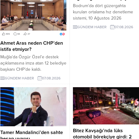
Bodrum’da dört güzergahta
kurulan ortalama hız denetleme
sistemi, 10 Ağustos 2026
Pazartesi günü devreye girecek.
GÜNDEM HABER
07.08.2026
İşte EDS uygulanacak yollar.
Ahmet Aras neden CHP’den
istifa etmiyor?
Muğla’da Özgür Özel’e destek
açıklamasına imza atan 12 belediye
başkanı CHP’de kaldı.
Milletvekilleri Yeni Parti’ye
GÜNDEM HABER
07.08.2026
geçerken belediye başkanlarının
tutumu ve CHP yönetiminin
sessizliği tartışılıyor.
Bitez Kavşağı’nda lüks
Tamer Mandalinci’den sahte
otomobil börekçiye girdi: 2
hesap uyarısı