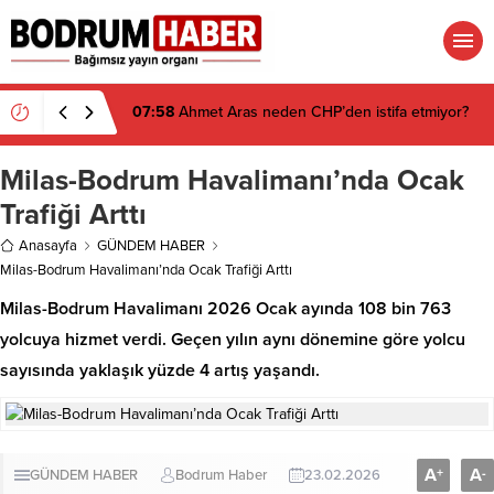
07:58
Ahmet Aras neden CHP’den istifa etmiyor?
Milas-Bodrum Havalimanı’nda Ocak
Trafiği Arttı
Anasayfa
GÜNDEM HABER
Milas-Bodrum Havalimanı’nda Ocak Trafiği Arttı
Milas-Bodrum Havalimanı 2026 Ocak ayında 108 bin 763
yolcuya hizmet verdi. Geçen yılın aynı dönemine göre yolcu
sayısında yaklaşık yüzde 4 artış yaşandı.
A
A
+
-
GÜNDEM HABER
Bodrum Haber
23.02.2026