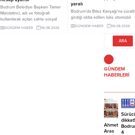
yaralı
Bodrum Belediye Başkanı Tamer
Bodrum’da Bitez Kavşağı’na süratli
Mandalinci, adı ve fotoğrafı
girdiği iddia edilen lüks otomobil
kullanılarak açılan sahte sosyal
börekçiye girdi. Kazada sürücü ve
medya hesaplarına karşı uyarıda
GÜNDEM HABER
06.08.2026
GÜNDEM HABER
06.08.2026
yolcu yaralandı.
bulundu. Mandalinci, tek resmî
hesabının @tamermandalinci
olduğunu açıkladı.
GÜNDEM
HABERLERİ
Sürüc
dikkat
Ahmet
Bodru
Aras
4