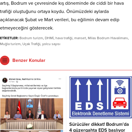
artış, Bodrum ve çevresinde kış döneminde de ciddi bir hava
trafiği oluştuğunu ortaya koydu. Önümüzdeki aylarda
açıklanacak Şubat ve Mart verileri, bu eğilimin devam edip
etmeyeceğini gösterecek.
ETİKETLER:
Bodrum turizm
,
DHMİ
,
hava trafiği
,
manset
,
Milas Bodrum Havalimanı
,
Muğla turizm
,
Uçak Trafiği
,
yolcu sayısı
Benzer Konular
Sürücüler dikkat! Bodrum’da
4 güzergahta EDS başlıyor