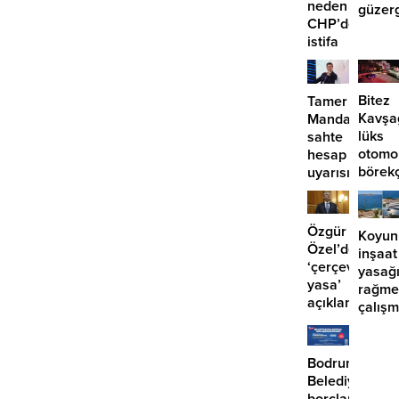
neden
güzer
CHP’den
EDS
istifa
başlıy
etmiyor?
Bitez
Tamer
Kavşa
Mandalinci’de
lüks
sahte
otomo
hesap
börek
uyarısı
girdi:
2
yaralı
Özgür
Koyun
Özel’den
inşaat
‘çerçeve
yasağ
yasa’
rağme
açıklaması:
çalış
‘İmza
iddias
atma
çabamız
Bodrum
yok’
Belediyesinde
borçlara