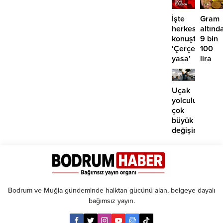
Tutuk
İşte
Gram
herkesin
altınd
konuştuğu
9 bin
‘Çerçeve
100
yasa’
lira
kanun
öngör
teklifi
Yüksel
için o
Uçak
tarihe
yolculuklarınd
işaret
çok
edildi
büyük
değişim:
Artık
paralı
oluyor!
Bodrum ve Muğla gündeminde halktan gücünü alan, belgeye dayalı
bağımsız yayın.