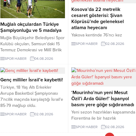
Kosova’da 22 metrelik
cesaret gösterisi: Şivan
Köprüsü’nde geleneksel
Muğlalı okçulardan Türkiye
atlama heyecanı
Şampiyonluğu ve 5 madalya
Yakova kentinde 76’ncı kez
Muğla Büyükşehir Belediyesi Spor
düzenlenen Şivan Köprüsü
Kulübü okçuları, Samsun’daki 15
SPOR HABER
02.08.2026
Geleneksel Atlama Yarışı,
Temmuz Demokrasi ve Millî Birlik
bölgeden gelen sporcuların nefes
Kupası’ndan Türkiye
SPOR HABER
04.08.2026
kesen gösterilerine sahne oldu.
Şampiyonluğu ve beş madalyayla
döndü.
Genç milliler İsrail’e kaybetti!
Türkiye, 18 Yaş Altı Erkekler
‘Mourinho’nun yeni Mesut
Avrupa Basketbol Şampiyonası
Özil’i Arda Güler!’ İspanyol
7'ncilik maçında karşılaştığı İsrail'e
basını yere göğe sığdıramadı
85-79 mağlup oldu.
Yeni sezon hazırlıkları kapsamında
SPOR HABER
02.08.2026
Fiorentina ile bir hazırlık
mücadelesinde karşı karşıya gelen
SPOR HABER
02.08.2026
Rela Madrid maçtan 2-2'lik