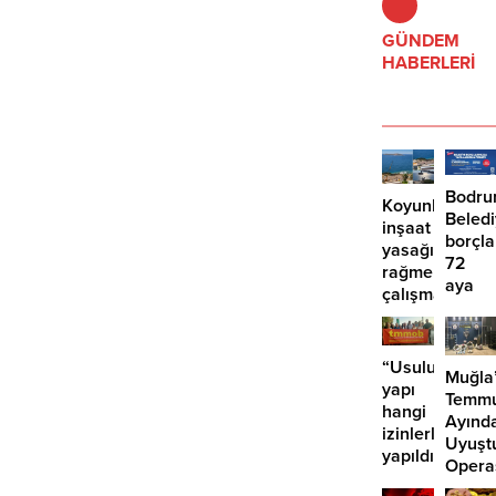
beraberlikle ayrılırken, Arda Güler
yine İspanyol basınının
GÜNDEM
gündemindeydi.
HABERLERİ
Bodr
Koyunbaba’d
Beled
inşaat
borçla
yasağına
72
rağmen
aya
çalışma
kadar
iddiası
taksit
“Usuluk’taki
Muğla
yapı
Temm
hangi
Ayınd
izinlerle
Uyuşt
yapıldı?”
Opera
29