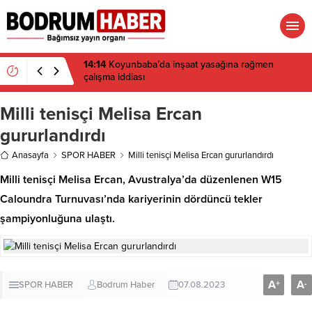
14:14
Koyunbaba’da inşaat yasağına rağmen
çalışma iddiası
Milli tenisçi Melisa Ercan
gururlandırdı
Anasayfa
SPOR HABER
Milli tenisçi Melisa Ercan gururlandırdı
Milli tenisçi Melisa Ercan, Avustralya’da düzenlenen W15
Caloundra Turnuvası’nda kariyerinin dördüncü tekler
şampiyonluğuna ulaştı.
A
A
+
-
SPOR HABER
Bodrum Haber
07.08.2023