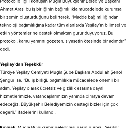
Protokolle ilgili konuşan Muğla Büyükşehir Belediye Başkanı
Ahmet Aras, bu iş birliğinin bağımlılıkla mücadelede kurumsal
bir zemin oluşturduğunu belirterek, “Madde bağımlılığından
teknoloji bağımlılığına kadar tüm alanlarda Yeşilay’ın bilimsel ve
etkin yöntemlerine destek olmaktan gurur duyuyoruz. Bu
protokol, kamu yararını gözeten, siyasetin ötesinde bir adımdır,”
dedi.
Yeşilay’dan Teşekkür
Türkiye Yeşilay Cemiyeti Muğla Şube Başkanı Abdullah Şenol
Şengür ise, “Bu iş birliği, bağımlılıkla mücadelede önemli bir
adım. Yeşilay olarak ücretsiz ve gizlilik esasına dayalı
hizmetlerimizle, vatandaşlarımızın yanında olmaya devam
edeceğiz. Büyükşehir Belediyemizin desteği bizler için çok
değerli,” ifadelerini kullandı.
Kaynak:
Muğla Büyükşehir Belediyesi Basın Bürosu, Yeşilay