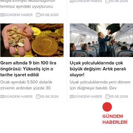
Muğla Emniyet Müdürlüğünün
GÜNDEM HABER
05.08.2026
Kurulu’nun PKK/KCK ile bağlantılı
temmuz ayındaki uyuşturucu
yapıların feshedildiğini ve
operasyonlarında 243 şüpheli
GÜNDEM HABER
05.08.2026
silahların tamamen bırakıldığını
gözaltına alındı, 29 kişi tutuklandı.
tespit etmesi şartına bağlanıyor.
Gram altında 9 bin 100 lira
Uçak yolculuklarında çok
öngörüsü: Yükseliş için o
büyük değişim: Artık paralı
tarihe işaret edildi
oluyor!
Ocak ayındaki 5.500 dolarlık
Uçak yolculuklarında yeni dönem
zirvenin ardından yüzde 30
için düğmeye basıldı. Dev
gerileyen ons altın, 4.100 dolar
havayolu şirketi Jetstar, üst bagaj
GÜNDEM HABER
05.08.2026
GÜNDEM HABER
05.08.2026
kritik desteğinin üzerinde
rafını kullanacak tüm yolculardan
tutunmaya çalışıyor. Dev bankacılık
ek ücret alacak. Uygulamanın
devi sene sonunda ons altının
ilerleyen dönemde Türkiye'deki
GÜNDEM
göreceği seviyeyi açıkladı. Ons
havayolu şirketlerinde de hayata
HABERLERİ
altının yükselmesiyle gram altının
geçirilip geçirilmeyeceği ise merak
da 9 bin 500 liraya yükselmesi
konusu oldu.