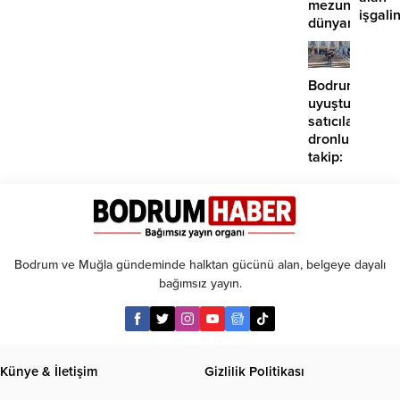
mezunlarına
işgalin
dünyanın
sürdü
seçkin
üniversiteleri
kabul
Bodrum’da
uyuşturucu
satıcılarına
dronlu
takip:
2
tutuklama
Bodrum ve Muğla gündeminde halktan gücünü alan, belgeye dayalı
bağımsız yayın.
Künye & İletişim
Gizlilik Politikası