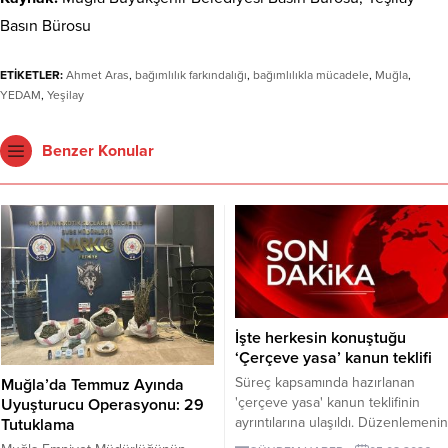
Basın Bürosu
ETİKETLER:
Ahmet Aras
,
bağımlılık farkındalığı
,
bağımlılıkla mücadele
,
Muğla
,
YEDAM
,
Yeşilay
Benzer Konular
İşte herkesin konuştuğu
‘Çerçeve yasa’ kanun teklifi
Süreç kapsamında hazırlanan
Muğla’da Temmuz Ayında
'çerçeve yasa' kanun teklifinin
Uyuşturucu Operasyonu: 29
ayrıntılarına ulaşıldı. Düzenlemenin
Tutuklama
uygulanması Milli Güvenlik