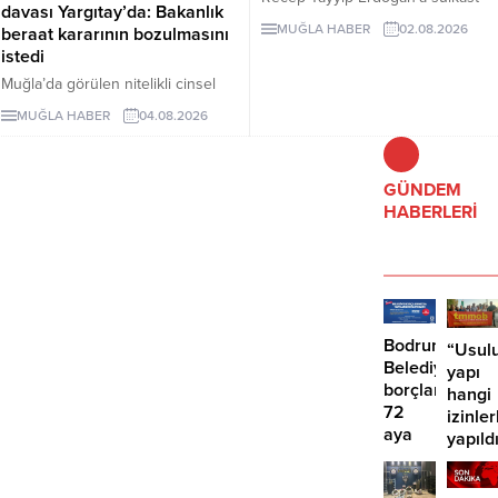
davası Yargıtay’da: Bakanlık
girişiminde bulunan teröristler
MUĞLA HABER
02.08.2026
beraat kararının bozulmasını
arasında yer alan ve
istedi
Afyonkarahisar’da yakalanan
Muğla’da görülen nitelikli cinsel
FETÖ mensubu ihraç yüzbaşı
saldırı davasında verilen beraat
Burkay Karatepe’ye yardım ve
MUĞLA HABER
04.08.2026
kararı Yargıtay’a taşındı. Aile ve
yataklık yaptığı iddia edilen şahıs
Sosyal Hizmetler Bakanlığı kararın
tutuklanarak cezaevine gönderildi.
bozulmasını istedi.
GÜNDEM
HABERLERİ
Bodrum
“Usulu
Belediyesinde
yapı
borçlara
hangi
72
izinler
aya
yapıld
kadar
taksit