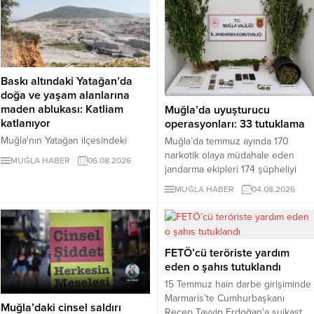
Baskı altındaki Yatağan’da
doğa ve yaşam alanlarına
maden ablukası: Katliam
Muğla’da uyuşturucu
katlanıyor
operasyonları: 33 tutuklama
Muğla'nın Yatağan ilçesindeki
Muğla’da temmuz ayında 170
mermer ocağının kapasitesinin üç
narkotik olaya müdahale eden
MUĞLA HABER
06.08.2026
kat artırılması için hazırlanan ÇED
jandarma ekipleri 174 şüpheliyi
dosyası, proje alanının tamamen
yakaladı. Şüphelilerden 33’ü
MUĞLA HABER
04.08.2026
ormanlık bölgede bulunduğunu
tutuklandı.
ortaya koydu. Yerleşim alanlarına
110 metre mesafedeki projeyle
üretim 350 bin metreküpe
FETÖ’cü teröriste yardım
çıkarılırken, 5.5 milyon metreküp
eden o şahıs tutuklandı
maden atığı oluşması ve koruma
altındaki kuş türlerinin yaşam
15 Temmuz hain darbe girişiminde
alanının etkilenmesi öngörülüyor.
Marmaris’te Cumhurbaşkanı
Muğla’daki cinsel saldırı
Recep Tayyip Erdoğan’a suikast