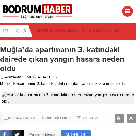
06:05
Antalya’da zirve Rusların: 7 ayda rekor
Muğla’da apartmanın 3. katındaki
dairede çıkan yangın hasara neden
oldu
Anasayfa
MUĞLA HABER
Muğla’da apartmanın 3. katındaki dairede çıkan yangın hasara neden oldu
A
A
+
-
MUĞLA HABER
Bodrum Haber
12.11.2021
ABONE OL