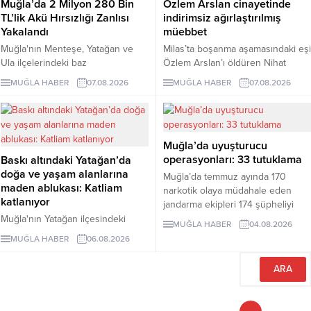
Muğla’da 2 Milyon 280 Bin
Özlem Arslan cinayetinde
TL’lik Akü Hırsızlığı Zanlısı
indirimsiz ağırlaştırılmış
Yakalandı
müebbet
Muğla'nın Menteşe, Yatağan ve
Milas’ta boşanma aşamasındaki eşi
Ula ilçelerindeki baz
Özlem Arslan’ı öldüren Nihat
istasyonlarından değişik tarihlerde
Arslan, ilk duruşmada indirimsiz
MUĞLA HABER
07.08.2026
MUĞLA HABER
07.08.2026
toplam 76 adet akü çalan şüpheli
ağırlaştırılmış müebbet hapis
B.Ç., JASAT ekiplerinin 5 aylık
cezasına çarptırıldı.
teknik takibi ve 148 saatlik kamera
incelemesi sonucu yakalandı.
Muğla’da uyuşturucu
Piyasa değeri yaklaşık 2 milyon
operasyonları: 33 tutuklama
Baskı altındaki Yatağan’da
280 bin TL olan çalıntı aküleri geri
doğa ve yaşam alanlarına
dönüşüm işletmecisi M.B.'ye sattığı
Muğla’da temmuz ayında 170
maden ablukası: Katliam
belirlendi. B.Ç. tutuklanarak
narkotik olaya müdahale eden
katlanıyor
cezaevine...
jandarma ekipleri 174 şüpheliyi
yakaladı. Şüphelilerden 33’ü
Muğla'nın Yatağan ilçesindeki
MUĞLA HABER
04.08.2026
tutuklandı.
mermer ocağının kapasitesinin üç
MUĞLA HABER
06.08.2026
kat artırılması için hazırlanan ÇED
dosyası, proje alanının tamamen
ormanlık bölgede bulunduğunu
ortaya koydu. Yerleşim alanlarına
110 metre mesafedeki projeyle