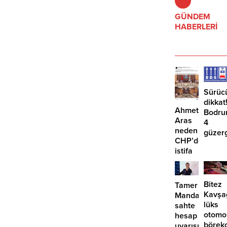
üretim 350 bin metreküpe
çıkarılırken, 5.5 milyon metreküp
GÜNDEM
maden atığı oluşması ve koruma
HABERLERİ
altındaki kuş türlerinin yaşam
alanının etkilenmesi öngörülüyor.
Sürüc
dikkat
Ahmet
Bodru
Aras
4
neden
güzer
CHP’den
EDS
istifa
başlıy
etmiyor?
Bitez
Tamer
Kavşa
Mandalinci’de
lüks
sahte
otomo
hesap
börek
uyarısı