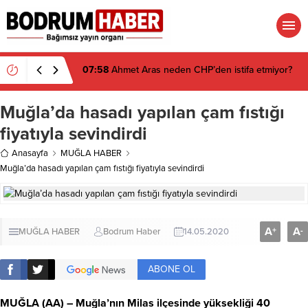
07:58
Ahmet Aras neden CHP’den istifa etmiyor?
Muğla’da hasadı yapılan çam fıstığı
fiyatıyla sevindirdi
Anasayfa
MUĞLA HABER
Muğla’da hasadı yapılan çam fıstığı fiyatıyla sevindirdi
A
A
+
-
MUĞLA HABER
Bodrum Haber
14.05.2020
ABONE OL
MUĞLA (AA) – Muğla’nın Milas ilçesinde yüksekliği 40