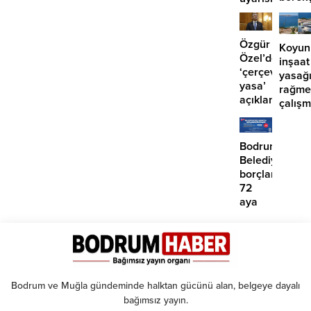
girdi:
2
yaralı
Özgür
Koyun
Özel’den
inşaat
‘çerçeve
yasağ
yasa’
rağme
açıklaması:
çalış
‘İmza
iddias
atma
çabamız
Bodrum
yok’
Belediyesinde
borçlara
72
aya
kadar
taksit
Bodrum ve Muğla gündeminde halktan gücünü alan, belgeye dayalı
bağımsız yayın.