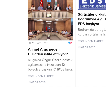
Sürücüler dikkat
Bodrum’da 4 gü
EDS başlıyor
Bodrum’da dört gü
kurulan ortalama hı
denetleme sistemi,
GÜNDEM HABER
2026 Pazartesi gü
07.08.2026
girecek. İşte EDS 
Ahmet Aras neden
yollar.
CHP’den istifa etmiyor?
Muğla’da Özgür Özel’e destek
açıklamasına imza atan 12
belediye başkanı CHP’de kaldı.
Milletvekilleri Yeni Parti’ye
GÜNDEM HABER
geçerken belediye
07.08.2026
başkanlarının tutumu ve CHP
yönetiminin sessizliği
tartışılıyor.