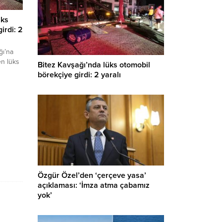
üks
irdi: 2
ğı’na
en lüks
Bitez Kavşağı’nda lüks otomobil
i.
börekçiye girdi: 2 yaralı
u
Özgür Özel’den ‘çerçeve yasa’
açıklaması: ‘İmza atma çabamız
yok’