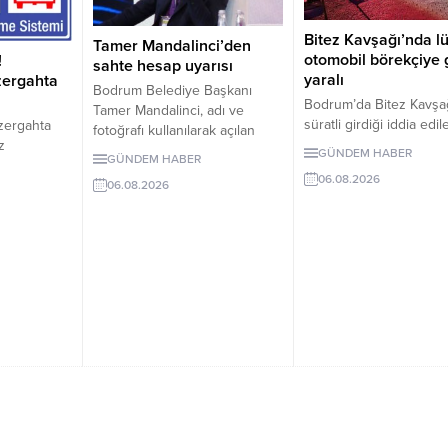
Bitez Kavşağı’nda l
Tamer Mandalinci’den
otomobil börekçiye g
!
sahte hesap uyarısı
yaralı
zergahta
Bodrum Belediye Başkanı
Bodrum’da Bitez Kavşa
Tamer Mandalinci, adı ve
süratli girdiği iddia edil
zergahta
fotoğrafı kullanılarak açılan
otomobil börekçiye gird
z
sahte sosyal medya
GÜNDEM HABER
GÜNDEM HABER
Kazada sürücü ve yolc
 10 Ağustos
hesaplarına karşı uyarıda
06.08.2026
yaralandı.
nü devreye
06.08.2026
bulundu. Mandalinci, tek resmî
uygulanacak
hesabının @tamermandalinci
olduğunu açıkladı.