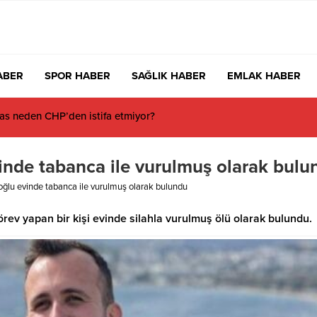
ABER
SPOR HABER
SAĞLIK HABER
EMLAK HABER
 Milyon 280 Bin TL’lik Akü Hırsızlığı Zanlısı Yakalandı
inde tabanca ile vurulmuş olarak bulu
oğlu evinde tabanca ile vurulmuş olarak bulundu
rev yapan bir kişi evinde silahla vurulmuş ölü olarak bulundu.