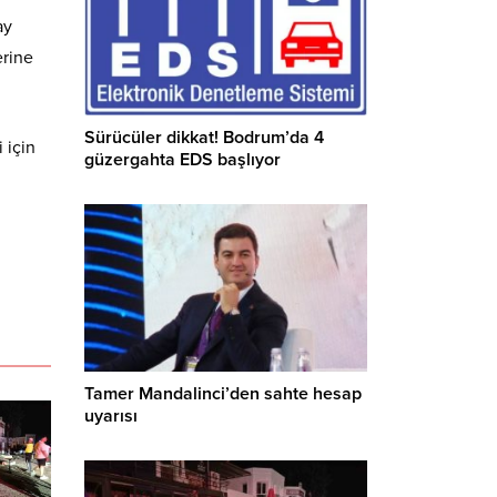
ay
erine
Sürücüler dikkat! Bodrum’da 4
 için
güzergahta EDS başlıyor
Tamer Mandalinci’den sahte hesap
uyarısı