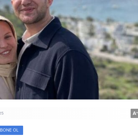
A
+
25
BONE OL