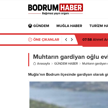
GÜNDEM
MUĞLA HABER
TURİZM H
ÖNE ÇIKANLAR
07:26
Muğla’da 2
Muhtarın gardiyan oğlu ev
Anasayfa
GÜNDEM HABER
Muhtarın gardiyan 
Muğla’nın Bodrum ilçesinde gardiyan olarak gö