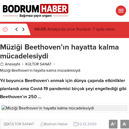
06:05
Antalya’da zirve Rusların: 7 ayda rekor
Müziği Beethoven’ın hayatta kalma
mücadelesiydi
Anasayfa
KÜLTÜR SANAT
Müziği Beethoven’ın hayatta kalma mücadelesiydi
Yıl boyunca Beethoven’ı anmak için dünya çapında etkinlikler
planlandı ama Covid-19 pandemisi birçok şeyi engellediği gibi
Beethoven’ın 250 …
A
A
+
-
KÜLTÜR SANAT
Bodrum Haber
22.12.2020