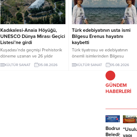
Kadıkalesi-Anaia Höyüğü,
Türk edebiyatının usta ismi
UNESCO Dünya Mirası Geçici
Bilgesu Erenus hayatını
Listesi’ne girdi
kaybetti
Kuşadası’nda geçmişi Prehistorik
Türk tiyatrosu ve edebiyatının
döneme uzanan ve 26 yıldır
önemli isimlerinden Bilgesu
kesintisiz kazılan Kadıkalesi-Anaia
Erenus hayatını kaybetti.
KÜLTÜR SANAT
05.08.2026
KÜLTÜR SANAT
05.08.2026
Höyüğü, UNESCO Dünya Mirası
Geçici Listesi’ne girdi. Bu
gelişmeyle birlikte Türkiye’nin
GÜNDEM
listedeki kültür varlığı sayısı 81’e
HABERLERİ
yükseldi.
Bodrum
“Usulu
Belediyesinde
yapı