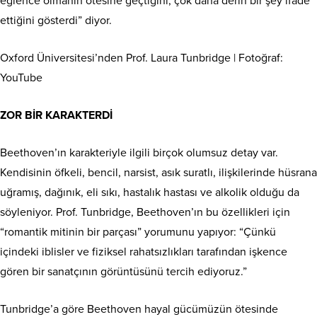
eğlence olmanın ötesine geçtiğini, çok daha derin bir şey ifade
ettiğini gösterdi” diyor.
Oxford Üniversitesi’nden Prof. Laura Tunbridge | Fotoğraf:
YouTube
ZOR BİR KARAKTERDİ
Beethoven’ın karakteriyle ilgili birçok olumsuz detay var.
Kendisinin öfkeli, bencil, narsist, asık suratlı, ilişkilerinde hüsrana
uğramış, dağınık, eli sıkı, hastalık hastası ve alkolik olduğu da
söyleniyor. Prof. Tunbridge, Beethoven’ın bu özellikleri için
“romantik mitinin bir parçası” yorumunu yapıyor: “Çünkü
içindeki iblisler ve fiziksel rahatsızlıkları tarafından işkence
gören bir sanatçının görüntüsünü tercih ediyoruz.”
Tunbridge’a göre Beethoven hayal gücümüzün ötesinde