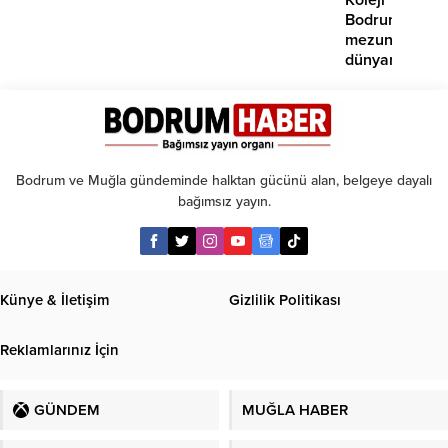
işaret
Bodrum
edildi
mezunlarına
dünyanın
seçkin
üniversiteleri
kabul
Bodrum ve Muğla gündeminde halktan gücünü alan, belgeye dayalı
bağımsız yayın.
Künye & İletişim
Gizlilik Politikası
Reklamlarınız İçin
GÜNDEM
MUĞLA HABER