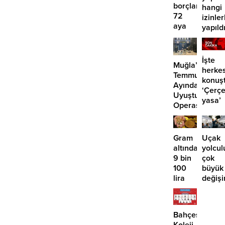
borçlara
hangi
72
izinler
aya
yapıld
kadar
taksit
İşte
Muğla’da
herke
Temmuz
konuş
Ayında
‘Çerç
Uyuşturucu
yasa’
Operasyonu:
kanun
29
teklifi
Tutuklama
Gram
Uçak
altında
yolcul
9 bin
çok
100
büyük
lira
değişi
öngörüsü:
Artık
Yükseliş
paralı
için o
oluyor
Bahçeşehir
tarihe
Koleji