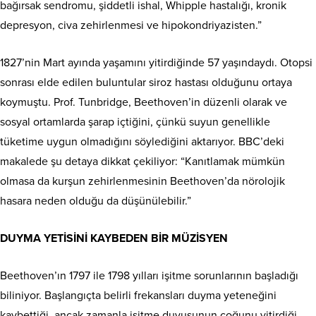
bağırsak sendromu, şiddetli ishal, Whipple hastalığı, kronik
depresyon, civa zehirlenmesi ve hipokondriyazisten.”
1827’nin Mart ayında yaşamını yitirdiğinde 57 yaşındaydı. Otopsi
sonrası elde edilen buluntular siroz hastası olduğunu ortaya
koymuştu. Prof. Tunbridge, Beethoven’in düzenli olarak ve
sosyal ortamlarda şarap içtiğini, çünkü suyun genellikle
tüketime uygun olmadığını söylediğini aktarıyor. BBC’deki
makalede şu detaya dikkat çekiliyor: “Kanıtlamak mümkün
olmasa da kurşun zehirlenmesinin Beethoven’da nörolojik
hasara neden olduğu da düşünülebilir.”
DUYMA YETİSİNİ KAYBEDEN BİR MÜZİSYEN
Beethoven’ın 1797 ile 1798 yılları işitme sorunlarının başladığı
biliniyor. Başlangıçta belirli frekansları duyma yeteneğini
kaybettiği, ancak zamanla işitme duyusunun çoğunu yitirdiği