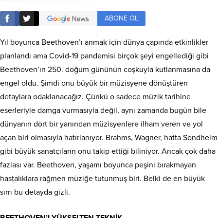
ABONE OL
Yıl boyunca Beethoven’ı anmak için dünya çapında etkinlikler
planlandı ama Covid-19 pandemisi birçok şeyi engellediği gibi
Beethoven’ın 250. doğum gününün coşkuyla kutlanmasına da
engel oldu. Şimdi onu büyük bir müzisyene dönüştüren
detaylara odaklanacağız. Çünkü o sadece müzik tarihine
eserleriyle damga vurmasıyla değil, aynı zamanda bugün bile
dünyanın dört bir yanından müzisyenlere ilham veren ve yol
açan biri olmasıyla hatırlanıyor. Brahms, Wagner, hatta Sondheim
gibi büyük sanatçıların onu takip ettiği biliniyor. Ancak çok daha
fazlası var. Beethoven, yaşamı boyunca peşini bırakmayan
hastalıklara rağmen müziğe tutunmuş biri. Belki de en büyük
sırrı bu detayda gizli.
BEETHOVEN’I YÜKSELTEN TEKNİK