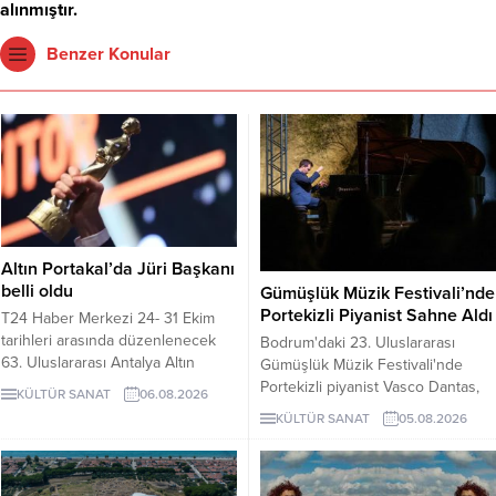
alınmıştır.
Benzer Konular
Altın Portakal’da Jüri Başkanı
belli oldu
Gümüşlük Müzik Festivali’nde
Portekizli Piyanist Sahne Aldı
T24 Haber Merkezi 24- 31 Ekim
tarihleri arasında düzenlenecek
Bodrum'daki 23. Uluslararası
63. Uluslararası Antalya Altın
Gümüşlük Müzik Festivali'nde
Portakal Film Festivali'nin Jüri
Portekizli piyanist Vasco Dantas,
KÜLTÜR SANAT
06.08.2026
Başkanı, yönetmen Derviş Zaim
Antik Taş Ocağı'nda Fado ezgileri
KÜLTÜR SANAT
05.08.2026
oldu. 63. Uluslararası Antalya Altın
ve kendi besteleriyle konser
Portakal Film Festivali'nde Ulusal
verdi. Festival, 6 ve 8 Ağustos'ta
Uzun Metraj Film ...
diğer piyanistlerle devam edecek.