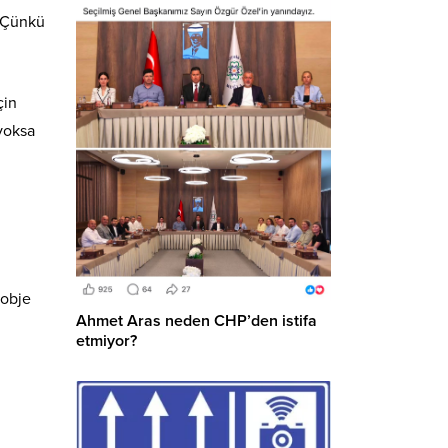
. Çünkü
çin
 yoksa
 obje
Ahmet Aras neden CHP’den istifa
etmiyor?