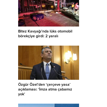
Bitez Kavşağı’nda lüks otomobil
börekçiye girdi: 2 yaralı
Özgür Özel’den ‘çerçeve yasa’
açıklaması: ‘İmza atma çabamız
yok’