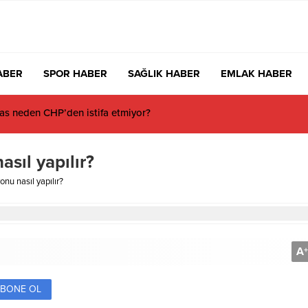
ABER
SPOR HABER
SAĞLIK HABER
EMLAK HABER
s neden CHP’den istifa etmiyor?
sıl yapılır?
onu nasıl yapılır?
A
+
BONE OL