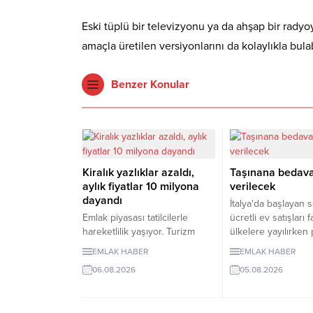
Eski tüplü bir televizyonu ya da ahşap bir rady
amaçla üretilen versiyonlarını da kolaylıkla bulab
Benzer Konular
Kiralık yazlıklar azaldı,
Taşınana bedav
aylık fiyatlar 10 milyona
verilecek
dayandı
İtalya'da başlayan 
Emlak piyasası tatilcilerle
ücretli ev satışları f
hareketlilik yaşıyor. Turizm
ülkelere yayılırken 
amaçlı kiralamalarda belge
şartları dikkat çekiy
EMLAK HABER
EMLAK HABER
şartı, ilana çıkan günlük kiralık
Kırsaldaki nüfus ka
06.08.2026
05.08.2026
mülk sayısını 7 binin altına
önlemeyi amaçlaya
düşürürken, fiyatlar da yukarı
uygulamalarda evle
çıktı. Akdeniz ve Ege’de
veya 1 euro gibi be