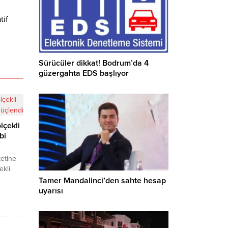
tif
Sürücüler dikkat! Bodrum’da 4
güzergahta EDS başlıyor
lçekli
bi
ketine
ekli
ri
Tamer Mandalinci’den sahte hesap
,
uyarısı
di
k