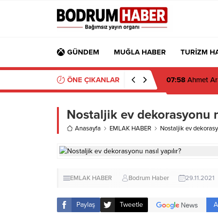
GÜNDEM
MUĞLA HABER
TURİZM H
ÖNE ÇIKANLAR
07:58
Ahmet Ara
Nostaljik ev dekorasyonu na
Anasayfa
EMLAK HABER
Nostaljik ev dekorasy
EMLAK HABER
Bodrum Haber
29.11.2021
A
Paylaş
Tweetle