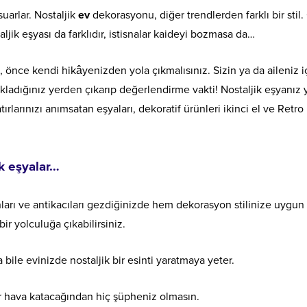
suarlar. Nostaljik
ev
dekorasyonu, diğer trendlerden farklı bir stil
ljik eşyası da farklıdır, istisnalar kaideyi bozmasa da…
z, önce kendi hikâyenizden yola çıkmalısınız. Sizin ya da aileniz i
akladığınız yerden çıkarıp değerlendirme vakti! Nostaljik eşyanız
ırlarınızı anımsatan eşyaları, dekoratif ürünleri ikinci el ve Retro
k eşyalar…
ânları ve antikacıları gezdiğinizde hem dekorasyon stilinize uygun
ir yolculuğa çıkabilirsiniz.
 bile evinizde nostaljik bir esinti yaratmaya yeter.
r hava katacağından hiç şüpheniz olmasın.