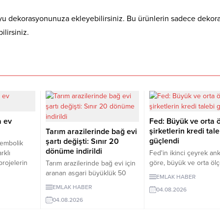
oyu dekorasyonunuza ekleyebilirsiniz. Bu ürünlerin sadece dekora
ilirsiniz.
a ev
Fed: Büyük ve orta ö
şirketlerin kredi tale
Tarım arazilerinde bağ evi
güçlendi
şartı değişti: Sınır 20
sembolik
dönüme indirildi
arklı
Fed'in ikinci çeyrek an
projelerin
göre, büyük ve orta ölç
Tarım arazilerinde bağ evi için
or.
işletmelerden gelen tica
aranan asgari büyüklük 50
EMLAK HABER
ybını
kredi talebi güçlenirken
dönümden 20 dönüme
EMLAK HABER
04.08.2026
n
işletmelere yönelik kre
indirildi. Düzenleme, izinsiz
04.08.2026
r ücretsiz
standartları genel olara
bungalovları otomatik olarak
dellerle
değişmedi.
yasallaştırmıyor.