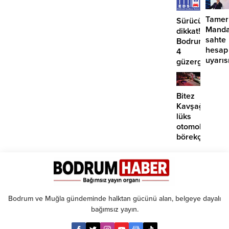
Tamer
Sürücüler
Manda
dikkat!
sahte
Bodrum’da
hesap
4
uyarıs
güzergahta
EDS
başlıyor
Bitez
Kavşağı’nda
lüks
otomobil
börekçiye
girdi:
2
yaralı
Bodrum ve Muğla gündeminde halktan gücünü alan, belgeye dayalı
bağımsız yayın.