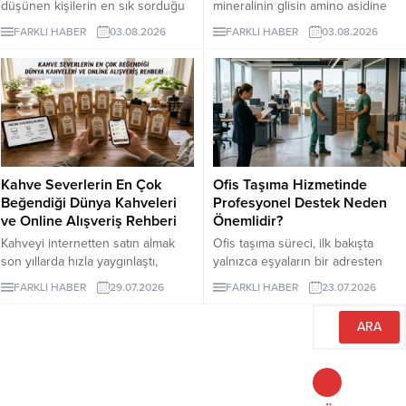
düşünen kişilerin en sık sorduğu
mineralinin glisin amino asidine
konuların başında kaç seans
bağlandığı bir takviye formudur.
FARKLI HABER
03.08.2026
FARKLI HABER
03.08.2026
gerektiği gelir. Ancak bu soruya
Glisin, vücudun protein yapımında
herkes için geçerli tek bir sayı
kullandığı en küçük amino asittir
vermek mümkün değildir. Cilt
ve burada minerali taşıyan bileşen
rengi, kılın kalınlığı, uygulama
olarak görev yapar.
bölgesi ve hormonal özellikler
seans planını etkileyebilir. İzmir
lazer epilasyon seçenekleri
araştırılırken kısa sürede kesin
Kahve Severlerin En Çok
Ofis Taşıma Hizmetinde
sonuç vadeden açıklamalarla
Beğendiği Dünya Kahveleri
Profesyonel Destek Neden
karşılaşılabilir....
ve Online Alışveriş Rehberi
Önemlidir?
Kahveyi internetten satın almak
Ofis taşıma süreci, ilk bakışta
son yıllarda hızla yaygınlaştı,
yalnızca eşyaların bir adresten
çünkü artık dünyanın en özel
başka bir adrese götürülmesi gibi
FARKLI HABER
29.07.2026
FARKLI HABER
23.07.2026
yörelerinden gelen çekirdekler
görünse de kurumsal işletmeler
birkaç tıkla kapınıza kadar
için bundan çok daha geniş bir
ulaşabiliyor.
anlam taşır.