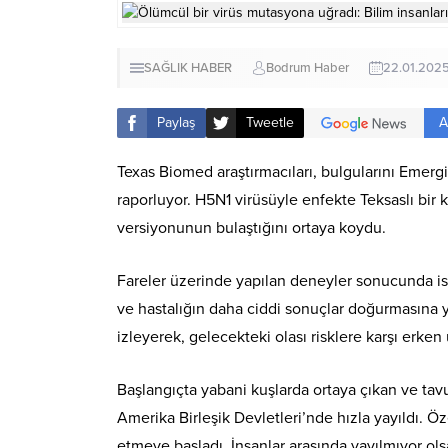
SAĞLIK HABER
Bodrum Haber
22.01.202
A
Paylaş
Tweetle
Texas Biomed araştırmacıları, bulgularını Emerg
raporluyor. H5N1 virüsüyle enfekte Teksaslı bir 
versiyonunun bulaştığını ortaya koydu.
Fareler üzerinde yapılan deneyler sonucunda ise 
ve hastalığın daha ciddi sonuçlar doğurmasına yo
izleyerek, gelecekteki olası risklere karşı erken 
Başlangıçta yabani kuşlarda ortaya çıkan ve tav
Amerika Birleşik Devletleri’nde hızla yayıldı. Öz
etmeye başladı. İnsanlar arasında yayılmıyor ols