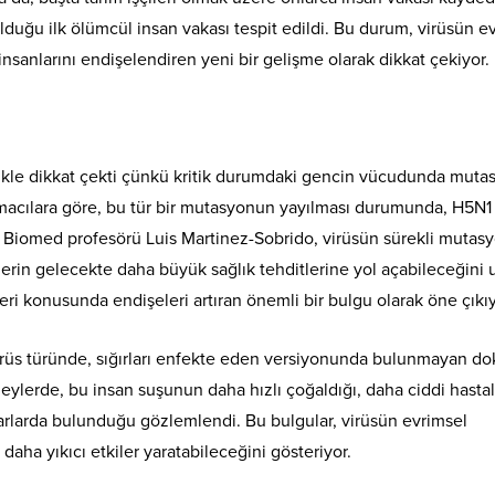
lduğu ilk ölümcül insan vakası tespit edildi. Bu durum, virüsün e
insanlarını endişelendiren yeni bir gelişme olarak dikkat çekiyor.
likle dikkat çekti çünkü kritik durumdaki gencin vücudunda muta
tırmacılara göre, bu tür bir mutasyonun yayılması durumunda, H5N1
xas Biomed profesörü Luis Martinez-Sobrido, virüsün sürekli mutas
erin gelecekte daha büyük sağlık tehditlerine yol açabileceğini 
eri konusunda endişeleri artıran önemli bir bulgu olarak öne çıkıy
n virüs türünde, sığırları enfekte eden versiyonunda bulunmayan d
eylerde, bu insan suşunun daha hızlı çoğaldığı, daha ciddi hastal
rlarda bulunduğu gözlemlendi. Bu bulgular, virüsün evrimsel
daha yıkıcı etkiler yaratabileceğini gösteriyor.