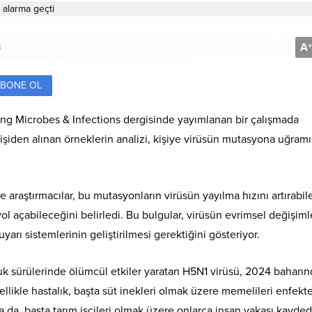
A
+
5
BONE OL
ing Microbes & Infections dergisinde yayımlanan bir çalışmada
kişiden alınan örneklerin analizi, kişiye virüsün mutasyona uğramı
araştırmacılar, bu mutasyonların virüsün yayılma hızını artırabil
l açabileceğini belirledi. Bu bulgular, virüsün evrimsel değişiml
uyarı sistemlerinin geliştirilmesi gerektiğini gösteriyor.
uk sürülerinde ölümcül etkiler yaratan H5N1 virüsü, 2024 baharın
ellikle hastalık, başta süt inekleri olmak üzere memelileri enfekt
a da, başta tarım işçileri olmak üzere onlarca insan vakası kaydedi