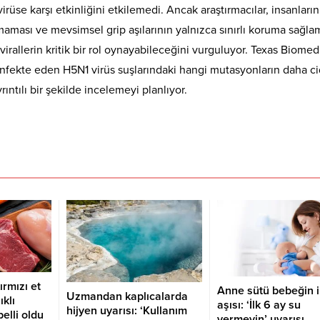
irüse karşı etkinliğini etkilemedi. Ancak araştırmacılar, insanları
maması ve mevsimsel grip aşılarının yalnızca sınırlı koruma sağla
irallerin kritik bir rol oynayabileceğini vurguluyor. Texas Biomed
 enfekte eden H5N1 virüs suşlarındaki hangi mutasyonların daha ci
rıntılı bir şekilde incelemeyi planlıyor.
ırmızı et
Anne sütü bebeğin i
Uzmandan kaplıcalarda
ıklı
aşısı: ‘İlk 6 ay su
hijyen uyarısı: ‘Kullanım
elli oldu
vermeyin’ uyarısı