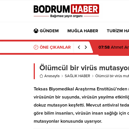
GÜNDEM
MUĞLA HABER
TURİZM H
ÖNE ÇIKANLAR
07:58
Ahmet Ara
Ölümcül bir virüs mutasyon
Anasayfa
SAĞLIK HABER
Ölümcül bir virüs mut
Teksas Biyomedikal Araştırma Enstitüsü’nden (
virüsünün bir suşunda, virüsün yayılma etkinliğ
dokuz mutasyon keşfetti. Mevcut antiviral tedav
göre bilim insanları, virüsün insan sağlığı içi
mutasyonlar konusunda uyarıyor.