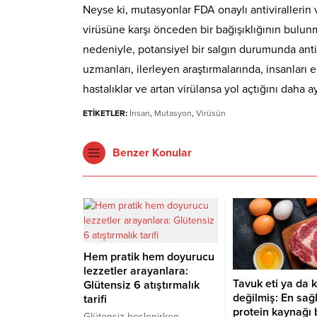
Neyse ki, mutasyonlar FDA onaylı antivirallerin v
virüsüne karşı önceden bir bağışıklığının bulun
nedeniyle, potansiyel bir salgın durumunda antiv
uzmanları, ilerleyen araştırmalarında, insanları
hastalıklar ve artan virülansa yol açtığını daha ay
ETİKETLER:
İnsan
,
Mutasyon
,
Virüsün
Benzer Konular
Hem pratik hem doyurucu
lezzetler arayanlara:
Tavuk eti ya da k
Glütensiz 6 atıştırmalık
değilmiş: En sağl
tarifi
protein kaynağı b
Glütensiz beslenirken