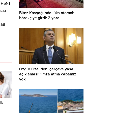
n H5N1
ması
Bitez Kavşağı’nda lüks otomobil
börekçiye girdi: 2 yaralı
ddi
Özgür Özel’den ‘çerçeve yasa’
açıklaması: ‘İmza atma çabamız
yok’
lk