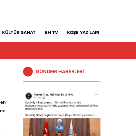
KÜLTÜR SANAT
BH TV
KÖŞE YAZILARI
GÜNDEM HABERLERİ
ten
ine
l