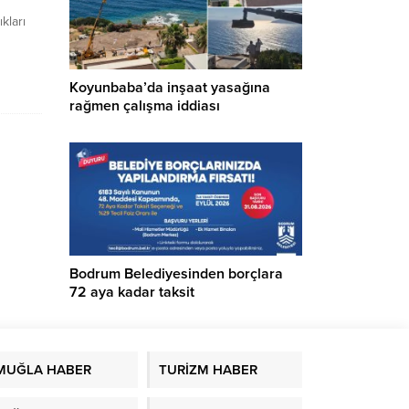
kları
ünün
Koyunbaba’da inşaat yasağına
boyu
rağmen çalışma iddiası
ran
ze”
n
rmeye
yalnızca
ektiğini
Bodrum Belediyesinden borçlara
72 aya kadar taksit
MUĞLA HABER
TURİZM HABER