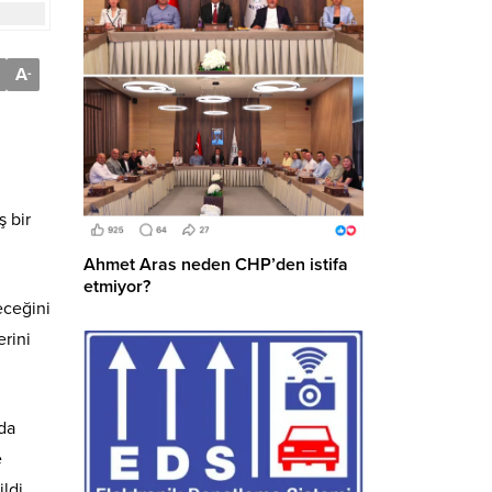
A
-
ş bir
Ahmet Aras neden CHP’den istifa
etmiyor?
eceğini
erini
da
e
ldi.