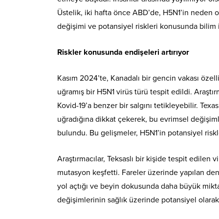
Üstelik, iki hafta önce ABD’de, H5N1’in neden o
değişimi ve potansiyel riskleri konusunda bilim 
Riskler konusunda endişeleri artırıyor
Kasım 2024’te, Kanadalı bir gencin vakası özel
uğramış bir H5N1 virüs türü tespit edildi. Araş
Kovid-19’a benzer bir salgını tetikleyebilir. Te
uğradığına dikkat çekerek, bu evrimsel değişiml
bulundu. Bu gelişmeler, H5N1’in potansiyel riskl
Araştırmacılar, Teksaslı bir kişide tespit edile
mutasyon keşfetti. Fareler üzerinde yapılan den
yol açtığı ve beyin dokusunda daha büyük mikta
değişimlerinin sağlık üzerinde potansiyel olarak 