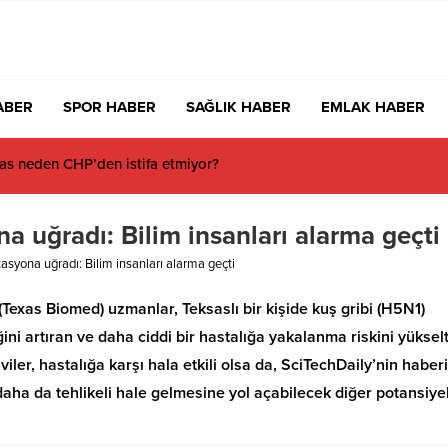
ABER
SPOR HABER
SAĞLIK HABER
EMLAK HABER
s neden CHP’den istifa etmiyor?
a uğradı: Bilim insanları alarma geçti
asyona uğradı: Bilim insanları alarma geçti
Texas Biomed) uzmanlar, Teksaslı bir kişide kuş gribi (H5N1)
ini artıran ve daha ciddi bir hastalığa yakalanma riskini yüksel
iler, hastalığa karşı hala etkili olsa da, SciTechDaily’nin haber
n daha da tehlikeli hale gelmesine yol açabilecek diğer potansiye