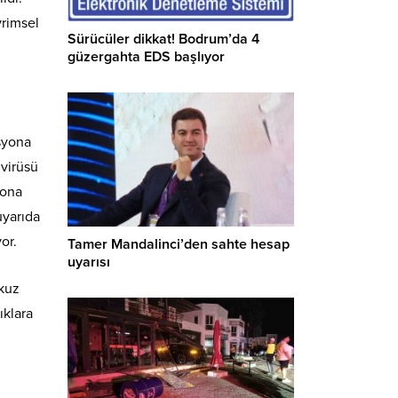
vrimsel
Sürücüler dikkat! Bodrum’da 4
güzergahta EDS başlıyor
syona
 virüsü
yona
uyarıda
or.
Tamer Mandalinci’den sahte hesap
uyarısı
okuz
ıklara