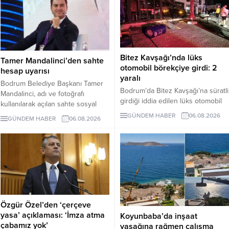
Bitez Kavşağı’nda lüks
Tamer Mandalinci’den sahte
otomobil börekçiye girdi: 2
hesap uyarısı
yaralı
Bodrum Belediye Başkanı Tamer
Bodrum’da Bitez Kavşağı’na süratli
Mandalinci, adı ve fotoğrafı
girdiği iddia edilen lüks otomobil
kullanılarak açılan sahte sosyal
börekçiye girdi. Kazada sürücü ve
medya hesaplarına karşı uyarıda
GÜNDEM HABER
06.08.2026
GÜNDEM HABER
06.08.2026
yolcu yaralandı.
bulundu. Mandalinci, tek resmî
hesabının @tamermandalinci
olduğunu açıkladı.
Özgür Özel’den ‘çerçeve
yasa’ açıklaması: ‘İmza atma
Koyunbaba’da inşaat
çabamız yok’
yasağına rağmen çalışma