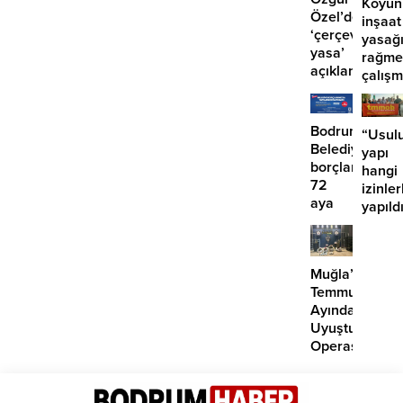
Koyun
Özel’den
inşaat
‘çerçeve
yasağ
yasa’
rağme
açıklaması:
çalış
‘İmza
iddias
atma
çabamız
Bodrum
“Usulu
yok’
Belediyesinde
yapı
borçlara
hangi
72
izinler
aya
yapıld
kadar
taksit
Muğla’da
Temmuz
Ayında
Uyuşturucu
Operasyonu:
29
Tutuklama