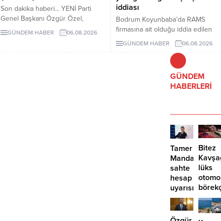
iddiası
Son dakika haberi... YENİ Parti
Genel Başkanı Özgür Özel,
Bodrum Koyunbaba’da RAMS
çerçeve yasanın özensiz
firmasına ait olduğu iddia edilen
GÜNDEM HABER
06.08.2026
hazırlandığını vurgulayarak "İmza
alanda, inşaat yasağı döneminde
GÜNDEM HABER
06.08.2026
atma çabamız yok" dedi.
peyzaj, yol yapımı ve satıh
düzeltme çalışmaları yapıldığı ileri
sürüldü.
GÜNDEM
HABERLERİ
Bitez
Tamer
Kavşa
Mandalinci’de
lüks
sahte
otomo
hesap
börek
uyarısı
girdi:
2
yaralı
Özgür