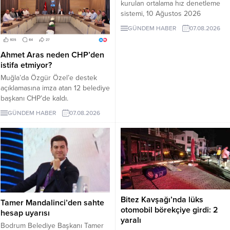
kurulan ortalama hız denetleme
sistemi, 10 Ağustos 2026
Pazartesi günü devreye girecek.
GÜNDEM HABER
07.08.2026
İşte EDS uygulanacak yollar.
Ahmet Aras neden CHP’den
istifa etmiyor?
Muğla’da Özgür Özel’e destek
açıklamasına imza atan 12 belediye
başkanı CHP’de kaldı.
Milletvekilleri Yeni Parti’ye
GÜNDEM HABER
07.08.2026
geçerken belediye başkanlarının
tutumu ve CHP yönetiminin
sessizliği tartışılıyor.
Bitez Kavşağı’nda lüks
Tamer Mandalinci’den sahte
otomobil börekçiye girdi: 2
hesap uyarısı
yaralı
Bodrum Belediye Başkanı Tamer