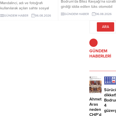
Bodrum’da Bitez Kavşağı’na süratli
Mandalinci, adı ve fotoğrafı
girdiği iddia edilen lüks otomobil
kullanılarak açılan sahte sosyal
börekçiye girdi. Kazada sürücü ve
medya hesaplarına karşı uyarıda
GÜNDEM HABER
06.08.2026
GÜNDEM HABER
06.08.2026
yolcu yaralandı.
bulundu. Mandalinci, tek resmî
hesabının @tamermandalinci
olduğunu açıkladı.
GÜNDEM
HABERLERİ
Sürüc
dikkat
Ahmet
Bodru
Aras
4
neden
güzer
CHP’den
EDS