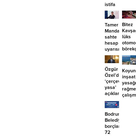
istifa
başlıy
etmiyor?
Bitez
Tamer
Kavşa
Mandalinci’de
lüks
sahte
otomo
hesap
börek
uyarısı
girdi:
2
yaralı
Özgür
Koyun
Özel’den
inşaat
‘çerçeve
yasağ
yasa’
rağme
açıklaması:
çalış
‘İmza
iddias
atma
çabamız
Bodrum
yok’
Belediyesinde
borçlara
72