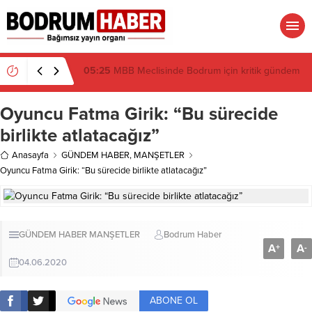
19:16
Atatürk’ün İsmi Var, Cismi Yok: Atatürkçü
Düşünce Derneği Pusulayı mı Şaşırdı Yoksa
Navigasyon mu Bozuldu?
Oyuncu Fatma Girik: “Bu sürecide
birlikte atlatacağız”
Anasayfa
GÜNDEM HABER
,
MANŞETLER
Oyuncu Fatma Girik: “Bu sürecide birlikte atlatacağız”
GÜNDEM HABER
MANŞETLER
Bodrum Haber
A
A
+
-
04.06.2020
ABONE OL