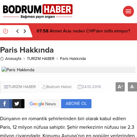
07:58
Ahmet Aras neden CHP’den istifa etmiyor?
Paris Hakkında
Anasayfa
TURİZM HABER
Paris Hakkında
A
A
+
-
TURİZM HABER
Bodrum Haber
24.10.2019
ABONE OL
Dünyanın en romantik şehirlerinden biri olarak kabul edilen
Paris, 12 milyon nüfusa sahiptir. Şehir merkezinin nüfusu ise 2.3
milyon civarındadır. Konumu Avrupa’nın en popüler yerlerinden