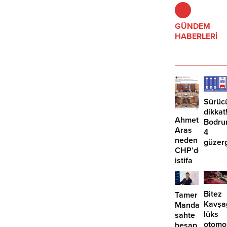
GÜNDEM
HABERLERİ
Sürüc
dikkat
Ahmet
Bodru
Aras
4
neden
güzer
CHP’den
EDS
istifa
başlıy
etmiyor?
Bitez
Tamer
Kavşa
Mandalinci’de
lüks
sahte
otomo
hesap