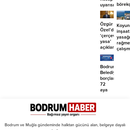
börek
uyarısı
girdi:
2
yaralı
Özgür
Koyun
Özel’den
inşaat
‘çerçeve
yasağ
yasa’
rağme
açıklaması:
çalış
‘İmza
iddias
atma
çabamız
Bodrum
yok’
Belediyesinde
borçlara
72
aya
kadar
taksit
Bodrum ve Muğla gündeminde halktan gücünü alan, belgeye dayalı