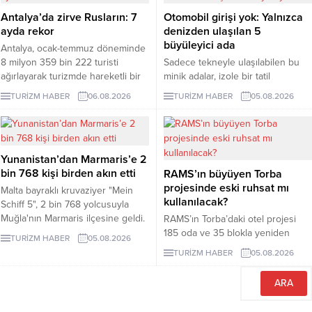
Antalya’da zirve Rusların: 7
Otomobil girişi yok: Yalnızca
ayda rekor
denizden ulaşılan 5
büyüleyici ada
Antalya, ocak-temmuz döneminde
8 milyon 359 bin 222 turisti
Sadece tekneyle ulaşılabilen bu
ağırlayarak turizmde hareketli bir
minik adalar, izole bir tatil
dönemi geride bıraktı. 1 milyon
arayanlara eşsiz deneyimler
TURİZM HABER
06.08.2026
TURİZM HABER
05.08.2026
979 bin ziyaretçiyle listenin ilk
sunuyor. Peki, bu adaları farklı
sırasında yer alan Ruslar, kente
kılan özellikler nelerdir? İşte
gelen her 4 turistten birini
yanıtı...
oluşturdu.
Yunanistan’dan Marmaris’e 2
bin 768 kişi birden akın etti
RAMS’ın büyüyen Torba
projesinde eski ruhsat mı
Malta bayraklı kruvaziyer "Mein
kullanılacak?
Schiff 5", 2 bin 768 yolcusuyla
Muğla'nın Marmaris ilçesine geldi.
RAMS’ın Torba’daki otel projesi
185 oda ve 35 blokla yeniden
TURİZM HABER
05.08.2026
gündeme geldi. Projeye 17 bin
TURİZM HABER
05.08.2026
286 metrekare orman vasıflı
Hazine alanı eklendi.