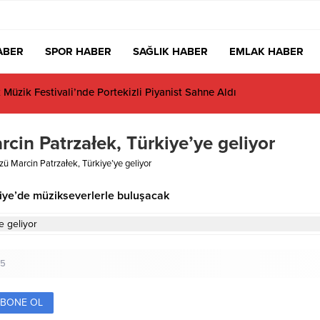
ABER
SPOR HABER
SAĞLIK HABER
EMLAK HABER
üzik Festivali’nde Portekizli Piyanist Sahne Aldı
rcin Patrzałek, Türkiye’ye geliyor
özü Marcin Patrzałek, Türkiye’ye geliyor
kiye’de müzikseverlerle buluşacak
25
BONE OL