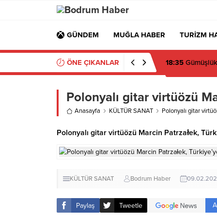
GÜNDEM
MUĞLA HABER
TURİZM H
ÖNE ÇIKANLAR
18:35
Gümüşlük M
Polonyalı gitar virtüözü Ma
Anasayfa
KÜLTÜR SANAT
Polonyalı gitar virtü
Polonyalı gitar virtüözü Marcin Patrzałek, Tür
KÜLTÜR SANAT
Bodrum Haber
09.02.20
A
Paylaş
Tweetle