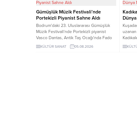
Gümüşlük Müzik Festivali’nde
Kadık
Portekizli Piyanist Sahne Aldı
Dünya 
Bodrum'daki 23. Uluslararası Gümüşlük
Kuşadas
Müzik Festivali'nde Portekizli piyanist
uzanan v
Vasco Dantas, Antik Taş Ocağı'nda Fado
Kadıka
ezgileri ve kendi besteleriyle konser
Mirası G
KÜLTÜR SANAT
05.08.2026
KÜLT
verdi. Festival, 6 ve 8 Ağustos'ta diğer
gelişmey
piyanistlerle devam edecek.
kültür v