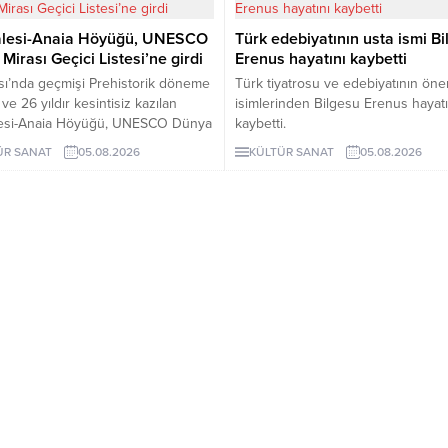
alesi-Anaia Höyüğü, UNESCO
Türk edebiyatının usta ismi B
Mirası Geçici Listesi’ne girdi
Erenus hayatını kaybetti
ı’nda geçmişi Prehistorik döneme
Türk tiyatrosu ve edebiyatının öne
e 26 yıldır kesintisiz kazılan
isimlerinden Bilgesu Erenus hayatı
lesi-Anaia Höyüğü, UNESCO Dünya
kaybetti.
eçici Listesi’ne girdi. Bu
ÜR SANAT
05.08.2026
KÜLTÜR SANAT
05.08.2026
le birlikte Türkiye’nin listedeki
arlığı sayısı 81’e yükseldi.