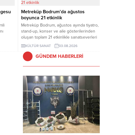
ilgesu
Metreküp Bodrum’da ağustos
boyunca 21 etkinlik
mli
Metreküp Bodrum, ağustos ayında tiyatro,
nı
stand-up, konser ve aile gösterilerinden
oluşan toplam 21 etkinlikle sanatseverleri
ağırlayacak.
KÜLTÜR SANAT
03.08.2026
GÜNDEM HABERLERİ