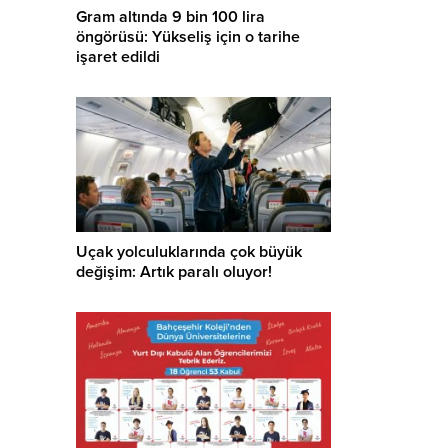
Gram altında 9 bin 100 lira
öngörüsü: Yükseliş için o tarihe
işaret edildi
Uçak yolculuklarında çok büyük
değişim: Artık paralı oluyor!