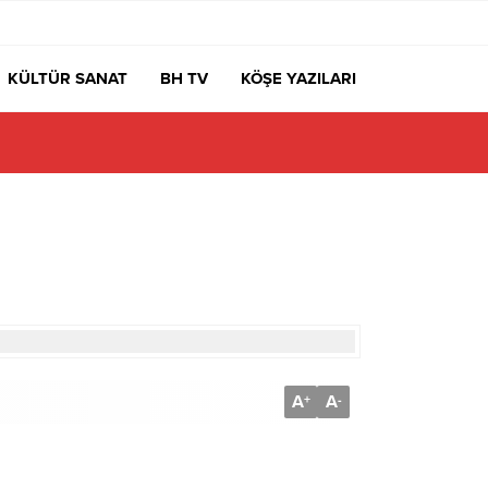
KÜLTÜR SANAT
BH TV
KÖŞE YAZILARI
A
A
+
-