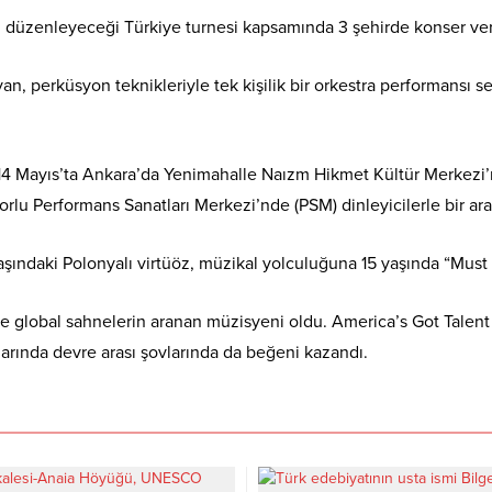
kez düzenleyeceği Türkiye turnesi kapsamında 3 şehirde konser ve
n, perküsyon teknikleriyle tek kişilik bir orkestra performansı 
 14 Mayıs’ta Ankara’da Yenimahalle Naızm Hikmet Kültür Merkezi
orlu Performans Sanatları Merkezi’nde (PSM) dinleyicilerle bir ar
aşındaki Polonyalı virtüöz, müzikal yolculuğuna 15 yaşında “Must
le global sahnelerin aranan müzisyeni oldu. America’s Got Talent
rında devre arası şovlarında da beğeni kazandı.