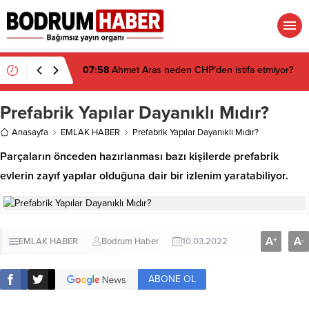
07:58
Ahmet Aras neden CHP’den istifa etmiyor?
Prefabrik Yapılar Dayanıklı Mıdır?
Anasayfa
EMLAK HABER
Prefabrik Yapılar Dayanıklı Mıdır?
Parçaların önceden hazırlanması bazı kişilerde prefabrik
evlerin zayıf yapılar olduğuna dair bir izlenim yaratabiliyor.
A
A
+
-
EMLAK HABER
Bodrum Haber
10.03.2022
ABONE OL