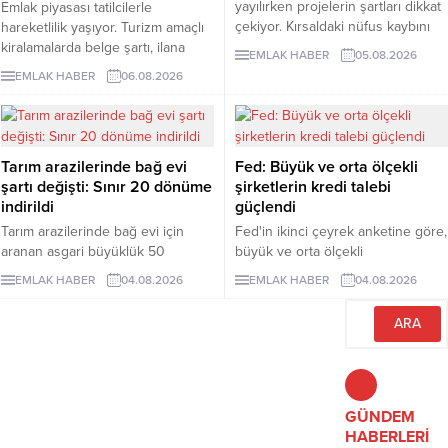
yayılırken projelerin şartları dikkat
Emlak piyasası tatilcilerle
çekiyor. Kırsaldaki nüfus kaybını
hareketlilik yaşıyor. Turizm amaçlı
önlemeyi amaçlayan
kiralamalarda belge şartı, ilana
EMLAK HABER
05.08.2026
uygulamalarda evler ücretsiz veya
çıkan günlük kiralık mülk sayısını 7
EMLAK HABER
06.08.2026
1 euro gibi bedellerle devredilse
binin altına düşürürken, fiyatlar da
de alıcıların belli şartları
yukarı çıktı. Akdeniz ve Ege’de
yerinegetirmesi gerekiyor.
yazlıkların günlük kirası 6 bin lira
ile 75 bin lira arasında değişti.
Tarım arazilerinde bağ evi
Fed: Büyük ve orta ölçekli
Lüks villaların aylık kira tutarları 10
şartı değişti: Sınır 20 dönüme
şirketlerin kredi talebi
milyon liraya kadar yükseldi.
indirildi
güçlendi
Sektör...
Tarım arazilerinde bağ evi için
Fed'in ikinci çeyrek anketine göre,
aranan asgari büyüklük 50
büyük ve orta ölçekli
dönümden 20 dönüme indirildi.
işletmelerden gelen ticari kredi
EMLAK HABER
04.08.2026
EMLAK HABER
04.08.2026
Düzenleme, izinsiz bungalovları
talebi güçlenirken, işletmelere
otomatik olarak yasallaştırmıyor.
yönelik kredi standartları genel
olarak değişmedi.
GÜNDEM
HABERLERİ