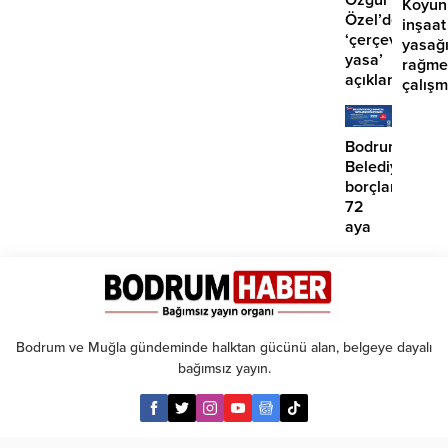
Koyun
Özel’den
inşaat
‘çerçeve
yasağ
yasa’
rağme
açıklaması:
çalış
‘İmza
iddias
atma
çabamız
Bodrum
yok’
Belediyesinde
borçlara
72
aya
kadar
taksit
Bodrum ve Muğla gündeminde halktan gücünü alan, belgeye dayalı
bağımsız yayın.