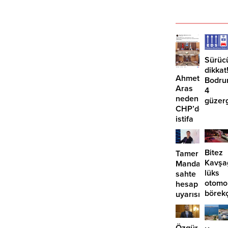
Sürüc
dikkat
Ahmet
Bodru
Aras
4
neden
güzer
CHP’den
EDS
istifa
başlıy
etmiyor?
Bitez
Tamer
Kavşa
Mandalinci’de
lüks
sahte
otomo
hesap
börek
uyarısı
girdi:
2
yaralı
Özgür