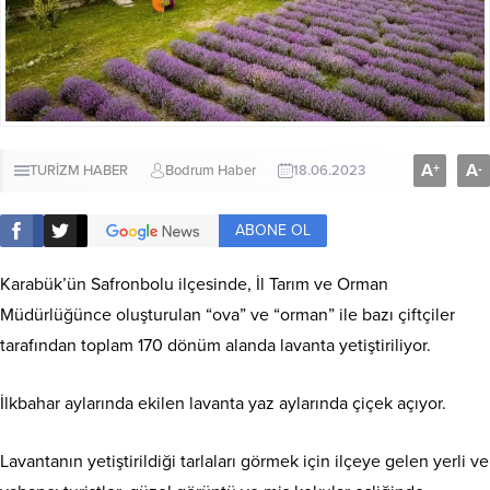
A
A
+
-
TURİZM HABER
Bodrum Haber
18.06.2023
ABONE OL
Karabük’ün Safronbolu ilçesinde, İl Tarım ve Orman
Müdürlüğünce oluşturulan “ova” ve “orman” ile bazı çiftçiler
tarafından toplam 170 dönüm alanda lavanta yetiştiriliyor.
İlkbahar aylarında ekilen lavanta yaz aylarında çiçek açıyor.
Lavantanın yetiştirildiği tarlaları görmek için ilçeye gelen yerli ve