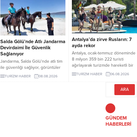
nüfusu özellikle yaz ayları ve
turizm döneminde 100 katına
çıkıyor.
Antalya’da zirve Rusların: 7
Salda Gölü’nde Atlı Jandarma
ayda rekor
Devirdaimi İle Güvenlik
Antalya, ocak-temmuz döneminde
Sağlanıyor
8 milyon 359 bin 222 turisti
Jandarma, Salda Gölü'nde atlı tim
ağırlayarak turizmde hareketli bir
ile güvenliği sağlıyor, görüntüler
dönemi geride bıraktı. 1 milyon
sosyal medyada yoğun ilgi gördü.
TURİZM HABER
06.08.2026
TURİZM HABER
08.08.2026
979 bin ziyaretçiyle listenin ilk
sırasında yer alan Ruslar, kente
gelen her 4 turistten birini
oluşturdu.
GÜNDEM
HABERLERİ