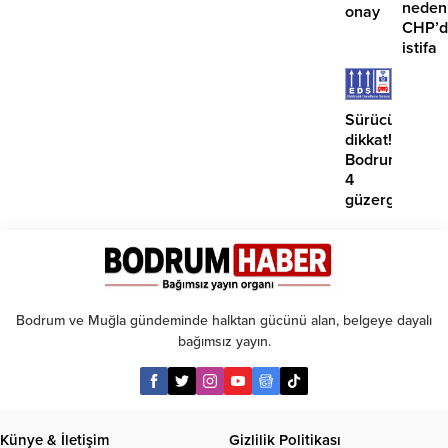
neden
onay
CHP’d
istifa
etmiyo
Sürücüler
dikkat!
Bodrum’da
4
güzergahta
EDS
başlıyor
Bodrum ve Muğla gündeminde halktan gücünü alan, belgeye dayalı
bağımsız yayın.
Künye & İletişim
Gizlilik Politikası