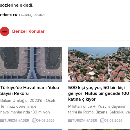
sözlerine ekledi.
ETİKETLER:
Lavanta
,
Tarlaları
Benzer Konular
Türkiye’de Havalimanı Yolcu
500 kişi yaşıyor, 50 bin kişi
Sayısı Rekoru
geliyor! Nüfus bir gecede 100
katına çıkıyor
Bakan Uraloğlu, 2023'ün Ocak-
Temmuz döneminde
Milattan önce 4. Yüzyıla dayanan
havalimanlarında 139 milyon
tarihi ile Roma, Bizans, Selçuklu ve
yolcuya hizmet verildiğini açıkladı.
Osmanlı dönemlerine ev sahipliği
TURİZM HABER
09.08.2026
TURİZM HABER
08.08.2026
yapan Antalya'nın turizm merkezi
Kaleiçi'nin yaklaşık 500 kişi olan