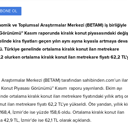
BONE OL
omik ve Toplumsal Araştırmalar Merkezi (BETAM) iş birliğiyle
ı Görünümü” Kasım raporunda kiralık konut piyasasındaki deği
linde kira fiyatları geçen yılın aynı ayına kıyasla artmaya dev
ştü. Türkiye genelinde ortalama kiralık konut ilan metrekare
9,2 olurken ortalama kiralık konut ilan metrekare fiyatı 62,2 TL’
 Araştırmalar Merkezi (BETAM) tarafından sahibinden.com’un ila
ık Konut Piyasası Görünümü” Kasım raporu yayınlandı. Ekim ayı
de ortalama kiralık konut ilan metrekare fiyatındaki yıllık artış o
t ilan metrekare fiyatı 62,2 TL’ye yükseldi. Öte yandan, yıllık kir
68,4, İzmir’de ise yüzde 158,6 oldu. Ortalama kiralık konut ilan
a 42,9 TL, İzmir’de ise 62,1 TL olarak açıklandı.