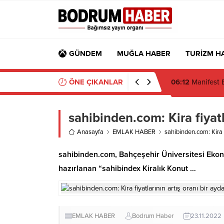
GÜNDEM
MUĞLA HABER
TURİZM H
ÖNE ÇIKANLAR
16:19
Gümüşlük’t
sahibinden.com: Kira fiyatl
Anasayfa
EMLAK HABER
sahibinden.com: Kira f
sahibinden.com, Bahçeşehir Üniversitesi Ekono
hazırlanan “sahibindex Kiralık Konut …
EMLAK HABER
Bodrum Haber
23.11.2022