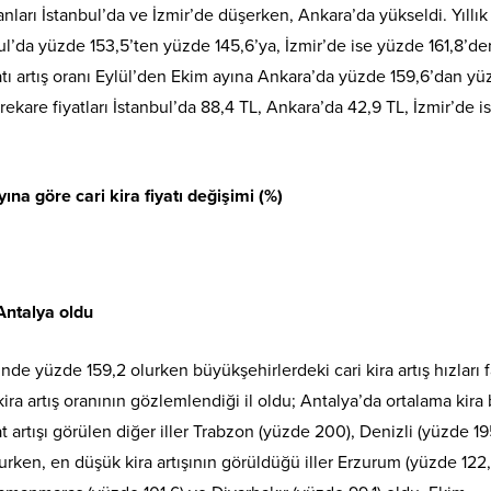
oranları İstanbul’da ve İzmir’de düşerken, Ankara’da yükseldi. Yıllık
nbul’da yüzde 153,5’ten yüzde 145,6’ya, İzmir’de ise yüzde 161,8’de
yatı artış oranı Eylül’den Ekim ayına Ankara’da yüzde 159,6’dan y
rekare fiyatları İstanbul’da 88,4 TL, Ankara’da 42,9 TL, İzmir’de is
yına göre cari kira fiyatı değişimi (%)
 Antalya oldu
inde yüzde 159,2 olurken büyükşehirlerdeki cari kira artış hızları fa
ra artış oranının gözlemlendiği il oldu; Antalya’da ortalama kira 
t artışı görülen diğer iller Trabzon (yüzde 200), Denizli (yüzde 19
urken, en düşük kira artışının görüldüğü iller Erzurum (yüzde 122,