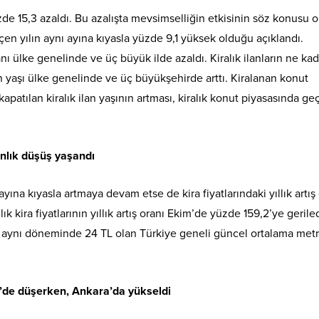
üzde 15,3 azaldı. Bu azalışta mevsimselliğin etkisinin söz konusu 
geçen yılın aynı ayına kıyasla yüzde 9,1 yüksek olduğu açıklandı.
anı ülke genelinde ve üç büyük ilde azaldı. Kiralık ilanların ne kad
lan yaşı ülke genelinde ve üç büyükşehirde arttı. Kiralanan konut
 kapatılan kiralık ilan yaşının artması, kiralık konut piyasasında g
uanlık düşüş yaşandı
ayına kıyasla artmaya devam etse de kira fiyatlarındaki yıllık artış
k kira fiyatlarının yıllık artış oranı Ekim’de yüzde 159,2’ye geriled
ılın aynı döneminde 24 TL olan Türkiye geneli güncel ortalama met
mir’de düşerken, Ankara’da yükseldi