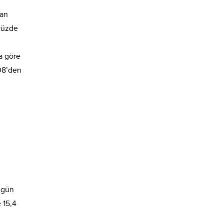
nan
 yüzde
a göre
708’den
3 gün
 15,4