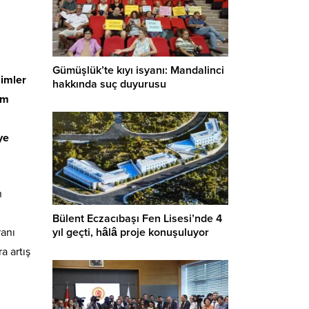
Gümüşlük’te kıyı isyanı: Mandalinci
şimler
hakkında suç duyurusu
am
ye
n
Bülent Eczacıbaşı Fen Lisesi’nde 4
yıl geçti, hâlâ proje konuşuluyor
ranı
a artış