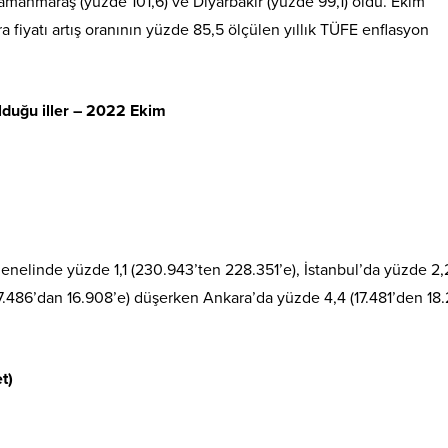
ramanmaraş (yüzde 101,6) ve Diyarbakır (yüzde 99,1) oldu. Ekim
ra fiyatı artış oranının yüzde 85,5 ölçülen yıllık TÜFE enflasyon
olduğu iller – 2022 Ekim
 genelinde yüzde 1,1 (230.943’ten 228.351’e), İstanbul’da yüzde 2,
17.486’dan 16.908’e) düşerken Ankara’da yüzde 4,4 (17.481’den 18.
t)