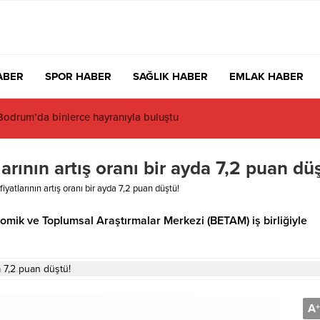
ABER
SPOR HABER
SAĞLIK HABER
EMLAK HABER
e kıyı isyanı: Mandalinci hakkında suç duyurusu
arının artış oranı bir ayda 7,2 puan dü
iyatlarının artış oranı bir ayda 7,2 puan düştü!
mik ve Toplumsal Araştırmalar Merkezi (BETAM) iş birliğiyle
A
+