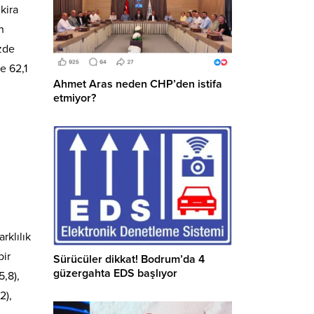
 kira
n
üzde
e 62,1
Ahmet Aras neden CHP’den istifa
etmiyor?
rklılık
bir
Sürücüler dikkat! Bodrum’da 4
güzergahta EDS başlıyor
5,8),
2),