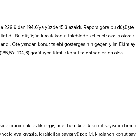
sla 229,9’dan 194,6’ya yüzde 15,3 azaldı. Rapora göre bu düşüşte
rtildi. Bu düşüşün kiralık konut talebinde kalıcı bir azalış olarak
ndı. Öte yandan konut talebi göstergesinin geçen yılın Ekim ay
85,5’e 194,6) görülüyor. Kiralık konut talebinde az da olsa
yısına oranındaki aylık değişimler hem kiralık konut sayısının hem
ceki aya kıyasla, kiralık ilan sayısı yüzde 1,1, kiralanan konut sayı