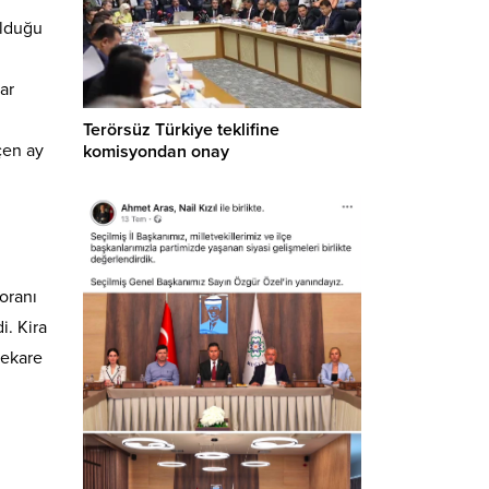
olduğu
ar
Terörsüz Türkiye teklifine
eçen ay
komisyondan onay
 oranı
i. Kira
rekare