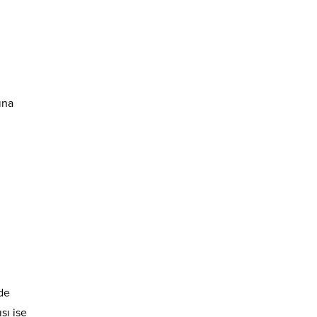
ına
 de
sı ise