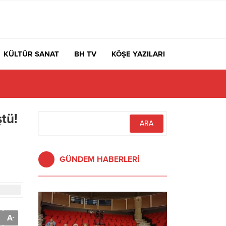
KÜLTÜR SANAT
BH TV
KÖŞE YAZILARI
ştü!
GÜNDEM HABERLERİ
A
-