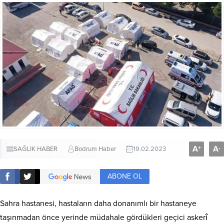
A
A
+
-
SAĞLIK HABER
Bodrum Haber
19.02.2023
ABONE OL
Sahra hastanesi, hastaların daha donanımlı bir hastaneye
taşınmadan önce yerinde müdahale gördükleri geçici askerî