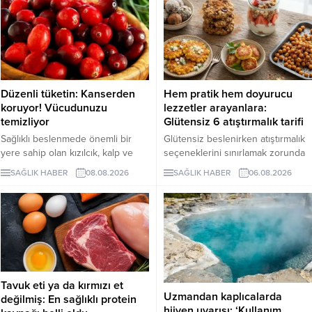
Düzenli tüketin: Kanserden
Hem pratik hem doyurucu
koruyor! Vücudunuzu
lezzetler arayanlara:
temizliyor
Glütensiz 6 atıştırmalık tarifi
Sağlıklı beslenmede önemli bir
Glütensiz beslenirken atıştırmalık
yere sahip olan kızılcık, kalp ve
seçeneklerini sınırlamak zorunda
damar sistemini desteklerken
değilsiniz. Evde kolayca
SAĞLIK HABER
08.08.2026
SAĞLIK HABER
06.08.2026
bağışıklık sisteminin güçlenmesine
hazırlayabileceğiniz bu 5 glütensiz
de katkı sağlıyor. Enfeksiyonlara
tarif, hem pratik hem de lezzetli
karşı koruyucu etkileriyle bilinen
alternatifler sunuyor.
kızılcık, bazı kanser türlerine karşı
koruyucu rol oynarken vücuttaki
iltihaplanmanın göstergelerinden
biri olan CRP seviyesinin
düşürülmesine destek oluyor.
Tavuk eti ya da kırmızı et
Uzmandan kaplıcalarda
değilmiş: En sağlıklı protein
hijyen uyarısı: ‘Kullanım